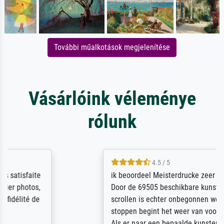
További műalkotások megjelenítése
Vásárlóink véleménye
rólunk
4.5 / 5
ik beoordeel Meisterdrucke zeer positief.
Door de 69505 beschikbare kunstenaars
scrollen is echter onbegonnen werk (na
stoppen begint het weer van voor af aan).
Als er naar een bepaalde kunstenaar