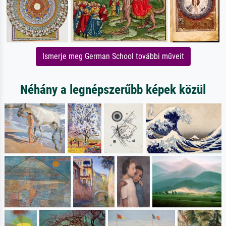
Ismerje meg German School további műveit
Néhány a legnépszerűbb képek közül