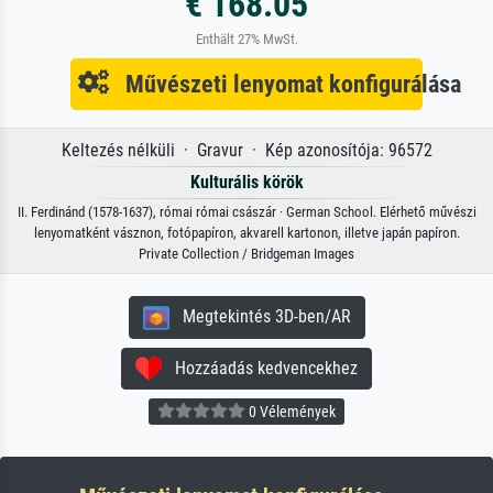
€ 168.05
Enthält 27% MwSt.
Művészeti lenyomat konfigurálása
Keltezés nélküli · Gravur · Kép azonosítója: 96572
Kulturális körök
II. Ferdinánd (1578-1637), római római császár · German School. Elérhető művészi
lenyomatként vásznon, fotópapíron, akvarell kartonon, illetve japán papíron.
Private Collection / Bridgeman Images
Megtekintés 3D-ben/AR
Hozzáadás kedvencekhez
0 Vélemények