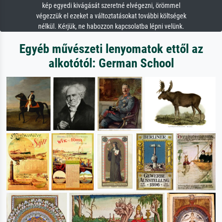
kép egyedi kivágását szeretné elvégezni, örömmel
végezzük el ezeket a változtatásokat további költségek
nélkül. Kérjük, ne habozzon kapcsolatba lépni velünk.
Egyéb művészeti lenyomatok ettől az
alkotótól: German School