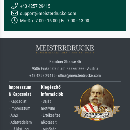
+43 4257 29415
support@meisterdrucke.com
Mo-Do: 7:00 - 16:00 | Fr: 7:00 - 13:00
Kärntner Strasse 46
9586 Finkenstein am Faaker See · Austria
+43 4257 29415 · office@meisterdrucke.com
Impresszum
Kiegészítő
& Kapcsolat
Információk
· Kapcsolat
· Saját
· Impresszum
motívum
· ÁSZF
· Értékesítse
· Adatvédelem
alkotásait
· Elállási Jog
· Minőség