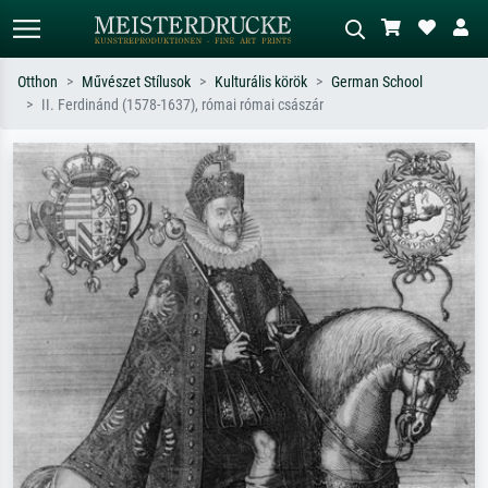
Otthon
Művészet Stílusok
Kulturális körök
German School
II. Ferdinánd (1578-1637), római római császár
Alap keresés
MI-képkereső
Keressen művész, műcím vagy stílus
Írja le a jelenetet – pl. zöld rét, sok
szerint – pl. Monet, Csillagos éj,
piros absztrakt, sötét olajkép, álló akt
impresszionizmus, Hokusai-hullám,
egy fa mellett.
akt.