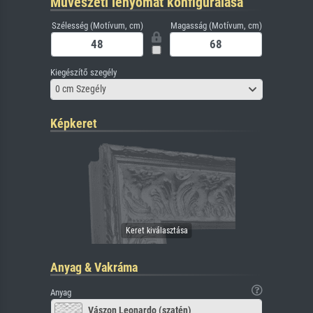
Művészeti lenyomat konfigurálása
Szélesség (Motívum, cm)
Magasság (Motívum, cm)
Kiegészítő szegély
0 cm Szegély
Képkeret
Anyag & Vakráma
Anyag
Vászon Leonardo (szatén)