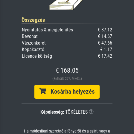
Összegzés
Nyomtatás & megjelenítés
€ 87.12
Bevonat
€ 14.67
Vászonkeret
€ 47.66
Képakasztó
€ 1.17
Licence költség
€ 17.42
€ 168.05
(Enthält 27% MwSt.)
Kosárba helyezés
Képélesség:
TÖKÉLETES
Ha módosítani szeretné a fényerőt és a színt, vagy a