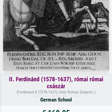
II. Ferdinánd (1578-1637), római római
császár
(Ferdinand II (1578-1637), Holy Roman Emperor )
German School