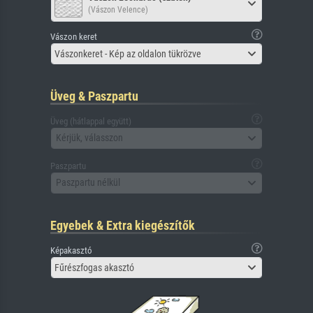
(Vászon Velence)
Vászon keret
Vászonkeret - Kép az oldalon tükrözve
Üveg & Paszpartu
Üveg (hátlappal együtt)
Kérjük, válasszon
Paszpartu
Paszpartu nélkül
Egyebek & Extra kiegészítők
Képakasztó
Fűrészfogas akasztó