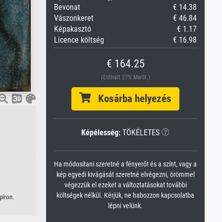
Bevonat
€ 14.38
Vászonkeret
€ 46.84
Képakasztó
€ 1.17
Licence költség
€ 16.98
€ 164.25
(Enthält 27% MwSt.)
Kosárba helyezés
Képélesség:
TÖKÉLETES
Ha módosítani szeretné a fényerőt és a színt, vagy a
kép egyedi kivágását szeretné elvégezni, örömmel
végezzük el ezeket a változtatásokat további
költségek nélkül. Kérjük, ne habozzon kapcsolatba
píron.
lépni velünk.