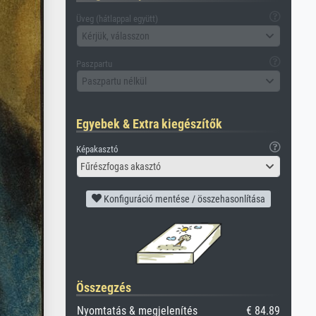
Üveg (hátlappal együtt)
Kérjük, válasszon
Paszpartu
Paszpartu nélkül
Egyebek & Extra kiegészítők
Képakasztó
Fűrészfogas akasztó
Konfiguráció mentése / összehasonlítása
Összegzés
Nyomtatás & megjelenítés
€ 84.89