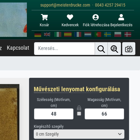
support@meisterdrucke.com · 0043 4257 29415
Kosár
Kedvencek
Fiók létrehozása
Bejelentkezés
Kapcsolat
z
Művészeti lenyomat konfigurálása
Szélesség (Motívum,
Magasság (Motívum,
cm)
cm)
Kiegészítő szegély
0 cm Szegély