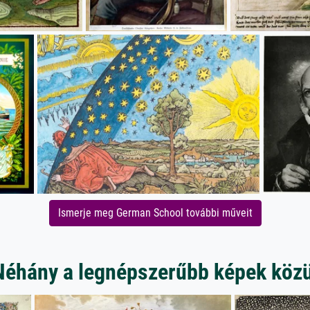
Ismerje meg German School további műveit
Néhány a legnépszerűbb képek közü