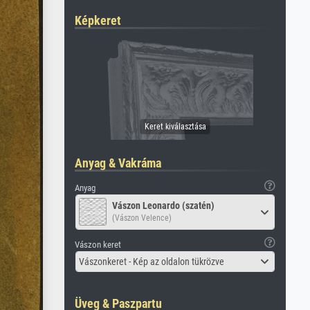
Képkeret
Anyag & Vakráma
Anyag
Vászon Leonardo (szatén)
(Vászon Velence)
Vászon keret
Vászonkeret - Kép az oldalon tükrözve
Üveg & Paszpartu