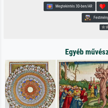
Megtekintés 3D-ben/AR
H
Festmény 
Egyéb művésze