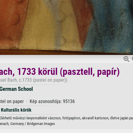
ch, 1733 körül (pasztell, papír)
uel Bach, c.1733 (pastel on paper))
German School
stel on paper · Kép azonosítója: 95136
Kulturális körök
 Elérhető művészi lenyomatként vásznon, fotópapíron, akvarell kartonon, illetve japán pa
senach, Germany / Bridgeman Images