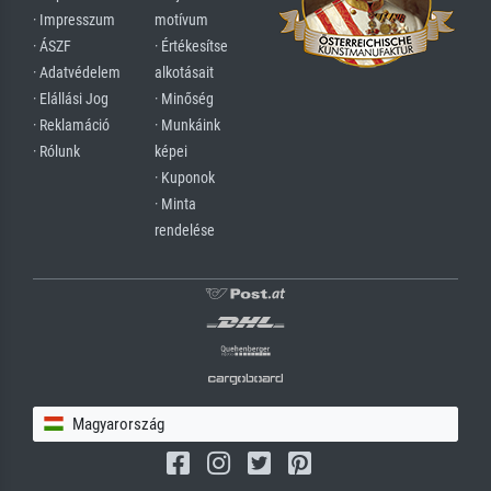
· Impresszum
motívum
· ÁSZF
· Értékesítse
· Adatvédelem
alkotásait
· Elállási Jog
· Minőség
· Reklamáció
· Munkáink
· Rólunk
képei
· Kuponok
· Minta
rendelése
Magyarország