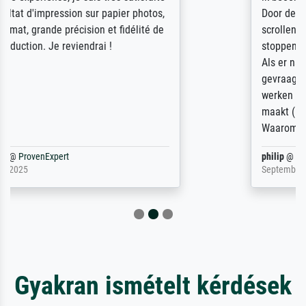
Door de 69505 beschikbare kunstenaars
scrollen is echter onbegonnen werk (na
stoppen begint het weer van voor af aan).
Als er naar een bepaalde kunstenaar
gevraagd wordt krijg je ook een aantal
werken van andere wat het onoverzichtelijk
maakt (bvb zoek Ros = ook Rops, Rose etc).
Waarom duidt u ...
philip
@
ProvenExpert
September 23, 2025
Gyakran ismételt kérdések