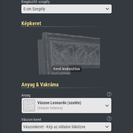
Kiegészítő szegély
0 cm Szegély
Képkeret
Anyag & Vakráma
Anyag
Vászon Leonardo (szatén)
(Vászon Velence)
Vászon keret
Vászonkeret - Kép az oldalon tükrözve