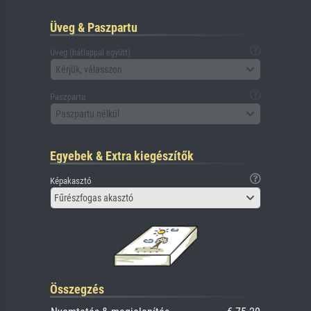
Üveg & Paszpartu
Üveg (hátlappal együtt)
Kérjük, válasszon
Paszpartu
Paszpartu nélkül
Egyebek & Extra kiegészítők
Képakasztó
Fűrészfogas akasztó
Összegzés