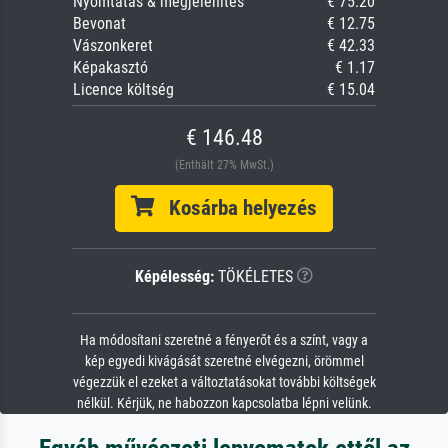
Nyomtatás & megjelenítés
€ 75.20
Bevonat
€ 12.75
Vászonkeret
€ 42.33
Képakasztó
€ 1.17
Licence költség
€ 15.04
€ 146.48
(Enthält 27% MwSt.)
Kosárba helyezés
Képélesség:
TÖKÉLETES
Ha módosítani szeretné a fényerőt és a színt, vagy a
kép egyedi kivágását szeretné elvégezni, örömmel
végezzük el ezeket a változtatásokat további költségek
nélkül. Kérjük, ne habozzon kapcsolatba lépni velünk.