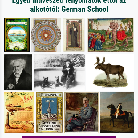
Egyéb művészeti lenyomatok ettől az
alkotótól: German School