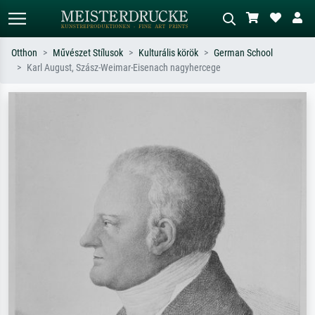
Otthon
Művészet Stílusok
Kulturális körök
German School
Karl August, Szász-Weimar-Eisenach nagyhercege
Alap keresés
MI-képkereső
Keressen művész, műcím vagy stílus
Írja le a jelenetet – pl. zöld rét, sok
szerint – pl. Monet, Csillagos éj,
piros absztrakt, sötét olajkép, álló akt
impresszionizmus, Hokusai-hullám,
egy fa mellett.
akt.