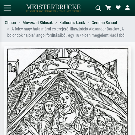
Otthon
Művészet Stílusok
Kulturális körök
German School
A foley nagy hatalmáról és erejéről illusztráció Alexander Barclay „A
Alap keresés
MI-képkereső
bolondok hajója” angol fordításából, egy 1874-ben megjelent kiadásból
Keressen művész, műcím vagy stílus
Írja le a jelenetet – pl. zöld rét, sok
szerint – pl. Monet, Csillagos éj,
piros absztrakt, sötét olajkép, álló akt
impresszionizmus, Hokusai-hullám,
egy fa mellett.
akt.