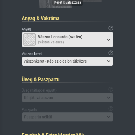
Anyag & Vakráma
Anyag
Vászon Leonardo (szatén)
(Vászon Velence)
Vászon keret
Vászonkeret - Kép az oldalon tükrözve
Üveg & Paszpartu
Üveg (hátlappal együtt)
Kérjük, válasszon
Paszpartu
Paszpartu nélkül