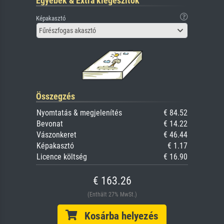
Egyebek & Extra kiegészítők
Képakasztó
Fűrészfogas akasztó
Összegzés
Nyomtatás & megjelenítés
€ 84.52
Bevonat
€ 14.22
Vászonkeret
€ 46.44
Képakasztó
€ 1.17
Licence költség
€ 16.90
€ 163.26
(Enthält 27% MwSt.)
Kosárba helyezés