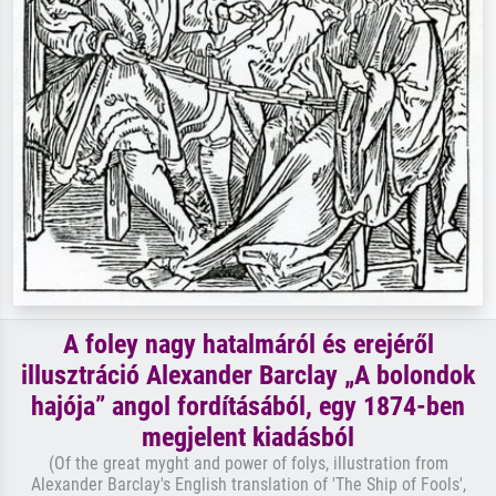
A foley nagy hatalmáról és erejéről
illusztráció Alexander Barclay „A bolondok
hajója” angol fordításából, egy 1874-ben
megjelent kiadásból
(Of the great myght and power of folys, illustration from
Alexander Barclay's English translation of 'The Ship of Fools',