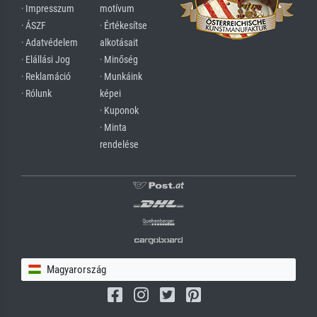
· Impresszum
motívum
· ÁSZF
· Értékesítse
· Adatvédelem
alkotásait
· Elállási Jog
· Minőség
· Reklamáció
· Munkáink
· Rólunk
képei
· Kuponok
· Minta
rendelése
Magyarország