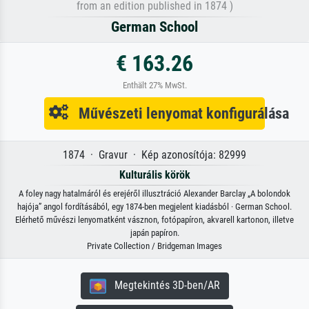
from an edition published in 1874 )
German School
€ 163.26
Enthält 27% MwSt.
Művészeti lenyomat konfigurálása
1874 · Gravur · Kép azonosítója: 82999
Kulturális körök
A foley nagy hatalmáról és erejéről illusztráció Alexander Barclay „A bolondok
hajója” angol fordításából, egy 1874-ben megjelent kiadásból · German School.
Elérhető művészi lenyomatként vásznon, fotópapíron, akvarell kartonon, illetve
japán papíron.
Private Collection / Bridgeman Images
Megtekintés 3D-ben/AR