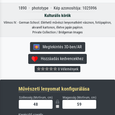
1890 · phototype · Kép azonosítója: 1025996
Kulturális körök
Vilmos IV. · German School. Elérhető művészi lenyomatként vásznon, fotópapíron,
akvarell kartonon, illetve japán papíron.
Private Collection / Bridgeman Images
Megtekintés 3D-ben/AR
Hozzáadás kedvencekhez
0 Vélemények
Művészeti lenyomat konfigurálása
Szélesség (Motívum, cm)
Magasság (Motívum, cm)
Kiegészítő szegély