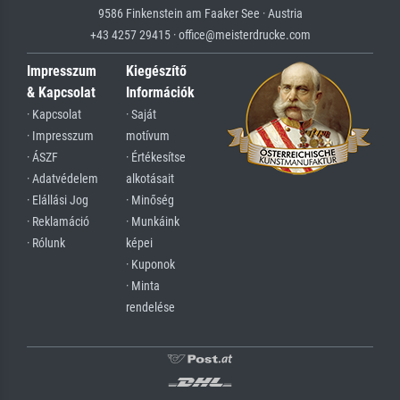
9586 Finkenstein am Faaker See · Austria
+43 4257 29415 · office@meisterdrucke.com
Impresszum
Kiegészítő
& Kapcsolat
Információk
· Kapcsolat
· Saját
· Impresszum
motívum
· ÁSZF
· Értékesítse
· Adatvédelem
alkotásait
· Elállási Jog
· Minőség
· Reklamáció
· Munkáink
· Rólunk
képei
· Kuponok
· Minta
rendelése