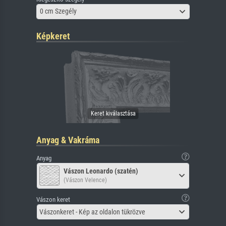
0 cm Szegély
Képkeret
Anyag & Vakráma
Anyag
Vászon Leonardo (szatén)
(Vászon Velence)
Vászon keret
Vászonkeret - Kép az oldalon tükrözve