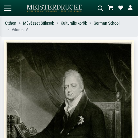
Otthon
Művészet Stílusok
Kulturális körök
German School
Vilmos IV.
Alap keresés
MI-képkereső
Keressen művész, műcím vagy stílus
Írja le a jelenetet – pl. zöld rét, sok
szerint – pl. Monet, Csillagos éj,
piros absztrakt, sötét olajkép, álló akt
impresszionizmus, Hokusai-hullám,
egy fa mellett.
akt.