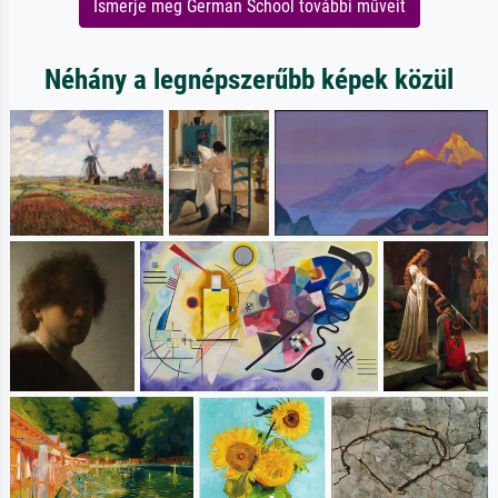
Ismerje meg German School további műveit
Néhány a legnépszerűbb képek közül