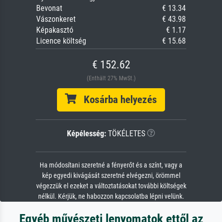
Bevonat
€ 13.34
Vászonkeret
€ 43.98
Képakasztó
€ 1.17
Licence költség
€ 15.68
€ 152.62
(Enthält 27% MwSt.)
Kosárba helyezés
Képélesség:
TÖKÉLETES
Ha módosítani szeretné a fényerőt és a színt, vagy a
kép egyedi kivágását szeretné elvégezni, örömmel
végezzük el ezeket a változtatásokat további költségek
nélkül. Kérjük, ne habozzon kapcsolatba lépni velünk.
Egyéb művészeti lenyomatok ettől az