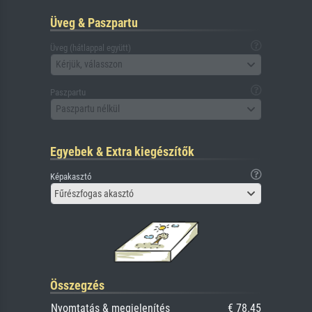
Üveg & Paszpartu
Üveg (hátlappal együtt)
Kérjük, válasszon
Paszpartu
Paszpartu nélkül
Egyebek & Extra kiegészítők
Képakasztó
Fűrészfogas akasztó
Összegzés
Nyomtatás & megjelenítés
€ 78.45