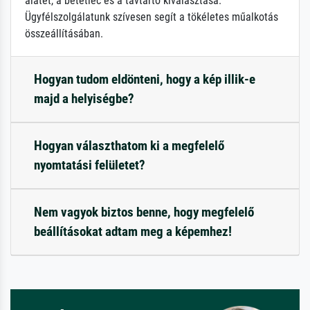
alátét, a betétléc és a távtartó kiválasztása.
Ügyfélszolgálatunk szívesen segít a tökéletes műalkotás
összeállításában.
Hogyan tudom eldönteni, hogy a kép illik-e
majd a helyiségbe?
Hogyan választhatom ki a megfelelő
nyomtatási felületet?
Nem vagyok biztos benne, hogy megfelelő
beállításokat adtam meg a képemhez!