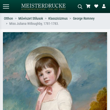
Otthon
Művészet Stílusok
Klasszicizmus
George Romney
Miss Juliana Willoughby, 1781-1783.
Alap keresés
MI-képkereső
Keressen művész, műcím vagy stílus
Írja le a jelenetet – pl. zöld rét, sok
szerint – pl. Monet, Csillagos éj,
piros absztrakt, sötét olajkép, álló akt
impresszionizmus, Hokusai-hullám,
egy fa mellett.
akt.