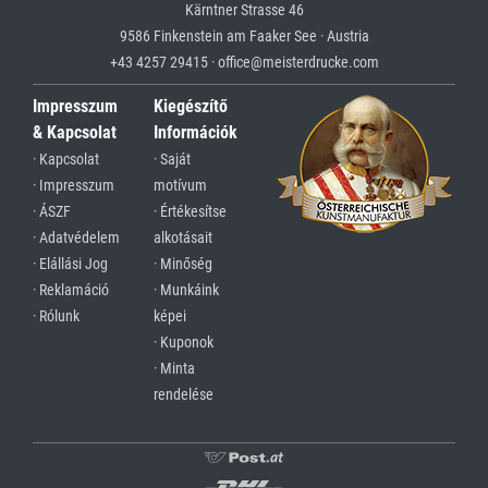
Kärntner Strasse 46
9586 Finkenstein am Faaker See · Austria
+43 4257 29415 · office@meisterdrucke.com
Impresszum
Kiegészítő
& Kapcsolat
Információk
· Kapcsolat
· Saját
· Impresszum
motívum
· ÁSZF
· Értékesítse
· Adatvédelem
alkotásait
· Elállási Jog
· Minőség
· Reklamáció
· Munkáink
· Rólunk
képei
· Kuponok
· Minta
rendelése