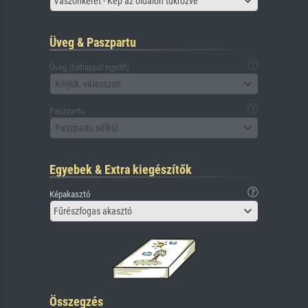
Vászonkeret - Kép az oldalon tükrözve
Üveg & Paszpartu
Üveg (hátlappal együtt)
Kérjük, válasszon
Paszpartu
Paszpartu nélkül
Egyebek & Extra kiegészítők
Képakasztó
Fűrészfogas akasztó
Összegzés