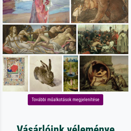
További műalkotások megjelenítése
Vásárlóink véleménye