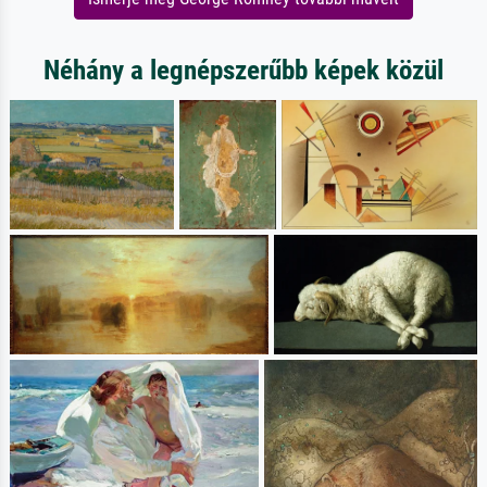
Néhány a legnépszerűbb képek közül