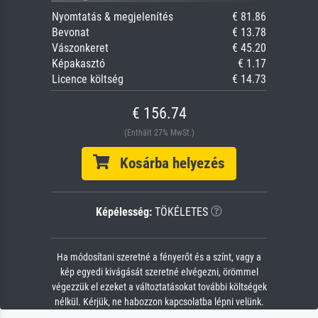
Nyomtatás & megjelenítés
€ 81.86
Bevonat
€ 13.78
Vászonkeret
€ 45.20
Képakasztó
€ 1.17
Licence költség
€ 14.73
€ 156.74
(Enthält 27% MwSt.)
Kosárba helyezés
Képélesség:
TÖKÉLETES
Ha módosítani szeretné a fényerőt és a színt, vagy a
kép egyedi kivágását szeretné elvégezni, örömmel
végezzük el ezeket a változtatásokat további költségek
nélkül. Kérjük, ne habozzon kapcsolatba lépni velünk.