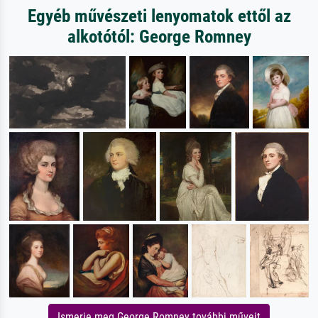
Egyéb művészeti lenyomatok ettől az
alkotótól: George Romney
Ismerje meg George Romney további műveit