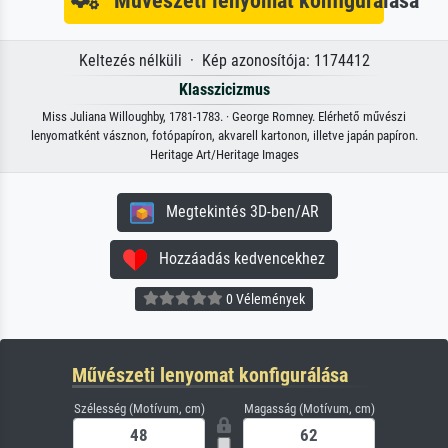
Művészeti lenyomat konfigurálása
Keltezés nélküli · Kép azonosítója: 1174412
Klasszicizmus
Miss Juliana Willoughby, 1781-1783. · George Romney. Elérhető művészi
lenyomatként vásznon, fotópapíron, akvarell kartonon, illetve japán papíron.
Heritage Art/Heritage Images
Megtekintés 3D-ben/AR
Hozzáadás kedvencekhez
0 Vélemények
Művészeti lenyomat konfigurálása
Szélesség (Motívum, cm)
Magasság (Motívum, cm)