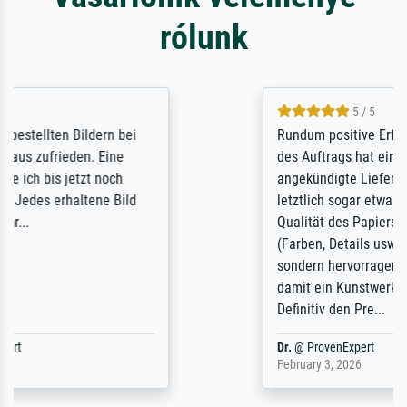
rólunk
5 / 5
Rundum positive Erfahrung. Die Ausführung
des Auftrags hat eine Weile gedauert, die
angekündigte Lieferzeit wurde aber
letztlich sogar etwas unterschritten. Die
Qualität des Papiers und des Drucks
(Farben, Details usw.) ist nicht nur gut,
sondern hervorragend. Selbst ein Druck ist
damit ein Kunstwerk im eigenen Sinne.
Definitiv den Pre...
Dr.
@
ProvenExpert
February 3, 2026