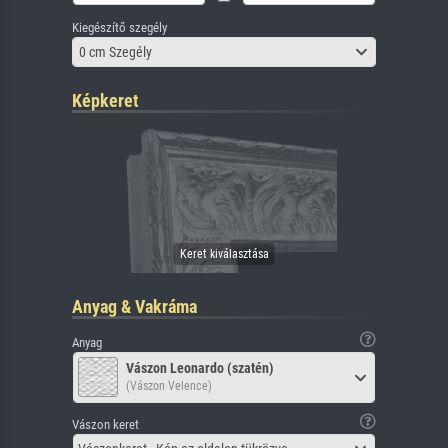
Kiegészítő szegély
0 cm Szegély
Képkeret
Anyag & Vakráma
Anyag
Vászon Leonardo (szatén)
(Vászon Velence)
Vászon keret