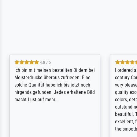
5 / 5
Rundum positive Erfahrung. Die
The team a
Ausführung des Auftrags hat eine Weile
meet its c
gedauert, die angekündigte Lieferzeit
expert adv
wurde aber letztlich sogar etwas
results for
unterschritten. Die Qualität des Papiers
client. Th
und des Drucks (Farben, Details usw.) ist
repertoire 
nicht nur gut, sondern hervorragend.
will provid
Selbst ein Druck ist damit ein Kunstwerk
regards to 
im eigenen Sinne. Definitiv den Pre...
repertoire