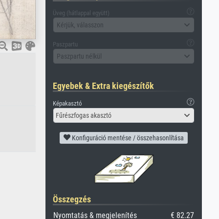
Üveg (hátlappal együtt)
Kérjük, válasszon
Paszpartu
Paszpartu nélkül
Egyebek & Extra kiegészítők
Képakasztó
Fűrészfogas akasztó
Konfiguráció mentése / összehasonlítása
Összegzés
Nyomtatás & megjelenítés
€ 82.27