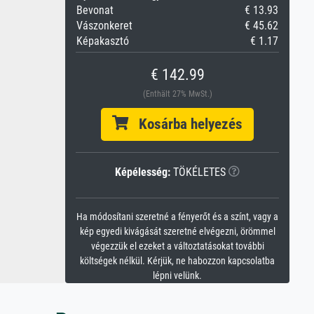
Bevonat
€ 13.93
Vászonkeret
€ 45.62
Képakasztó
€ 1.17
€ 142.99
(Enthält 27% MwSt.)
Kosárba helyezés
Képélesség:
TÖKÉLETES
Ha módosítani szeretné a fényerőt és a színt, vagy a
kép egyedi kivágását szeretné elvégezni, örömmel
végezzük el ezeket a változtatásokat további
költségek nélkül. Kérjük, ne habozzon kapcsolatba
lépni velünk.