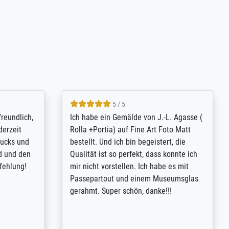
4.8 / 5
tomer
Qualité absolument irréprochable.
inting is
Extraordinaire diversité des thèmes
inguish
abordés et personnalisation des
 my go-to
demandes (recadrage, réajustement des
m now on -
couleurs). Relation clientèle parfaite.
xcellent -
Transport, réception sans aucun
 the work
problème. Merci à toute l'équipe ! Hervé
port