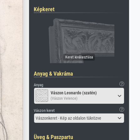
Képkeret
Anyag & Vakráma
Anyag
Vászon Leonardo (szatén)
(Vászon Velence)
Vászon keret
Vászonkeret - Kép az oldalon tükrözve
Üveg & Paszpartu