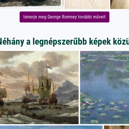
Ismerje meg George Romney további műveit
Néhány a legnépszerűbb képek közü