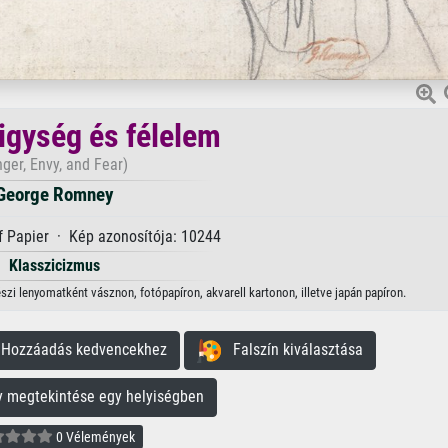
rigység és félelem
ger, Envy, and Fear)
George Romney
f Papier · Kép azonosítója: 10244
Klasszicizmus
szi lenyomatként vásznon, fotópapíron, akvarell kartonon, illetve japán papíron.
ozzáadás kedvencekhez
Falszín kiválasztása
megtekintése egy helyiségben
0 Vélemények