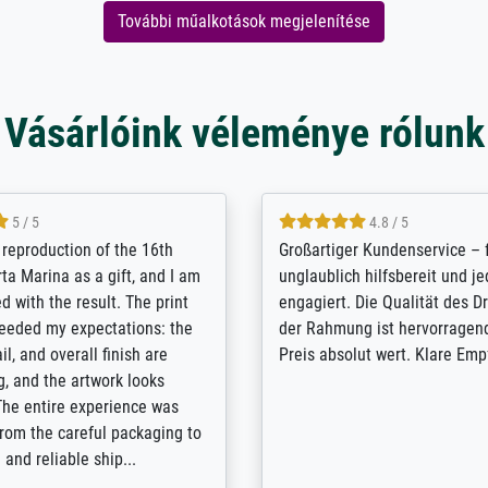
További műalkotások megjelenítése
Vásárlóink véleménye rólunk
5 / 5
5 / 5
t Meisterdrucke strives to
Outstanding quality and cus
lients demands, and provides
support. - the quality of the pr
ice on how to obtain the best
excellent and difficult to dist
 the prints requested by the
from the real thing; it will be
e company has a vast
for high-quality art prints fro
of prints to choose from, and
the quality of the framing is e
e excellent service also with
the customisation options for
prints which are not in that
are broad - the customer sup
. Highly recommended!
colleagues are truly super...