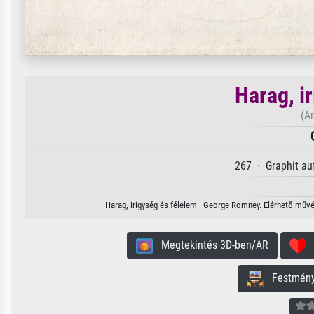
Harag, i
(An
267 · Graphit au
Harag, irigység és félelem · George Romney. Elérhető művé
Megtekintés 3D-ben/AR
H
Festmény 