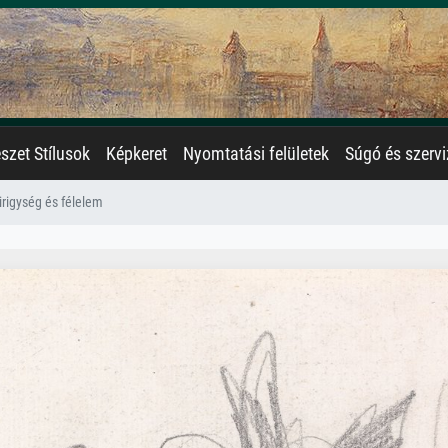
zet Stílusok
Képkeret
Nyomtatási felületek
Súgó és szervi
irigység és félelem