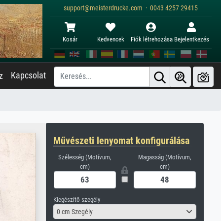
support@meisterdrucke.com · 0043 4257 29415
Kosár
Kedvencek
Fiók létrehozása
Bejelentkezés
Kapcsolat
z
Művészeti lenyomat konfigurálása
Szélesség (Motívum,
Magasság (Motívum,
cm)
cm)
Kiegészítő szegély
0 cm Szegély