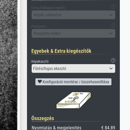
Üveg (hátlappal együtt)
Kérjük, válasszon
Paszpartu
Paszpartu nélkül
Egyebek & Extra kiegészítők
Képakasztó
Fűrészfogas akasztó
Konfiguráció mentése / összehasonlítása
Összegzés
Nyomtatás & megjelenítés
€ 84.89