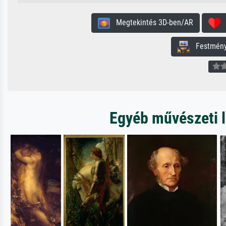
Megtekintés 3D-ben/AR
H
Festmény 
Egyéb művészeti l