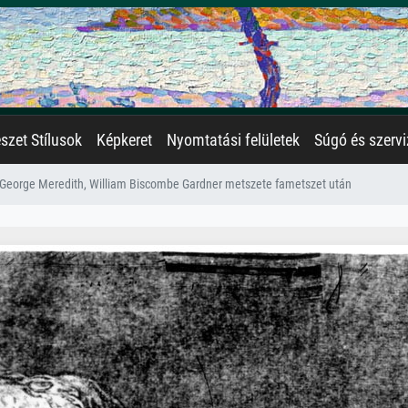
zet Stílusok
Képkeret
Nyomtatási felületek
Súgó és szervi
George Meredith, William Biscombe Gardner metszete fametszet után