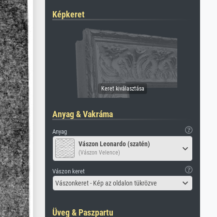
Képkeret
Anyag & Vakráma
Anyag
Vászon Leonardo (szatén)
(Vászon Velence)
Vászon keret
Vászonkeret - Kép az oldalon tükrözve
Üveg & Paszpartu