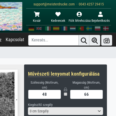
support@meisterdrucke.com · 0043 4257 29415
Kosár
Kedvencek
Fiók létrehozása
Bejelentkezés
Kapcsolat
z
Művészeti lenyomat konfigurálása
Szélesség (Motívum,
Magasság (Motívum,
cm)
cm)
Kiegészítő szegély
0 cm Szegély