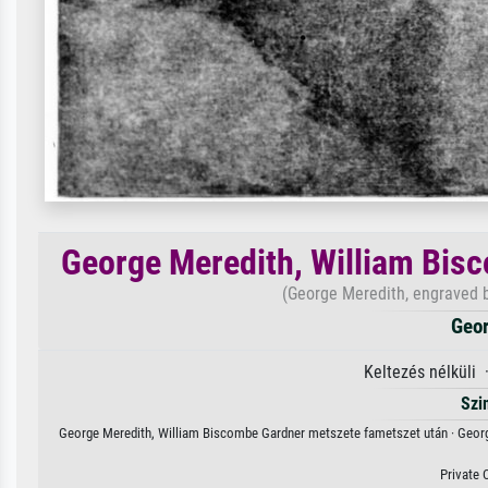
George Meredith, William Bis
(George Meredith, engraved b
Geor
Keltezés nélküli
Szi
George Meredith, William Biscombe Gardner metszete fametszet után · George
Private 