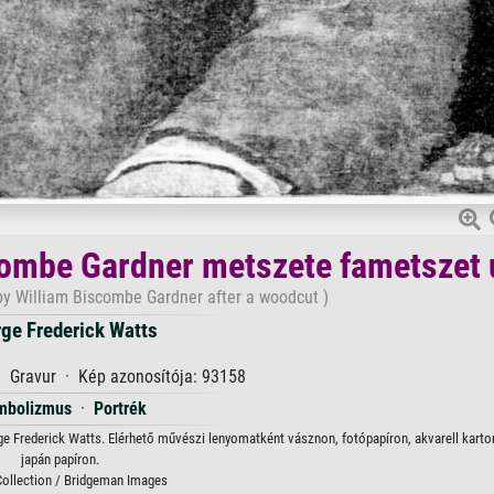
combe Gardner metszete fametszet 
y William Biscombe Gardner after a woodcut )
ge Frederick Watts
 · Gravur · Kép azonosítója: 93158
mbolizmus
·
Portrék
 Frederick Watts. Elérhető művészi lenyomatként vásznon, fotópapíron, akvarell karton
japán papíron.
Collection / Bridgeman Images