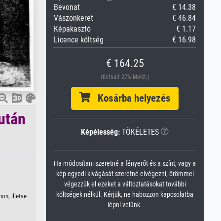
Bevonat
€ 14.38
Vászonkeret
€ 46.84
Képakasztó
€ 1.17
Licence költség
€ 16.98
€ 164.25
(Enthält 27% MwSt.)
Kosárba helyezés
után
Képélesség:
TÖKÉLETES
Ha módosítani szeretné a fényerőt és a színt, vagy a
kép egyedi kivágását szeretné elvégezni, örömmel
végezzük el ezeket a változtatásokat további
költségek nélkül. Kérjük, ne habozzon kapcsolatba
on, illetve
lépni velünk.