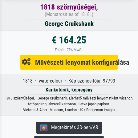
1818 szörnyűségei,
(Monstrosities of 1818, )
George Cruikshank
€ 164.25
Enthält 27% MwSt.
Művészeti lenyomat konfigurálása
1818 · watercolour · Kép azonosítója: 97793
Karikatúrák, képregény
1818 szörnyűségei, · George Cruikshank. Elérhető művészi lenyomatként vásznon,
fotópapíron, akvarell kartonon, illetve japán papíron.
Victoria & Albert Museum, London, UK / Bridgeman Images
Megtekintés 3D-ben/AR