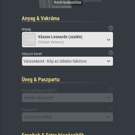
Anyag & Vakráma
Anyag
Vászon Leonardo (szatén)
(Vászon Velence)
Vászon keret
Vászonkeret - Kép az oldalon tükrözve
Üveg & Paszpartu
Üveg (hátlappal együtt)
Kérjük, válasszon
Paszpartu
Paszpartu nélkül