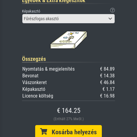
Egyebek & Extra kiegészítők
Képakasztó
Fűrészfogas akasztó
Összegzés
Nyomtatás & megjelenítés
€ 84.89
Bevonat
€ 14.38
Vászonkeret
€ 46.84
Képakasztó
€ 1.17
Licence költség
€ 16.98
€ 164.25
(Enthält 27% MwSt.)
Kosárba helyezés