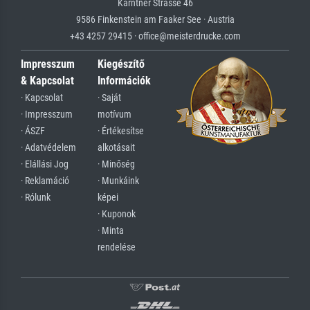
Kärntner Strasse 46
9586 Finkenstein am Faaker See · Austria
+43 4257 29415 · office@meisterdrucke.com
Impresszum
Kiegészítő
& Kapcsolat
Információk
· Kapcsolat
· Saját
· Impresszum
motívum
· ÁSZF
· Értékesítse
· Adatvédelem
alkotásait
· Elállási Jog
· Minőség
· Reklamáció
· Munkáink
· Rólunk
képei
· Kuponok
· Minta
rendelése