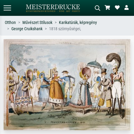
Otthon
Művészet Stílusok
Karikatúrák, képregény
George Cruikshank
1818 szörnyűségei,
Alap keresés
MI-képkereső
Keressen művész, műcím vagy stílus
Írja le a jelenetet – pl. zöld rét, sok
szerint – pl. Monet, Csillagos éj,
piros absztrakt, sötét olajkép, álló akt
impresszionizmus, Hokusai-hullám,
egy fa mellett.
akt.