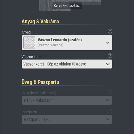
Anyag & Vakráma
Anyag
Vászon Leonardo (szatén)
(Vászon Velence)
Vászon keret
Vászonkeret - Kép az oldalon tükrözve
Üveg & Paszpartu
Üveg (hátlappal együtt)
Kérjük, válasszon
Paszpartu
Paszpartu nélkül