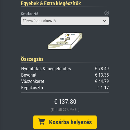
Egyebek & Extra kiegészítők
Képakasztó
Fűrészfogas akasztó
Összegzés
Nyomtatás & megjelenítés
€ 78.49
Bevonat
€ 13.35
Vászonkeret
€ 44.79
Képakasztó
€ 1.17
€ 137.80
(Enthält 27% MwSt.)
Kosárba helyezés