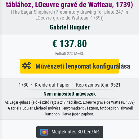
táblához, LOeuvre gravé de Watteau, 1739)
(The Eagar Shepherd (Preparatory drawing for plate 247 in
LOeuvre gravé de Watteau, 1739))
Gabriel Huquier
€ 137.80
Enthält 27% MwSt.
Művészeti lenyomat konfigurálása
1730 · Kreide auf Papier · Kép azonosítója: 9521
Nem minősített művészek
Az Eagar -juhász (előkészítő rajz a 247. táblához, LOeuvre gravé de Watteau, 1739)
· Gabriel Huquier. Elérhető művészi lenyomatként vásznon, fotópapíron, akvarell
kartonon, illetve japán papíron.
Megtekintés 3D-ben/AR