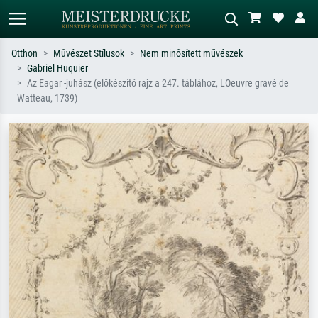
Otthon
Művészet Stílusok
Nem minősített művészek
Gabriel Huquier
Alap keresés
MI-képkereső
Az Eagar -juhász (előkészítő rajz a 247. táblához, LOeuvre gravé de
Watteau, 1739)
Keressen művész, műcím vagy stílus
Írja le a jelenetet – pl. zöld rét, sok
szerint – pl. Monet, Csillagos éj,
piros absztrakt, sötét olajkép, álló akt
impresszionizmus, Hokusai-hullám,
egy fa mellett.
akt.