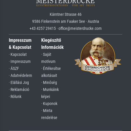
Kärntner Strasse 46
9586 Finkenstein am Faaker See · Austria
+43 4257 29415 · office@meisterdrucke.com
Impresszum
Kiegészítő
& Kapcsolat
Információk
· Kapcsolat
· Saját
· Impresszum
motívum
· ÁSZF
· Értékesítse
· Adatvédelem
alkotásait
· Elállási Jog
· Minőség
· Reklamáció
· Munkáink
· Rólunk
képei
· Kuponok
· Minta
rendelése