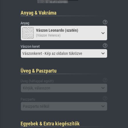
Anyag & Vakráma
Anyag
Vászon Leonardo (szatén)
(Vászon Velence)
Vászon keret
Vászonkeret - Kép az oldalon tükrözve
Üveg & Paszpartu
Üveg (hátlappal együtt)
Kérjük, válasszon
Paszpartu
Paszpartu nélkül
Egyebek & Extra kiegészítők