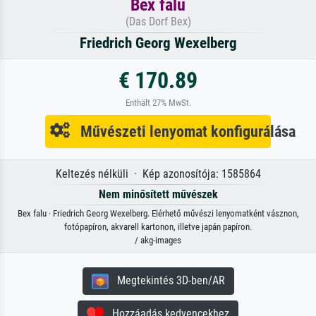
Bex falu
(Das Dorf Bex)
Friedrich Georg Wexelberg
€ 170.89
Enthält 27% MwSt.
Művészeti lenyomat konfigurálása
Keltezés nélküli · Kép azonosítója: 1585864
Nem minősített művészek
Bex falu · Friedrich Georg Wexelberg. Elérhető művészi lenyomatként vásznon,
fotópapíron, akvarell kartonon, illetve japán papíron.
/ akg-images
Megtekintés 3D-ben/AR
Hozzáadás kedvencekhez