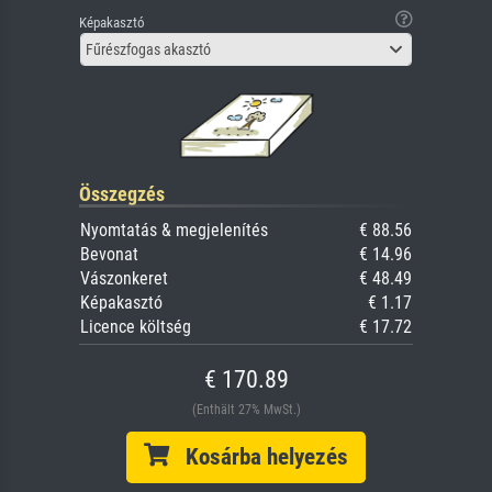
Képakasztó
Fűrészfogas akasztó
Összegzés
Nyomtatás & megjelenítés
€ 88.56
Bevonat
€ 14.96
Vászonkeret
€ 48.49
Képakasztó
€ 1.17
Licence költség
€ 17.72
€ 170.89
(Enthält 27% MwSt.)
Kosárba helyezés