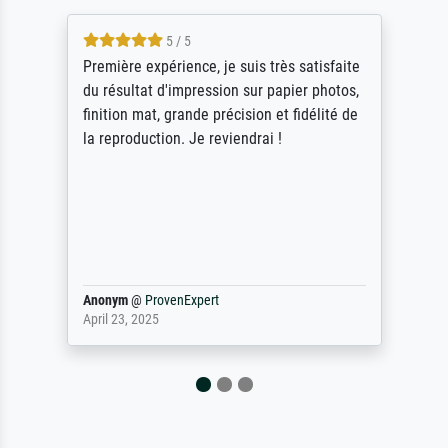
4.5 / 5
ik beoordeel Meisterdrucke zeer positief.
Door de 69505 beschikbare kunstenaars
scrollen is echter onbegonnen werk (na
stoppen begint het weer van voor af aan).
Als er naar een bepaalde kunstenaar
gevraagd wordt krijg je ook een aantal
werken van andere wat het onoverzichtelijk
maakt (bvb zoek Ros = ook Rops, Rose etc).
Waarom duidt u ...
philip
@
ProvenExpert
September 23, 2025