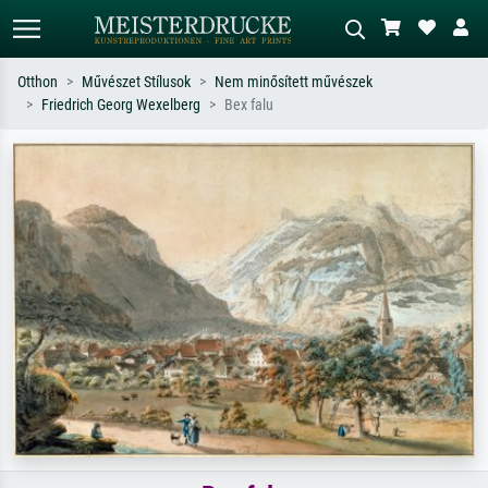
Otthon
Művészet Stílusok
Nem minősített művészek
Friedrich Georg Wexelberg
Bex falu
Alap keresés
MI-képkereső
Keressen művész, műcím vagy stílus
Írja le a jelenetet – pl. zöld rét, sok
szerint – pl. Monet, Csillagos éj,
piros absztrakt, sötét olajkép, álló akt
impresszionizmus, Hokusai-hullám,
egy fa mellett.
akt.