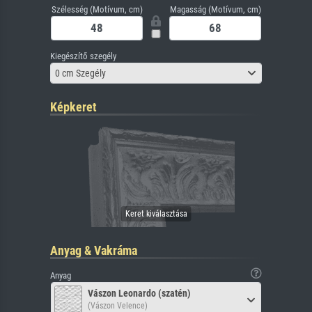
Szélesség (Motívum, cm)
Magasság (Motívum, cm)
Kiegészítő szegély
0 cm Szegély
Képkeret
Anyag & Vakráma
Anyag
Vászon Leonardo (szatén)
(Vászon Velence)