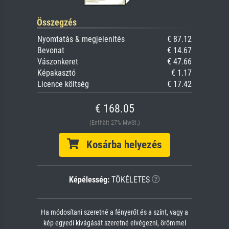
Összegzés
Nyomtatás & megjelenítés
€ 87.12
Bevonat
€ 14.67
Vászonkeret
€ 47.66
Képakasztó
€ 1.17
Licence költség
€ 17.42
€ 168.05
(Enthält 27% MwSt.)
Kosárba helyezés
Képélesség:
TÖKÉLETES
Ha módosítani szeretné a fényerőt és a színt, vagy a
kép egyedi kivágását szeretné elvégezni, örömmel