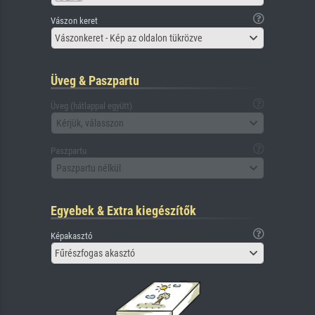
Vászon keret
Vászonkeret - Kép az oldalon tükrözve
Üveg & Paszpartu
Üveg (hátlappal együtt)
Kérjük, válasszon
Paszpartu
Paszpartu nélkül
Egyebek & Extra kiegészítők
Képakasztó
Fűrészfogas akasztó