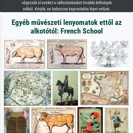
végezzük el ezeket a változtatásokat további költségek
nélkül. Kérjük, ne habozzon kapcsolatba lépni velünk.
Egyéb művészeti lenyomatok ettől az
alkotótól: French School