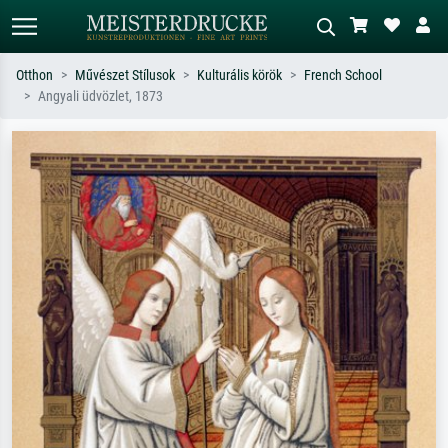
Otthon
Művészet Stílusok
Kulturális körök
French School
Angyali üdvözlet, 1873
Alap keresés
MI-képkereső
Keressen művész, műcím vagy stílus
Írja le a jelenetet – pl. zöld rét, sok
szerint – pl. Monet, Csillagos éj,
piros absztrakt, sötét olajkép, álló akt
impresszionizmus, Hokusai-hullám,
egy fa mellett.
akt.