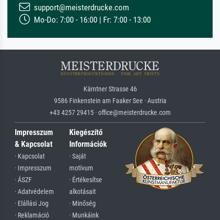
support@meisterdrucke.com
Mo-Do: 7:00 - 16:00 | Fr: 7:00 - 13:00
Kärntner Strasse 46
9586 Finkenstein am Faaker See · Austria
+43 4257 29415 · office@meisterdrucke.com
Impresszum
Kiegészítő
& Kapcsolat
Információk
· Kapcsolat
· Saját
· Impresszum
motívum
· ÁSZF
· Értékesítse
· Adatvédelem
alkotásait
· Elállási Jog
· Minőség
· Reklamáció
· Munkáink