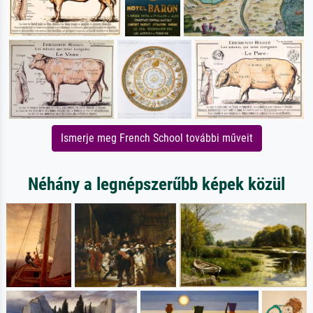
Ismerje meg French School további műveit
Néhány a legnépszerűbb képek közül