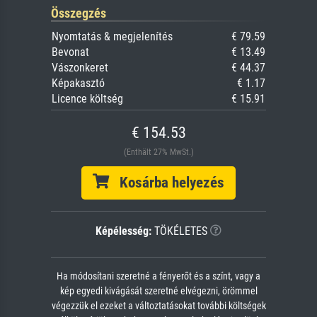
Összegzés
Nyomtatás & megjelenítés
€ 79.59
Bevonat
€ 13.49
Vászonkeret
€ 44.37
Képakasztó
€ 1.17
Licence költség
€ 15.91
€ 154.53
(Enthält 27% MwSt.)
Kosárba helyezés
Képélesség:
TÖKÉLETES
Ha módosítani szeretné a fényerőt és a színt, vagy a
kép egyedi kivágását szeretné elvégezni, örömmel
végezzük el ezeket a változtatásokat további költségek