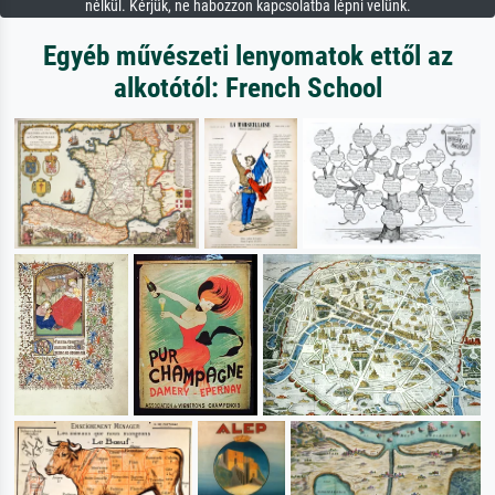
nélkül. Kérjük, ne habozzon kapcsolatba lépni velünk.
Egyéb művészeti lenyomatok ettől az
alkotótól: French School