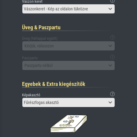
Vászon keret
Vászonkeret - Kép az oldalon tükrözve
Üveg & Paszpartu
Üveg (hátlappal együtt)
Kérjük, válasszon
Paszpartu
Paszpartu nélkül
Egyebek & Extra kiegészítők
Képakasztó
Fűrészfogas akasztó