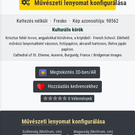
Művészeti lenyomat konfigurálása
Keltezés nélküli · Fresko · Kép azonosítója: 98562
Kulturális körök
Krisztus fehér lovon, angyalokkal körülvéve, a kriptából · French School. Elérhető
művészi lenyomatként vásznon, fotópapíron, akvarell kartonon, illetve japán
papíron.
Cathedral of St. Etienne, Auxerre, Burgundy, France / Bridgeman Images
Megtekintés 3D-ben/AR
Hozzáadás kedvencekhez
0 Vélemények
Művészeti lenyomat konfigurálása
Szélesség (Motívum, cm)
Magasság (Motívum, cm)