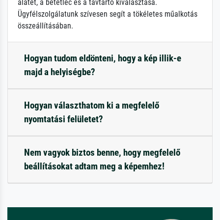
alátét, a betétléc és a távtartó kiválasztása.
Ügyfélszolgálatunk szívesen segít a tökéletes műalkotás
összeállításában.
Hogyan tudom eldönteni, hogy a kép illik-e
majd a helyiségbe?
Hogyan választhatom ki a megfelelő
nyomtatási felületet?
Nem vagyok biztos benne, hogy megfelelő
beállításokat adtam meg a képemhez!