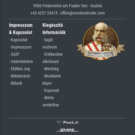
9586 Finkenstein am Faaker See · Austria
+43 4257 29415 · office@meisterdrucke.com
Impresszum
Kiegészítő
& Kapcsolat
Információk
· Kapcsolat
· Saját
· Impresszum
motívum
· ÁSZF
· Értékesítse
· Adatvédelem
alkotásait
· Elállási Jog
· Minőség
· Reklamáció
· Munkáink
· Rólunk
képei
· Kuponok
· Minta
rendelése