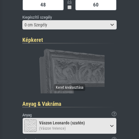
Kiegészítő szegély
0 cm Szegély
Képkeret
Anyag & Vakráma
Anyag
Vászon Leonardo (szatén)
(Vászon Velence)