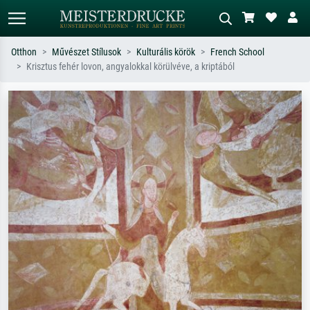
Otthon
Művészet Stílusok
Kulturális körök
French School
Krisztus fehér lovon, angyalokkal körülvéve, a kriptából
Alap keresés
MI-képkereső
Keressen művész, műcím vagy stílus
Írja le a jelenetet – pl. zöld rét, sok
szerint – pl. Monet, Csillagos éj,
piros absztrakt, sötét olajkép, álló akt
impresszionizmus, Hokusai-hullám,
egy fa mellett.
akt.