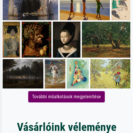
További műalkotások megjelenítése
Vásárlóink véleménye