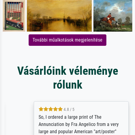
További műalkotások megjelenítése
Vásárlóink véleménye
rólunk
4.8 / 5
So, I ordered a large print of The
Annunciation by Fra Angelico from a very
large and popular American "art/poster"