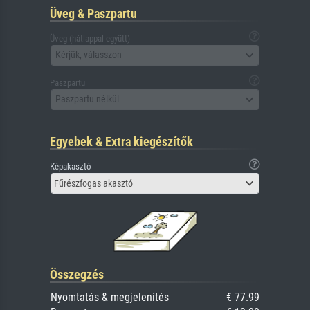
Üveg & Paszpartu
Üveg (hátlappal együtt)
Kérjük, válasszon
Paszpartu
Paszpartu nélkül
Egyebek & Extra kiegészítők
Képakasztó
Fűrészfogas akasztó
Összegzés
Nyomtatás & megjelenítés
€ 77.99