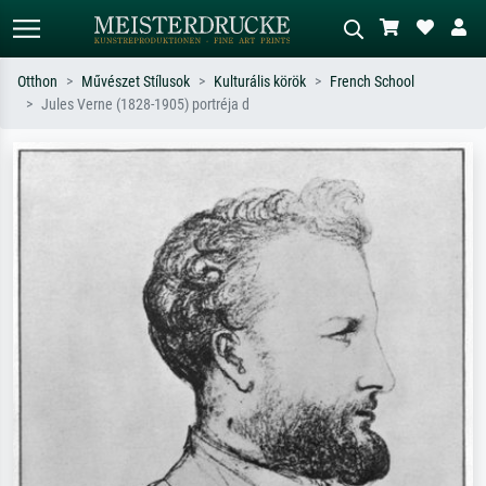
Otthon
Művészet Stílusok
Kulturális körök
French School
Jules Verne (1828-1905) portréja d
Alap keresés
MI-képkereső
Keressen művész, műcím vagy stílus
Írja le a jelenetet – pl. zöld rét, sok
szerint – pl. Monet, Csillagos éj,
piros absztrakt, sötét olajkép, álló akt
impresszionizmus, Hokusai-hullám,
egy fa mellett.
akt.