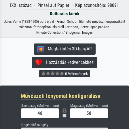
IXX. század · Pinsel auf Papier · Kép azonosítója: 98091
Kulturális körök
Jules Verne (1828-1905) portréja d · French School. Elérhető művészi lenyomatként
vásznon, fotópapíron, akvarell kartonon, illetve japán papíron.
Private Collection / Bridgeman Images
Megtekintés 3D-ben/AR
Hozzáadás kedvencekhez
0 Vélemények
Művészeti lenyomat konfigurálása
Szélesség (Motívum, cm)
Magasság (Motívum, cm)
Kiegészítő szegély