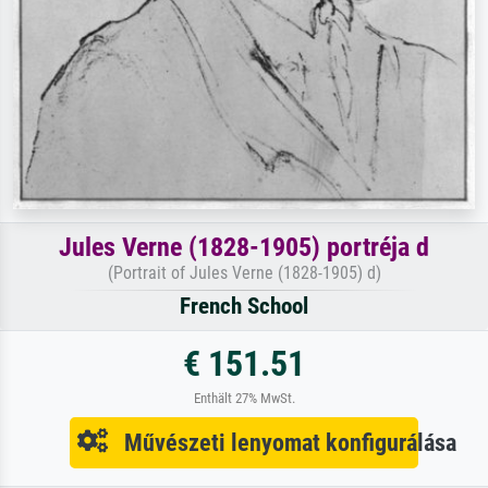
Jules Verne (1828-1905) portréja d
(Portrait of Jules Verne (1828-1905) d)
French School
€ 151.51
Enthält 27% MwSt.
Művészeti lenyomat konfigurálása