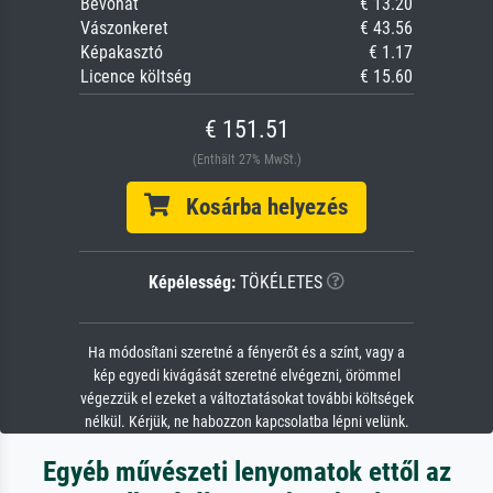
Bevonat
€ 13.20
Vászonkeret
€ 43.56
Képakasztó
€ 1.17
Licence költség
€ 15.60
€ 151.51
(Enthält 27% MwSt.)
Kosárba helyezés
Képélesség:
TÖKÉLETES
Ha módosítani szeretné a fényerőt és a színt, vagy a
kép egyedi kivágását szeretné elvégezni, örömmel
végezzük el ezeket a változtatásokat további költségek
nélkül. Kérjük, ne habozzon kapcsolatba lépni velünk.
Egyéb művészeti lenyomatok ettől az