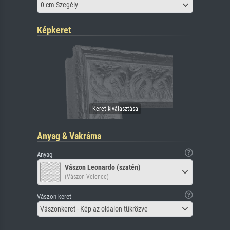
0 cm Szegély
Képkeret
Anyag & Vakráma
Anyag
Vászon Leonardo (szatén)
(Vászon Velence)
Vászon keret
Vászonkeret - Kép az oldalon tükrözve