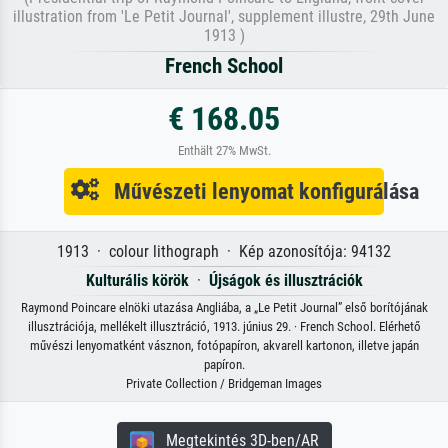
illustration from 'Le Petit Journal', supplement illustre, 29th June
1913 )
French School
€ 168.05
Enthält 27% MwSt.
Művészeti lenyomat konfigurálása
1913 · colour lithograph · Kép azonosítója: 94132
Kulturális körök
·
Újságok és illusztrációk
Raymond Poincare elnöki utazása Angliába, a „Le Petit Journal” első borítójának
illusztrációja, mellékelt illusztráció, 1913. június 29. · French School. Elérhető
művészi lenyomatként vásznon, fotópapíron, akvarell kartonon, illetve japán
papíron.
Private Collection / Bridgeman Images
Megtekintés 3D-ben/AR