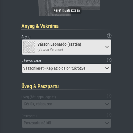
Anyag & Vakráma
Anyag
Vászon Leonardo (szatén)
(Vászon Velence)
Vászon keret
Vászonkeret - Kép az oldalon tükrözve
Üveg & Paszpartu
Üveg (hátlappal együtt)
Kérjük, válasszon
Paszpartu
Paszpartu nélkül