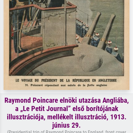
Raymond Poincare elnöki utazása Angliába,
a „Le Petit Journal” első borítójának
illusztrációja, mellékelt illusztráció, 1913.
június 29.
(Presidential trip of Raymond Poincare to England, front cover