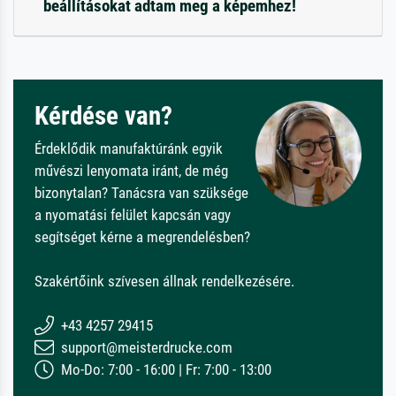
beállításokat adtam meg a képemhez!
Kérdése van?
Érdeklődik manufaktúránk egyik
művészi lenyomata iránt, de még
bizonytalan? Tanácsra van szüksége
a nyomatási felület kapcsán vagy
segítséget kérne a megrendelésben?
Szakértőink szívesen állnak rendelkezésére.
+43 4257 29415
support@meisterdrucke.com
Mo-Do: 7:00 - 16:00 | Fr: 7:00 - 13:00