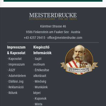
Kärntner Strasse 46
9586 Finkenstein am Faaker See · Austria
+43 4257 29415 · office@meisterdrucke.com
Impresszum
Kiegészítő
& Kapcsolat
Információk
· Kapcsolat
· Saját
· Impresszum
motívum
· ÁSZF
· Értékesítse
· Adatvédelem
alkotásait
· Elállási Jog
· Minőség
· Reklamáció
· Munkáink
· Rólunk
képei
· Kuponok
· Minta