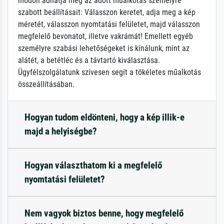
módon adhatja meg az adott műalkotás személyre
szabott beállításait: Válasszon keretet, adja meg a kép
méretét, válasszon nyomtatási felületet, majd válasszon
megfelelő bevonatot, illetve vakrámát! Emellett egyéb
személyre szabási lehetőségeket is kínálunk, mint az
alátét, a betétléc és a távtartó kiválasztása.
Ügyfélszolgálatunk szívesen segít a tökéletes műalkotás
összeállításában.
Hogyan tudom eldönteni, hogy a kép illik-e
majd a helyiségbe?
Hogyan választhatom ki a megfelelő
nyomtatási felületet?
Nem vagyok biztos benne, hogy megfelelő