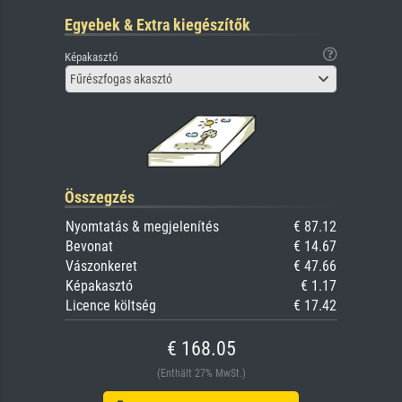
Egyebek & Extra kiegészítők
Képakasztó
Fűrészfogas akasztó
Összegzés
Nyomtatás & megjelenítés
€ 87.12
Bevonat
€ 14.67
Vászonkeret
€ 47.66
Képakasztó
€ 1.17
Licence költség
€ 17.42
€ 168.05
(Enthält 27% MwSt.)