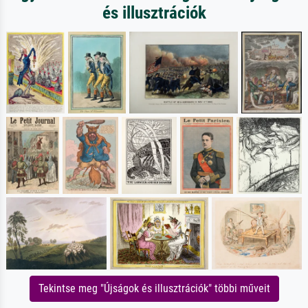
és illusztrációk
Tekintse meg "Újságok és illusztrációk" többi műveit