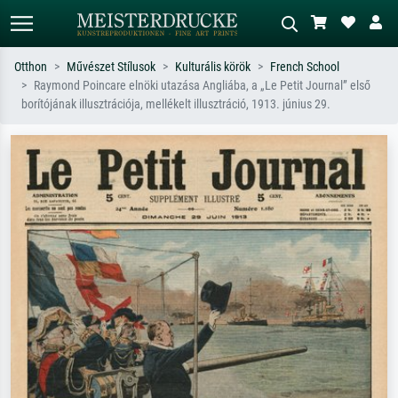
Otthon
Művészet Stílusok
Kulturális körök
French School
Raymond Poincare elnöki utazása Angliába, a „Le Petit Journal” első
Alap keresés
MI-képkereső
borítójának illusztrációja, mellékelt illusztráció, 1913. június 29.
Keressen művész, műcím vagy stílus
Írja le a jelenetet – pl. zöld rét, sok
szerint – pl. Monet, Csillagos éj,
piros absztrakt, sötét olajkép, álló akt
impresszionizmus, Hokusai-hullám,
egy fa mellett.
akt.