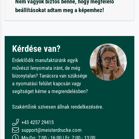
Nem vagyok biztos benne, hogy megfelelő
beállításokat adtam meg a képemhez!
Kérdése van?
Érdeklődik manufaktúránk egyik
művészi lenyomata iránt, de még
bizonytalan? Tanácsra van szüksége
a nyomatási felület kapcsán vagy
segítséget kérne a megrendelésben?
Szakértőink szívesen állnak rendelkezésére.
+43 4257 29415
support@meisterdrucke.com
Mo-Do: 7:00 - 16:00 | Fr: 7:00 - 13:00