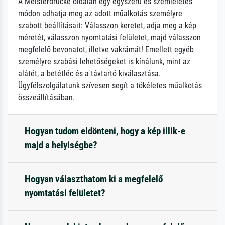
A Meisterdrucke oldalán egy egyszerű és szemléletes
módon adhatja meg az adott műalkotás személyre
szabott beállításait: Válasszon keretet, adja meg a kép
méretét, válasszon nyomtatási felületet, majd válasszon
megfelelő bevonatot, illetve vakrámát! Emellett egyéb
személyre szabási lehetőségeket is kínálunk, mint az
alátét, a betétléc és a távtartó kiválasztása.
Ügyfélszolgálatunk szívesen segít a tökéletes műalkotás
összeállításában.
Hogyan tudom eldönteni, hogy a kép illik-e
majd a helyiségbe?
Hogyan választhatom ki a megfelelő
nyomtatási felületet?