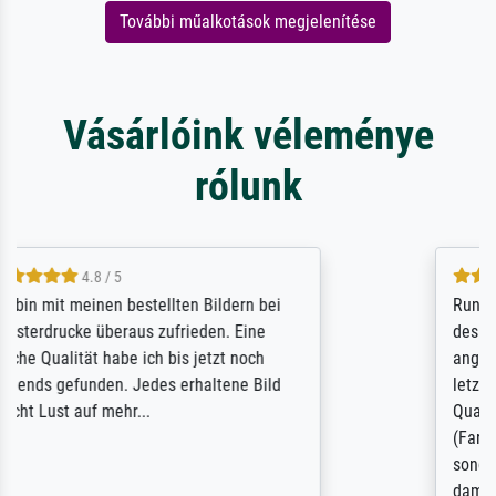
További műalkotások megjelenítése
Vásárlóink véleménye
rólunk
5 / 5
Rundum positive Erfahrung. Die Ausführung
des Auftrags hat eine Weile gedauert, die
angekündigte Lieferzeit wurde aber
letztlich sogar etwas unterschritten. Die
Qualität des Papiers und des Drucks
(Farben, Details usw.) ist nicht nur gut,
sondern hervorragend. Selbst ein Druck ist
damit ein Kunstwerk im eigenen Sinne.