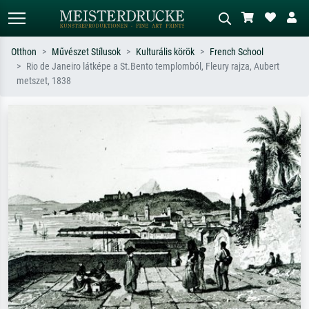
Otthon
Művészet Stílusok
Kulturális körök
French School
Rio de Janeiro látképe a St.Bento templomból, Fleury rajza, Aubert
Alap keresés
MI-képkereső
metszet, 1838
Keressen művész, műcím vagy stílus
Írja le a jelenetet – pl. zöld rét, sok
szerint – pl. Monet, Csillagos éj,
piros absztrakt, sötét olajkép, álló akt
impresszionizmus, Hokusai-hullám,
egy fa mellett.
akt.