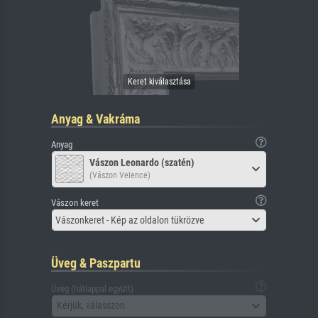
Anyag & Vakráma
Anyag
Vászon Leonardo (szatén)
(Vászon Velence)
Vászon keret
Vászonkeret - Kép az oldalon tükrözve
Üveg & Paszpartu
Üveg (hátlappal együtt)
Kérjük, válasszon