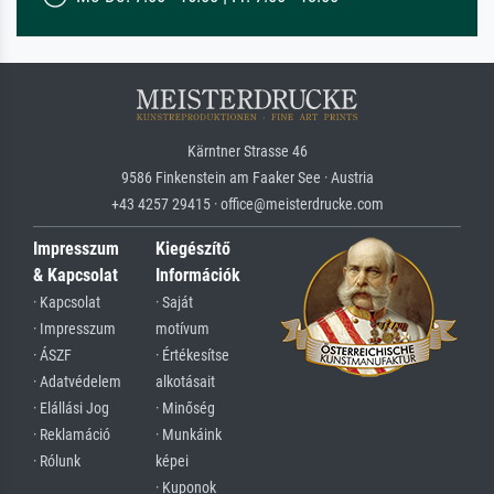
Kärntner Strasse 46
9586 Finkenstein am Faaker See · Austria
+43 4257 29415 · office@meisterdrucke.com
Impresszum
Kiegészítő
& Kapcsolat
Információk
· Kapcsolat
· Saját
· Impresszum
motívum
· ÁSZF
· Értékesítse
· Adatvédelem
alkotásait
· Elállási Jog
· Minőség
· Reklamáció
· Munkáink
· Rólunk
képei
· Kuponok