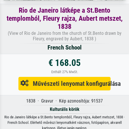
Rio de Janeiro látképe a St.Bento
templomból, Fleury rajza, Aubert metszet,
1838
(View of Rio de Janeiro from the church of St.Bento drawn by
Fleury, engraved by Aubert, 1838 )
French School
€ 168.05
Enthält 27% MwSt.
Művészeti lenyomat konfigurálása
1838 · Gravur · Kép azonosítója: 91537
Kulturális körök
Rio de Janeiro látképe a St.Bento templomból, Fleury rajza, Aubert metszet, 1838 ·
French School. Elérhető művészi lenyomatként vásznon, fotópapíron, akvarell
kartonon, illetve japán papíron.