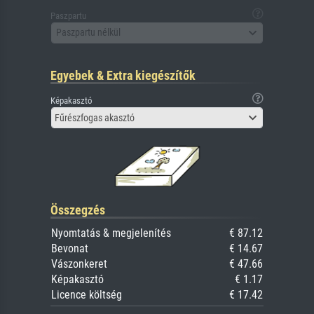
Paszpartu
Paszpartu nélkül
Egyebek & Extra kiegészítők
Képakasztó
Fűrészfogas akasztó
Összegzés
Nyomtatás & megjelenítés
€ 87.12
Bevonat
€ 14.67
Vászonkeret
€ 47.66
Képakasztó
€ 1.17
Licence költség
€ 17.42