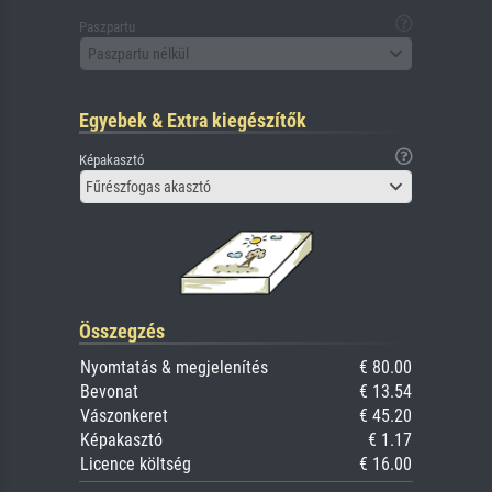
Paszpartu
Paszpartu nélkül
Egyebek & Extra kiegészítők
Képakasztó
Fűrészfogas akasztó
Összegzés
Nyomtatás & megjelenítés
€ 80.00
Bevonat
€ 13.54
Vászonkeret
€ 45.20
Képakasztó
€ 1.17
Licence költség
€ 16.00