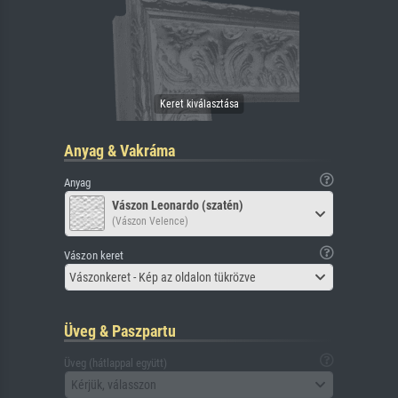
Anyag & Vakráma
Anyag
Vászon Leonardo (szatén)
(Vászon Velence)
Vászon keret
Vászonkeret - Kép az oldalon tükrözve
Üveg & Paszpartu
Üveg (hátlappal együtt)
Kérjük, válasszon