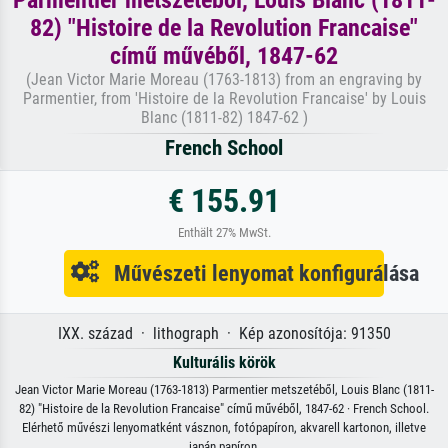
Parmentier metszetéből, Louis Blanc (1811-
82) "Histoire de la Revolution Francaise"
című művéből, 1847-62
(Jean Victor Marie Moreau (1763-1813) from an engraving by
Parmentier, from 'Histoire de la Revolution Francaise' by Louis
Blanc (1811-82) 1847-62 )
French School
€ 155.91
Enthält 27% MwSt.
Művészeti lenyomat konfigurálása
IXX. század · lithograph · Kép azonosítója: 91350
Kulturális körök
Jean Victor Marie Moreau (1763-1813) Parmentier metszetéből, Louis Blanc (1811-
82) "Histoire de la Revolution Francaise" című művéből, 1847-62 · French School.
Elérhető művészi lenyomatként vásznon, fotópapíron, akvarell kartonon, illetve
japán papíron.