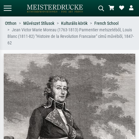
Otthon
Művészet Stílusok
Kulturális körök
French School
Jean Victor Marie Moreau (1763-1813) Parmentier metszetéből, Louis
Alap keresés
MI-képkereső
Blanc (1811-82) "Histoire de la Revolution Francaise" című művéből, 1847-
62
Keressen művész, műcím vagy stílus
Írja le a jelenetet – pl. zöld rét, sok
szerint – pl. Monet, Csillagos éj,
piros absztrakt, sötét olajkép, álló akt
impresszionizmus, Hokusai-hullám,
egy fa mellett.
akt.