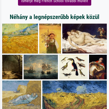
Ismerje meg French School további műveit
Néhány a legnépszerűbb képek közül