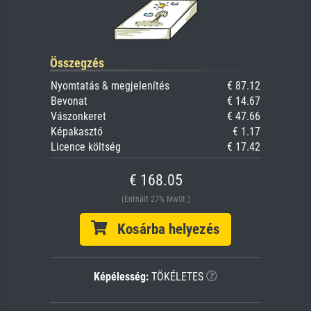
Összegzés
Nyomtatás & megjelenítés
€ 87.12
Bevonat
€ 14.67
Vászonkeret
€ 47.66
Képakasztó
€ 1.17
Licence költség
€ 17.42
€ 168.05
(Enthält 27% MwSt.)
Kosárba helyezés
Képélesség:
TÖKÉLETES