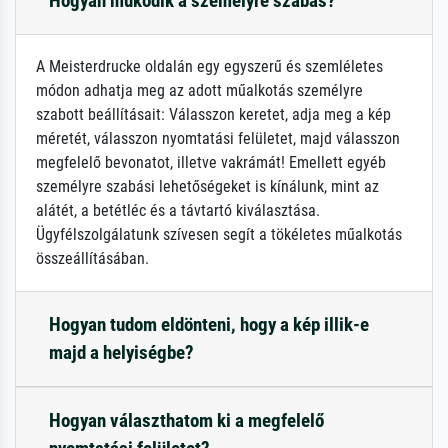
Hogyan működik a személyre szabás?
A Meisterdrucke oldalán egy egyszerű és szemléletes
módon adhatja meg az adott műalkotás személyre
szabott beállításait: Válasszon keretet, adja meg a kép
méretét, válasszon nyomtatási felületet, majd válasszon
megfelelő bevonatot, illetve vakrámát! Emellett egyéb
személyre szabási lehetőségeket is kínálunk, mint az
alátét, a betétléc és a távtartó kiválasztása.
Ügyfélszolgálatunk szívesen segít a tökéletes műalkotás
összeállításában.
Hogyan tudom eldönteni, hogy a kép illik-e
majd a helyiségbe?
Hogyan választhatom ki a megfelelő