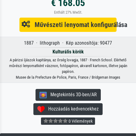
€ 168.05
Enthält 27% MwSt.
Művészeti lenyomat konfigurálása
1887 · lithograph · Kép azonosítója: 90477
Kulturális körök
A párizsi íjászok kapitánya, az őrség lovagja, 1887 · French School. Elérhető
művészi lenyomatként vásznon, fotópapíron, akvarell kartonon, illetve japán
papíron.
Musee de la Prefecture de Police, Paris, France / Bridgeman Images
Megtekintés 3D-ben/AR
Hozzáadás kedvencekhez
0 Vélemények