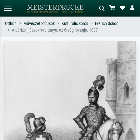
Otthon
Művészet Stílusok
Kulturális körök
French School
A párizsi íjászok kapitánya, az őrség lovagja, 1887
Alap keresés
MI-képkereső
Keressen művész, műcím vagy stílus
Írja le a jelenetet – pl. zöld rét, sok
szerint – pl. Monet, Csillagos éj,
piros absztrakt, sötét olajkép, álló akt
impresszionizmus, Hokusai-hullám,
egy fa mellett.
akt.