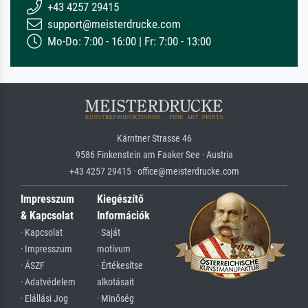
+43 4257 29415
support@meisterdrucke.com
Mo-Do: 7:00 - 16:00 | Fr: 7:00 - 13:00
Kärntner Strasse 46
9586 Finkenstein am Faaker See · Austria
+43 4257 29415 · office@meisterdrucke.com
Impresszum
Kiegészítő
& Kapcsolat
Információk
· Kapcsolat
· Saját
· Impresszum
motívum
· ÁSZF
· Értékesítse
· Adatvédelem
alkotásait
· Elállási Jog
· Minőség