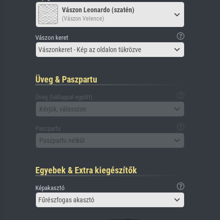
Vászon Leonardo (szatén)
(Vászon Velence)
Vászon keret
Vászonkeret - Kép az oldalon tükrözve
Üveg & Paszpartu
Üveg (hátlappal együtt)
Kérjük, válasszon
Paszpartu
Paszpartu nélkül
Egyebek & Extra kiegészítők
Képakasztó
Fűrészfogas akasztó