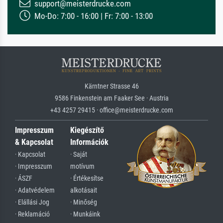
support@meisterdrucke.com
Mo-Do: 7:00 - 16:00 | Fr: 7:00 - 13:00
Kärntner Strasse 46
9586 Finkenstein am Faaker See · Austria
+43 4257 29415 · office@meisterdrucke.com
Impresszum
Kiegészítő
& Kapcsolat
Információk
· Kapcsolat
· Saját
· Impresszum
motívum
· ÁSZF
· Értékesítse
· Adatvédelem
alkotásait
· Elállási Jog
· Minőség
· Reklamáció
· Munkáink