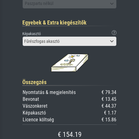
Paszpartu nélkül
Egyebek & Extra kiegészítők
Képakasztó
Fűrészfogas akasztó
Összegzés
Nyomtatás & megjelenítés
€ 79.34
Bevonat
€ 13.45
Vászonkeret
€ 44.37
Képakasztó
€ 1.17
Licence költség
€ 15.86
€ 154.19