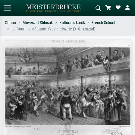
Otthon
Művészet Stílusok
Kulturális körök
French School
La Courtille, néptánc, Yves metszete (XIX. század)
Alap keresés
MI-képkereső
Keressen művész, műcím vagy stílus
Írja le a jelenetet – pl. zöld rét, sok
szerint – pl. Monet, Csillagos éj,
piros absztrakt, sötét olajkép, álló akt
impresszionizmus, Hokusai-hullám,
egy fa mellett.
akt.