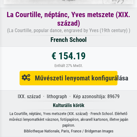
La Courtille, néptánc, Yves metszete (XIX.
század)
(La Courtille, popular dance, engraved by Yves (19th century) )
French School
€ 154.19
Enthält 27% MwSt.
Művészeti lenyomat konfigurálása
IXX. század · lithograph · Kép azonosítója: 89679
Kulturális körök
La Courtille, néptánc, Yves metszete (XIX. század) · French School. Elérhető
művészi lenyomatként vásznon, fotópapíron, akvarell kartonon, illetve japán
papíron.
Bibliotheque Nationale, Paris, France / Bridgeman Images