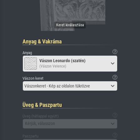
Anyag & Vakráma
Anyag
Vászon Leonardo (szatén)
(Vászon Velence)
Vászon keret
Vászonkeret - Kép az oldalon tükrözve
Üveg & Paszpartu
Üveg (hátlappal együtt)
Kérjük, válasszon
Paszpartu