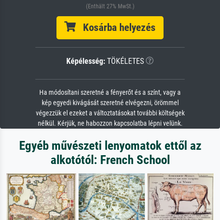
(Enthält 27% MwSt.)
Kosárba helyezés
Képélesség:
TÖKÉLETES
Ha módosítani szeretné a fényerőt és a színt, vagy a
kép egyedi kivágását szeretné elvégezni, örömmel
végezzük el ezeket a változtatásokat további költségek
nélkül. Kérjük, ne habozzon kapcsolatba lépni velünk.
Egyéb művészeti lenyomatok ettől az
alkotótól: French School