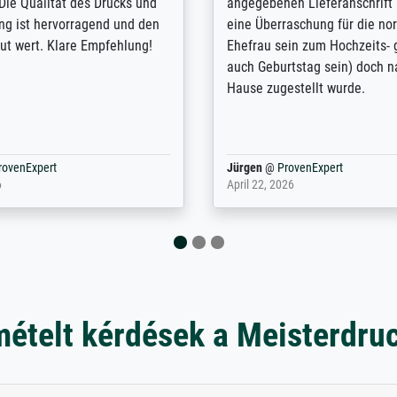
enötigte ich ein
Randentfernung, Farbe, Hellig
lles Bild. Das habe ich bei
Kontrast und Weiteres. Sehr 
nden. Bei der Auswahl der
Kontaktperson per Mail. Das B
-Qualität wurde ich sehr gut
Kunstdruck) wurde sehr gut ve
 beraten. Der Versand mit
sehr starke Papprolle mit Pla
ppe war perfekt. Ich bin sehr
und innen mit Papierknüllern 
und empfehle Sie gerne
Zwischenräumen gefüllt. Einzig
en ...
ovenExpert
Anonym
@
ProvenExpert
 2026
August 12, 2025
mételt kérdések a Meisterdru