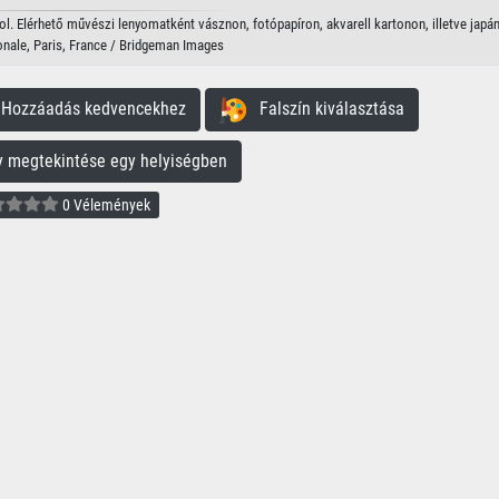
l. Elérhető művészi lenyomatként vásznon, fotópapíron, akvarell kartonon, illetve japán
onale, Paris, France / Bridgeman Images
ozzáadás kedvencekhez
Falszín kiválasztása
megtekintése egy helyiségben
0 Vélemények