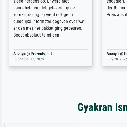
sehr sorgfältig und sicher verpackt, so
Weltkrieg b
dass es unbeschadet bei uns ankam. Es
ausdrucksvo
wird nicht unser letzter Meisterdruck
Ihnen gefu
sein. Vielen Dank!
Fotopapier
am Telefon
stabiler Pa
zufrieden 
weiter. Viel
Reinhold,
@
ProvenExpert
Margot
@
Pr
April 22, 2026
February 20,
Gyakran is