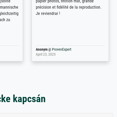
keit,
abordés et personnalisation des
freundliche
demandes (recadrage, réajustement des
ild (ein
couleurs). Relation clientèle parfaite.
rpackt -
Transport, réception sans aucun
stikdeckeln
problème. Merci à toute l'équipe ! Hervé
in den
 der P...
Anonym
@
ProvenExpert
March 31, 2025
cke kapcsán