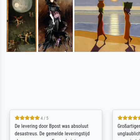
5 / 5
Sehr gute Qualität des Leinwanddrucks
Für ein Er
und des Rahmens! Unser Bild wurde
Feldpost m