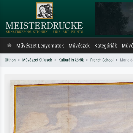
Művészet Lenyomatok
Művészek
Kategóriák
Művés
Otthon
Művészet Stílusok
Kulturális körök
French School
Marie d