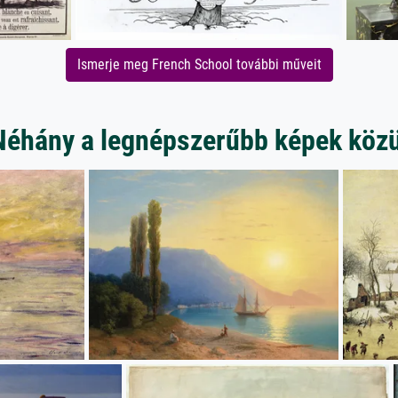
Ismerje meg French School további műveit
Néhány a legnépszerűbb képek közü