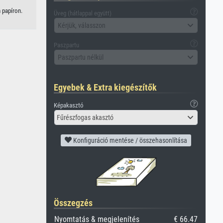
 papíron.
Üveg (hátlappal együtt)
Kérjük, válasszon
Paszpartu
Paszpartu nélkül
Egyebek & Extra kiegészítők
Képakasztó
Fűrészfogas akasztó
Konfiguráció mentése / összehasonlítása
Összegzés
Nyomtatás & megjelenítés
€ 66.47