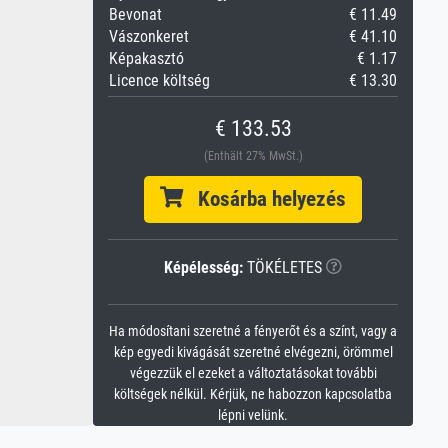
Bevonat
€ 11.49
Vászonkeret
€ 41.10
Képakasztó
€ 1.17
Licence költség
€ 13.30
€ 133.53
(Enthält 27% MwSt.)
Kosárba helyezés
Képélesség:
TÖKÉLETES
Ha módosítani szeretné a fényerőt és a színt, vagy a
kép egyedi kivágását szeretné elvégezni, örömmel
végezzük el ezeket a változtatásokat további
költségek nélkül. Kérjük, ne habozzon kapcsolatba
lépni velünk.