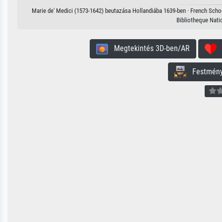
Marie de' Medici (1573-1642) beutazása Hollandiába 1639-ben · French Schoo
Bibliotheque Nati
Megtekintés 3D-ben/AR
H
Festmény 