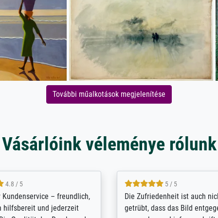
További műalkotások megjelenítése
Vásárlóink véleménye rólunk
5 / 5
4.8 / 5
innerungsbuch mit der
Hervorragende Qualität. Man 
eines Großvaters aus dem 1.
vieles anpassen lassen, wie z