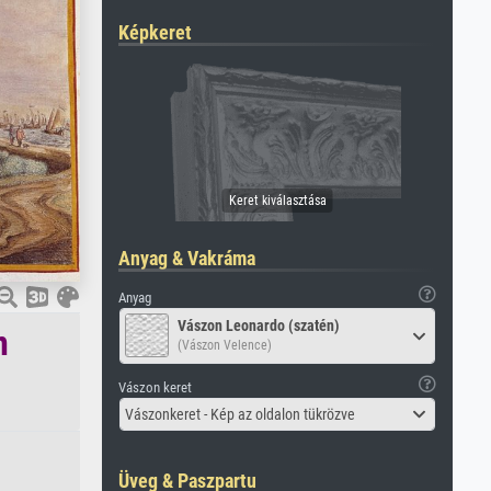
Képkeret
Anyag & Vakráma
Anyag
Vászon Leonardo (szatén)
n
(Vászon Velence)
Vászon keret
Vászonkeret - Kép az oldalon tükrözve
Üveg & Paszpartu