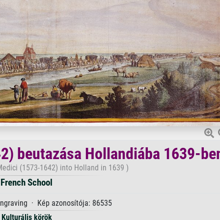
42) beutazása Hollandiába 1639-be
Medici (1573-1642) into Holland in 1639 )
French School
ngraving · Kép azonosítója: 86535
Kulturális körök