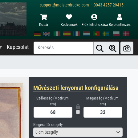
support@meisterdrucke.com · 0043 4257 29415
Kosár
Kedvencek
Fiók létrehozása
Bejelentkezés
Kapcsolat
z
Művészeti lenyomat konfigurálása
Szélesség (Motívum,
Magasság (Motívum,
cm)
cm)
Kiegészítő szegély
0 cm Szegély