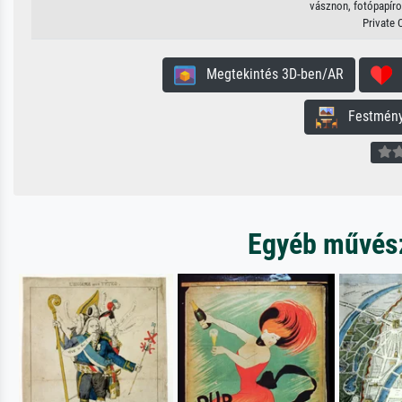
vásznon, fotópapíron
Private 
Megtekintés 3D-ben/AR
H
Festmény 
Egyéb művésze