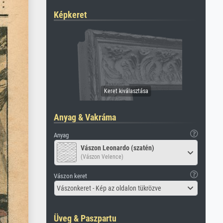
Képkeret
Anyag & Vakráma
Anyag
Vászon Leonardo (szatén)
(Vászon Velence)
Vászon keret
Vászonkeret - Kép az oldalon tükrözve
Üveg & Paszpartu