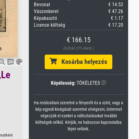
Bevonat
€ 14.52
Vászonkeret
€ 47.26
Képakasztó
€ 1.17
Licence költség
€ 17.20
€ 166.15
(Enthält 27% MwSt.)
Kosárba helyezés
„Le
Képélesség:
TÖKÉLETES
Ha módosítani szeretné a fényerőt és a színt, vagy a
kép egyedi kivágását szeretné elvégezni, örömmel
végezzük el ezeket a változtatásokat további
költségek nélkül. Kérjük, ne habozzon kapcsolatba
lépni velünk.
yomatként