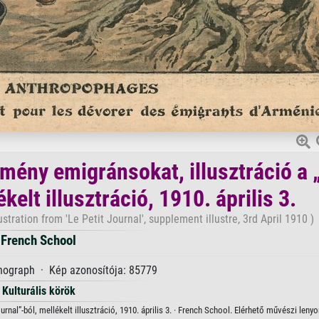
örmény emigránsokat, illusztráció a 
kelt illusztráció, 1910. április 3.
tration from 'Le Petit Journal', supplement illustre, 3rd April 1910 )
French School
thograph · Kép azonosítója: 85779
Kulturális körök
urnal”-ból, mellékelt illusztráció, 1910. április 3. · French School. Elérhető művészi len