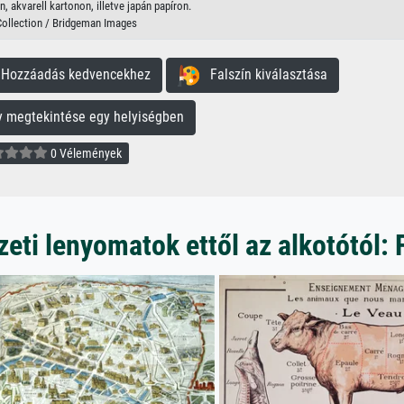
, akvarell kartonon, illetve japán papíron.
Collection / Bridgeman Images
ozzáadás kedvencekhez
Falszín kiválasztása
megtekintése egy helyiségben
0 Vélemények
ti lenyomatok ettől az alkotótól: