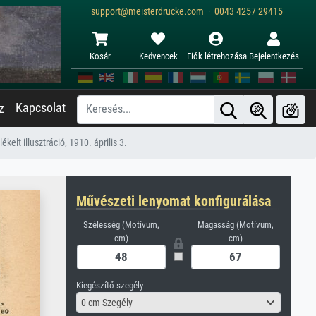
support@meisterdrucke.com · 0043 4257 29415
Kosár
Kedvencek
Fiók létrehozása
Bejelentkezés
Kapcsolat
z
kelt illusztráció, 1910. április 3.
Művészeti lenyomat konfigurálása
Szélesség (Motívum,
Magasság (Motívum,
cm)
cm)
Kiegészítő szegély
0 cm Szegély