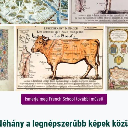
Ismerje meg French School további műveit
Néhány a legnépszerűbb képek közü