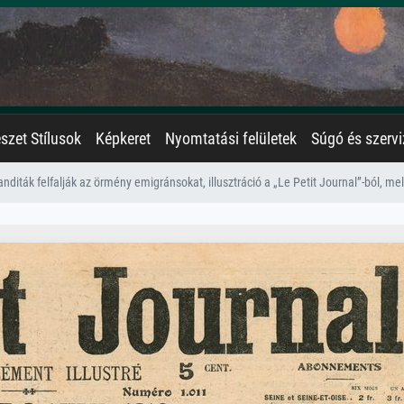
zet Stílusok
Képkeret
Nyomtatási felületek
Súgó és szervi
anditák felfalják az örmény emigránsokat, illusztráció a „Le Petit Journal”-ból, mellé