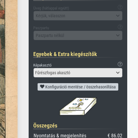
Üveg (hátlappal együtt)
Kérjük, válasszon
Paszpartu
Paszpartu nélkül
Egyebek & Extra kiegészítők
Képakasztó
Fűrészfogas akasztó
Konfiguráció mentése / összehasonlítása
Összegzés
Nyomtatás & megjelenítés
€ 86.02