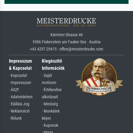
Kärntner Strasse 46
9586 Finkenstein am Faaker See · Austria
+43 4257 29415 · office@meisterdrucke.com
Impresszum
Kiegészítő
& Kapcsolat
Információk
· Kapcsolat
· Saját
· Impresszum
motívum
· ÁSZF
· Értékesítse
· Adatvédelem
alkotásait
· Elállási Jog
· Minőség
· Reklamáció
· Munkáink
· Rólunk
képei
· Kuponok
· Minta