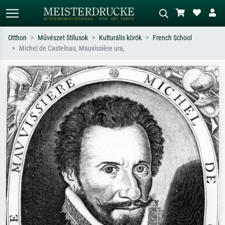
Otthon
Művészet Stílusok
Kulturális körök
French School
Michel de Castelnau, Mauvissière ura,
Alap keresés
MI-képkereső
Keressen művész, műcím vagy stílus
Írja le a jelenetet – pl. zöld rét, sok
szerint – pl. Monet, Csillagos éj,
piros absztrakt, sötét olajkép, álló akt
impresszionizmus, Hokusai-hullám,
egy fa mellett.
akt.