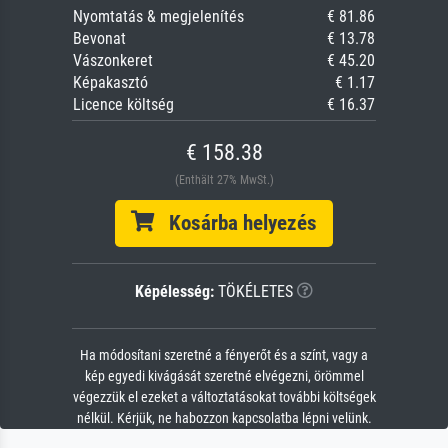
Nyomtatás & megjelenítés
€ 81.86
Bevonat
€ 13.78
Vászonkeret
€ 45.20
Képakasztó
€ 1.17
Licence költség
€ 16.37
€ 158.38
(Enthält 27% MwSt.)
Kosárba helyezés
Képélesség:
TÖKÉLETES
Ha módosítani szeretné a fényerőt és a színt, vagy a
kép egyedi kivágását szeretné elvégezni, örömmel
végezzük el ezeket a változtatásokat további költségek
nélkül. Kérjük, ne habozzon kapcsolatba lépni velünk.