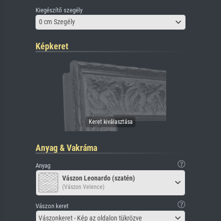
Kiegészítő szegély
0 cm Szegély
Képkeret
Anyag & Vakráma
Anyag
Vászon Leonardo (szatén)
(Vászon Velence)
Vászon keret
Vászonkeret - Kép az oldalon tükrözve