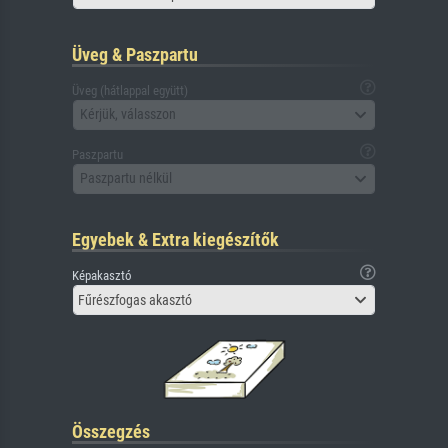
Üveg & Paszpartu
Üveg (hátlappal együtt)
Kérjük, válasszon
Paszpartu
Paszpartu nélkül
Egyebek & Extra kiegészítők
Képakasztó
Fűrészfogas akasztó
Összegzés