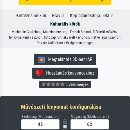
Keltezés nélküli · Gravur · Kép azonosítója: 84351
Kulturális körök
Michel de Castelnau, Mauvissière ura, · French School. Elérhető művészi
lenyomatként vásznon, fotópapíron, akvarell kartonon, illetve japán papíron.
Private Collection / Bridgeman Images
Megtekintés 3D-ben/AR
Hozzáadás kedvencekhez
0 Vélemények
Művészeti lenyomat konfigurálása
Szélesség (Motívum, cm)
Magasság (Motívum, cm)