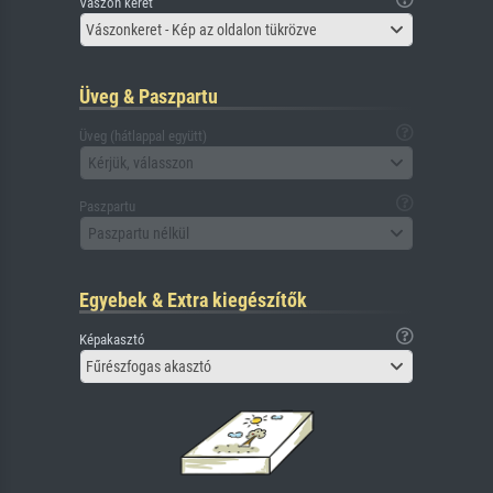
Vászon keret
Vászonkeret - Kép az oldalon tükrözve
Üveg & Paszpartu
Üveg (hátlappal együtt)
Kérjük, válasszon
Paszpartu
Paszpartu nélkül
Egyebek & Extra kiegészítők
Képakasztó
Fűrészfogas akasztó