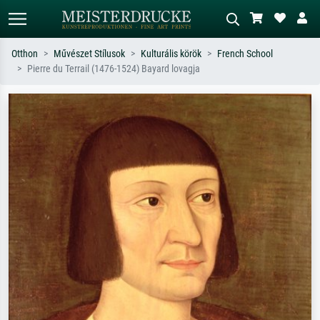
Otthon
Művészet Stílusok
Kulturális körök
French School
Pierre du Terrail (1476-1524) Bayard lovagja
Alap keresés
MI-képkereső
Keressen művész, műcím vagy stílus
Írja le a jelenetet – pl. zöld rét, sok
szerint – pl. Monet, Csillagos éj,
piros absztrakt, sötét olajkép, álló akt
impresszionizmus, Hokusai-hullám,
egy fa mellett.
akt.