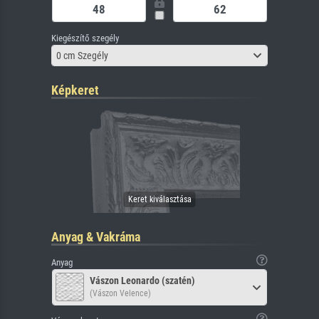
Kiegészítő szegély
0 cm Szegély
Képkeret
Anyag & Vakráma
Anyag
Vászon Leonardo (szatén)
(Vászon Velence)