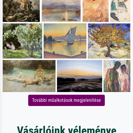
További műalkotások megjelenítése
Vásárlóink véleménye