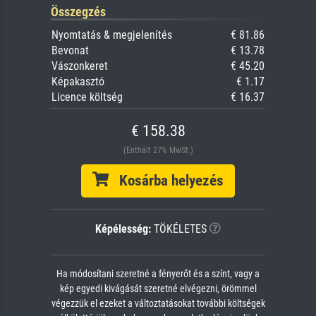
Összegzés
Nyomtatás & megjelenítés
€ 81.86
Bevonat
€ 13.78
Vászonkeret
€ 45.20
Képakasztó
€ 1.17
Licence költség
€ 16.37
€ 158.38
(Enthält 27% MwSt.)
Kosárba helyezés
Képélesség:
TÖKÉLETES
Ha módosítani szeretné a fényerőt és a színt, vagy a
kép egyedi kivágását szeretné elvégezni, örömmel
végezzük el ezeket a változtatásokat további költségek