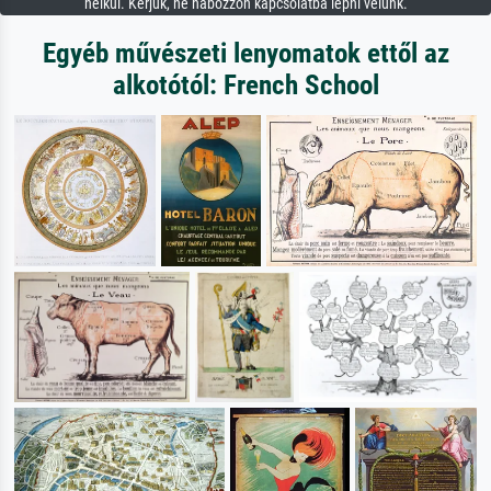
nélkül. Kérjük, ne habozzon kapcsolatba lépni velünk.
Egyéb művészeti lenyomatok ettől az
alkotótól: French School