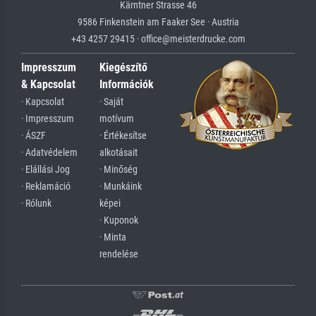
Kärntner Strasse 46
9586 Finkenstein am Faaker See · Austria
+43 4257 29415 · office@meisterdrucke.com
Impresszum
Kiegészítő
& Kapcsolat
Információk
· Kapcsolat
· Saját
· Impresszum
motívum
· ÁSZF
· Értékesítse
· Adatvédelem
alkotásait
· Elállási Jog
· Minőség
· Reklamáció
· Munkáink
· Rólunk
képei
· Kuponok
· Minta
rendelése