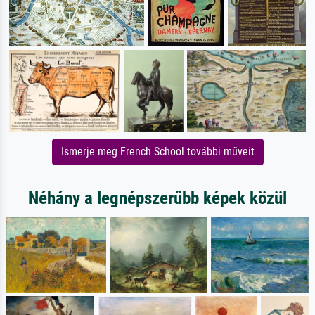
Ismerje meg French School további műveit
Néhány a legnépszerűbb képek közül