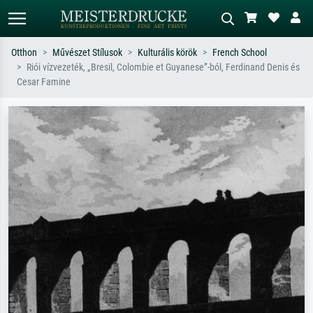
Otthon
Művészet Stílusok
Kulturális körök
French School
Riói vízvezeték, „Bresil, Colombie et Guyanese”-ból, Ferdinand Denis és
Alap keresés
MI-képkereső
Cesar Famine
Keressen művész, műcím vagy stílus
Írja le a jelenetet – pl. zöld rét, sok
szerint – pl. Monet, Csillagos éj,
piros absztrakt, sötét olajkép, álló akt
impresszionizmus, Hokusai-hullám,
egy fa mellett.
akt.