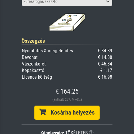
Fűrészfogas akasztó
Összegzés
Nyomtatás & megjelenítés
€ 84.89
Bevonat
€ 14.38
Vászonkeret
€ 46.84
Képakasztó
€ 1.17
Licence költség
€ 16.98
€ 164.25
(Enthält 27% MwSt.)
Kosárba helyezés
Képélesség:
TÖKÉLETES