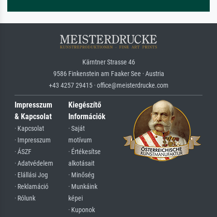
Kärntner Strasse 46
9586 Finkenstein am Faaker See · Austria
+43 4257 29415 · office@meisterdrucke.com
Impresszum
Kiegészítő
& Kapcsolat
Információk
· Kapcsolat
· Saját
· Impresszum
motívum
· ÁSZF
· Értékesítse
· Adatvédelem
alkotásait
· Elállási Jog
· Minőség
· Reklamáció
· Munkáink
· Rólunk
képei
· Kuponok