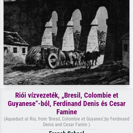
Riói vízvezeték, „Bresil, Colombie et
Guyanese”-ból, Ferdinand Denis és Cesar
Famine
(Aqueduct at Rio, from 'Bresil, Colombie et Guyanes',by Ferdinand
Denis and Cesar Famin )