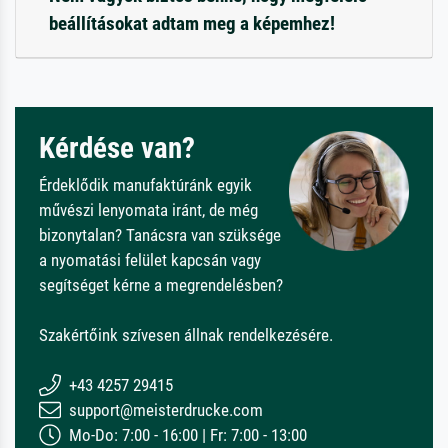
beállításokat adtam meg a képemhez!
Kérdése van?
Érdeklődik manufaktúránk egyik
művészi lenyomata iránt, de még
bizonytalan? Tanácsra van szüksége
a nyomatási felület kapcsán vagy
segítséget kérne a megrendelésben?
Szakértőink szívesen állnak rendelkezésére.
+43 4257 29415
support@meisterdrucke.com
Mo-Do: 7:00 - 16:00 | Fr: 7:00 - 13:00