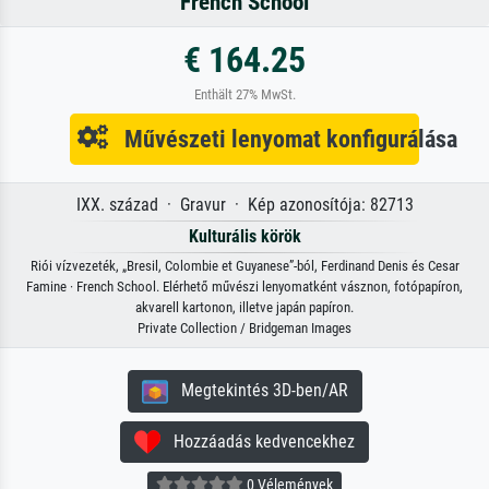
French School
€ 164.25
Enthält 27% MwSt.
Művészeti lenyomat konfigurálása
IXX. század · Gravur · Kép azonosítója: 82713
Kulturális körök
Riói vízvezeték, „Bresil, Colombie et Guyanese”-ból, Ferdinand Denis és Cesar
Famine · French School. Elérhető művészi lenyomatként vásznon, fotópapíron,
akvarell kartonon, illetve japán papíron.
Private Collection / Bridgeman Images
Megtekintés 3D-ben/AR
Hozzáadás kedvencekhez
0 Vélemények