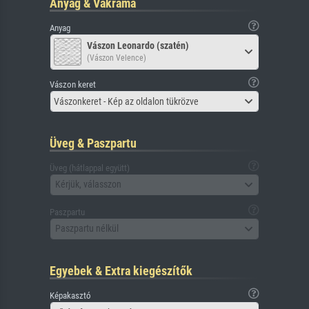
Anyag & Vakráma
Anyag
Vászon Leonardo (szatén)
(Vászon Velence)
Vászon keret
Vászonkeret - Kép az oldalon tükrözve
Üveg & Paszpartu
Üveg (hátlappal együtt)
Kérjük, válasszon
Paszpartu
Paszpartu nélkül
Egyebek & Extra kiegészítők
Képakasztó