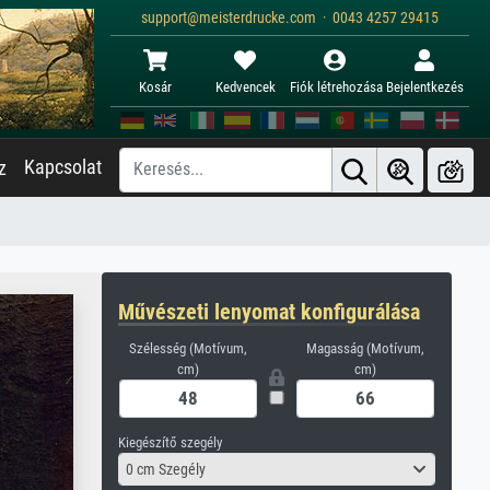
support@meisterdrucke.com · 0043 4257 29415
Kosár
Kedvencek
Fiók létrehozása
Bejelentkezés
Kapcsolat
z
Művészeti lenyomat konfigurálása
Szélesség (Motívum,
Magasság (Motívum,
cm)
cm)
Kiegészítő szegély
0 cm Szegély