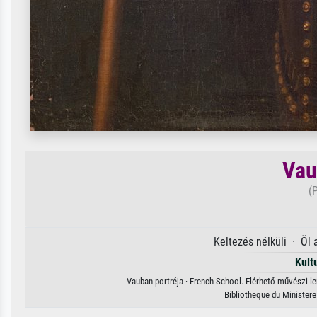
Vau
(
Keltezés nélküli · Öl
Kult
Vauban portréja · French School. Elérhető művészi le
Bibliotheque du Minister