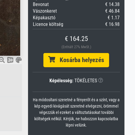
Bevonat
€ 14.38
Vászonkeret
€ 46.84
Képakasztó
€ 1.17
Licence költség
€ 16.98
€ 164.25
(Enthält 27% MwSt.)
Kosárba helyezés
Képélesség:
TÖKÉLETES
Ha módosítani szeretné a fényerőt és a színt, vagy a
kép egyedi kivágását szeretné elvégezni, örömmel
végezzük el ezeket a változtatásokat további
költségek nélkül. Kérjük, ne habozzon kapcsolatba
lépni velünk.