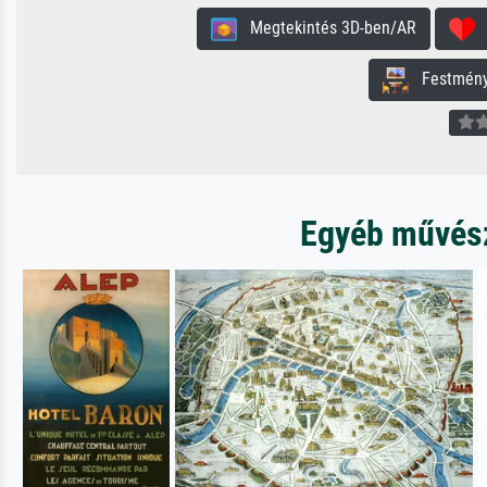
Megtekintés 3D-ben/AR
H
Festmény 
Egyéb művésze