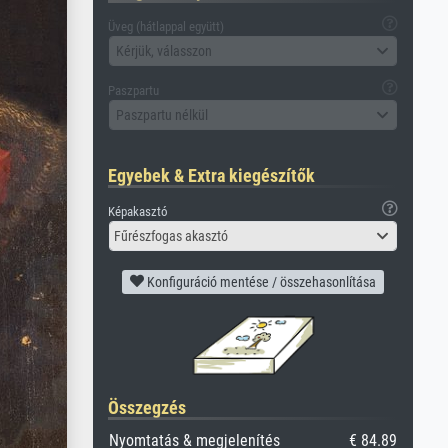
Üveg (hátlappal együtt)
Kérjük, válasszon
Paszpartu
Paszpartu nélkül
Egyebek & Extra kiegészítők
Képakasztó
Fűrészfogas akasztó
Konfiguráció mentése / összehasonlítása
Összegzés
Nyomtatás & megjelenítés
€ 84.89