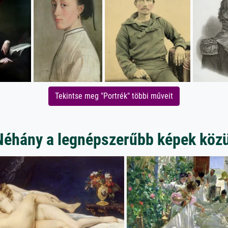
Tekintse meg "Portrék" többi műveit
Néhány a legnépszerűbb képek közü