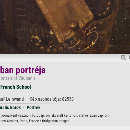
ban portréja
Portrait of Vauban )
French School
 auf Leinwand · Kép azonosítója: 82530
urális körök
·
Portrék
nyomatként vásznon, fotópapíron, akvarell kartonon, illetve japán papíron.
e des Armees, Paris, France / Bridgeman Images