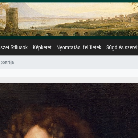
zet Stílusok
Képkeret
Nyomtatási felületek
Súgó és szervi
portréja