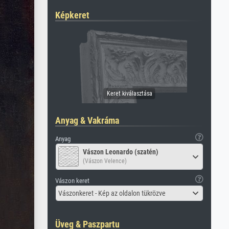
Képkeret
Anyag & Vakráma
Anyag
Vászon Leonardo (szatén)
(Vászon Velence)
Vászon keret
Vászonkeret - Kép az oldalon tükrözve
Üveg & Paszpartu