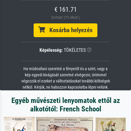
€ 161.71
(Enthält 27% MwSt.)
Kosárba helyezés
Képélesség:
TÖKÉLETES
Ha módosítani szeretné a fényerőt és a színt, vagy a
kép egyedi kivágását szeretné elvégezni, örömmel
végezzük el ezeket a változtatásokat további költségek
nélkül. Kérjük, ne habozzon kapcsolatba lépni velünk.
Egyéb művészeti lenyomatok ettől az
alkotótól: French School