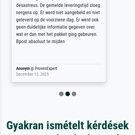
des Rahmens! Unser Bild wurde sehr
sorgfältig und sicher verpackt, so dass es
unbeschadet bei uns ankam. Es wird nicht
unser letzter Meisterdruck sein. Vielen
Dank!
Reinhold,
@
ProvenExpert
April 22, 2026
Gyakran ismételt kérdések