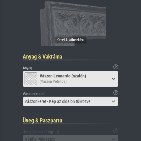
Anyag & Vakráma
Anyag
Vászon Leonardo (szatén)
(Vászon Velence)
Vászon keret
Vászonkeret - Kép az oldalon tükrözve
Üveg & Paszpartu
Üveg (hátlappal együtt)
Kérjük, válasszon