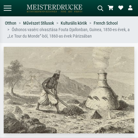
Otthon
Művészet Stílusok
Kulturális körök
French School
Őshonos vasérc olvasztása Fouta Djallonban, Guinea, 1850-es évek, a
Alap keresés
MI-képkereső
„Le Tour du Monde”-ból, 1860-as évek Párizsában
Keressen művész, műcím vagy stílus
Írja le a jelenetet – pl. zöld rét, sok
szerint – pl. Monet, Csillagos éj,
piros absztrakt, sötét olajkép, álló akt
impresszionizmus, Hokusai-hullám,
egy fa mellett.
akt.