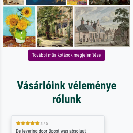
További műalkotások megjelenítése
Vásárlóink véleménye
rólunk
5 / 5
Sehr gute Qualität des Leinwanddrucks und