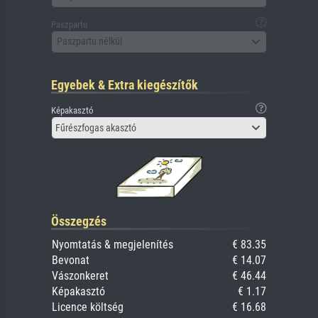
Paszpartu
Paszpartu nélkül
Egyebek & Extra kiegészítők
Képakasztó
Fűrészfogas akasztó
Összegzés
Nyomtatás & megjelenítés
€ 83.35
Bevonat
€ 14.07
Vászonkeret
€ 46.44
Képakasztó
€ 1.17
Licence költség
€ 16.68