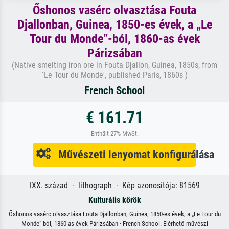
Őshonos vasérc olvasztása Fouta
Djallonban, Guinea, 1850-es évek, a „Le
Tour du Monde”-ból, 1860-as évek
Párizsában
(Native smelting iron ore in Fouta Djallon, Guinea, 1850s, from
`Le Tour du Monde', published Paris, 1860s )
French School
€ 161.71
Enthält 27% MwSt.
Művészeti lenyomat konfigurálása
IXX. század · lithograph · Kép azonosítója: 81569
Kulturális körök
Őshonos vasérc olvasztása Fouta Djallonban, Guinea, 1850-es évek, a „Le Tour du
Monde”-ból, 1860-as évek Párizsában · French School. Elérhető művészi