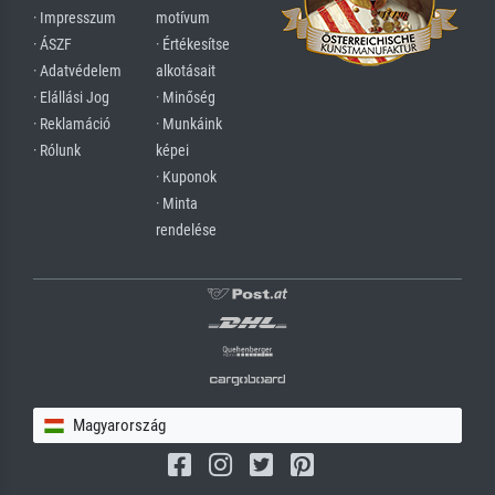
· Impresszum
motívum
· ÁSZF
· Értékesítse
· Adatvédelem
alkotásait
· Elállási Jog
· Minőség
· Reklamáció
· Munkáink
· Rólunk
képei
· Kuponok
· Minta
rendelése
Magyarország