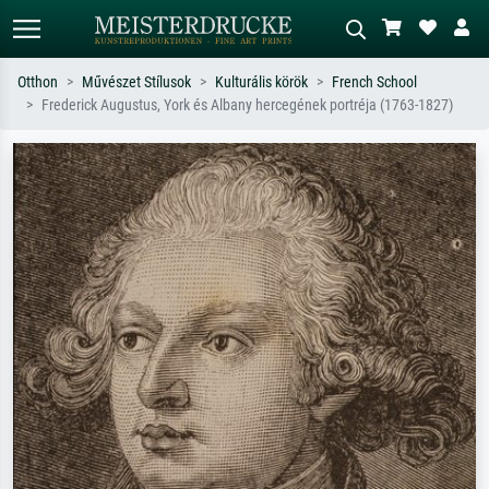
Otthon
Művészet Stílusok
Kulturális körök
French School
Frederick Augustus, York és Albany hercegének portréja (1763-1827)
Alap keresés
MI-képkereső
Keressen művész, műcím vagy stílus
Írja le a jelenetet – pl. zöld rét, sok
szerint – pl. Monet, Csillagos éj,
piros absztrakt, sötét olajkép, álló akt
impresszionizmus, Hokusai-hullám,
egy fa mellett.
akt.