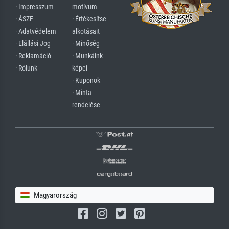
· Impresszum
motívum
· ÁSZF
· Értékesítse
· Adatvédelem
alkotásait
· Elállási Jog
· Minőség
· Reklamáció
· Munkáink
· Rólunk
képei
· Kuponok
· Minta
rendelése
Magyarország