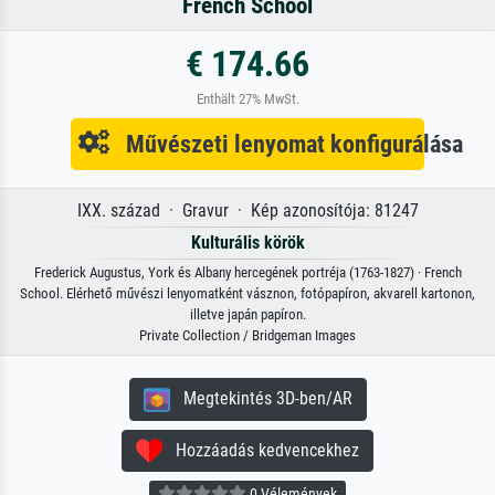
French School
€ 174.66
Enthält 27% MwSt.
Művészeti lenyomat konfigurálása
IXX. század · Gravur · Kép azonosítója: 81247
Kulturális körök
Frederick Augustus, York és Albany hercegének portréja (1763-1827) · French
School. Elérhető művészi lenyomatként vásznon, fotópapíron, akvarell kartonon,
illetve japán papíron.
Private Collection / Bridgeman Images
Megtekintés 3D-ben/AR
Hozzáadás kedvencekhez
0 Vélemények