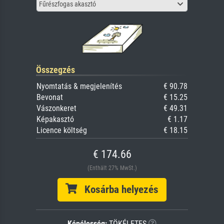
Fűrészfogas akasztó
Összegzés
Nyomtatás & megjelenítés
€ 90.78
Bevonat
€ 15.25
Vászonkeret
€ 49.31
Képakasztó
€ 1.17
Licence költség
€ 18.15
€ 174.66
(Enthält 27% MwSt.)
Kosárba helyezés
Képélesség:
TÖKÉLETES