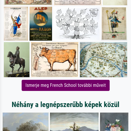
Ismerje meg French School további műveit
Néhány a legnépszerűbb képek közül