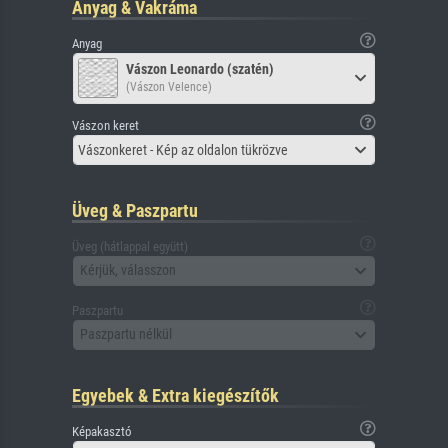
Anyag & Vakráma
Anyag
Vászon Leonardo (szatén)
(Vászon Velence)
Vászon keret
Vászonkeret - Kép az oldalon tükrözve
Üveg & Paszpartu
Üveg (hátlappal együtt)
Kérjük, válasszon
Paszpartu
Paszpartu nélkül
Egyebek & Extra kiegészítők
Képakasztó