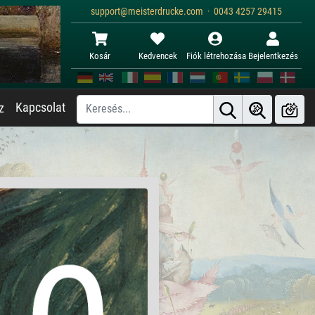
support@meisterdrucke.com · 0043 4257 29415
Kosár
Kedvencek
Fiók létrehozása
Bejelentkezés
Kapcsolat
z