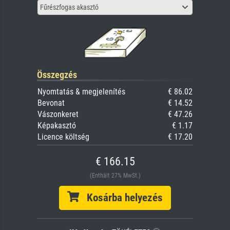
Fűrészfogas akasztó
Összegzés
Nyomtatás & megjelenítés
€ 86.02
Bevonat
€ 14.52
Vászonkeret
€ 47.26
Képakasztó
€ 1.17
Licence költség
€ 17.20
€ 166.15
(Enthält 27% MwSt.)
Kosárba helyezés