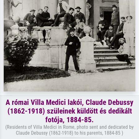
A római Villa Medici lakói, Claude Debussy
(1862-1918) szüleinek küldött és dedikált
fotója, 1884-85.
(Residents of Villa Medici in Rome, photo sent and dedicated by
Claude Debussy (1862-1918) to his parents, 1884-85 )