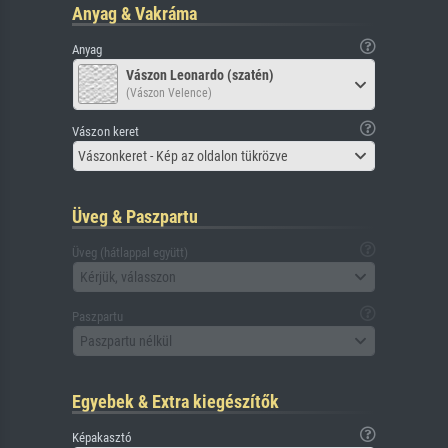
Anyag & Vakráma
Anyag
Vászon Leonardo (szatén)
(Vászon Velence)
Vászon keret
Vászonkeret - Kép az oldalon tükrözve
Üveg & Paszpartu
Üveg (hátlappal együtt)
Kérjük, válasszon
Paszpartu
Paszpartu nélkül
Egyebek & Extra kiegészítők
Képakasztó