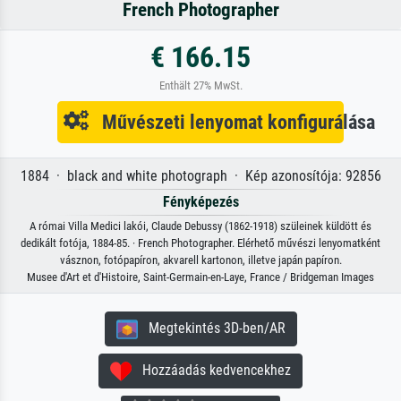
French Photographer
€ 166.15
Enthält 27% MwSt.
Művészeti lenyomat konfigurálása
1884 · black and white photograph · Kép azonosítója: 92856
Fényképezés
A római Villa Medici lakói, Claude Debussy (1862-1918) szüleinek küldött és
dedikált fotója, 1884-85. · French Photographer. Elérhető művészi lenyomatként
vásznon, fotópapíron, akvarell kartonon, illetve japán papíron.
Musee d'Art et d'Histoire, Saint-Germain-en-Laye, France / Bridgeman Images
Megtekintés 3D-ben/AR
Hozzáadás kedvencekhez