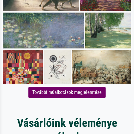
További műalkotások megjelenítése
Vásárlóink véleménye