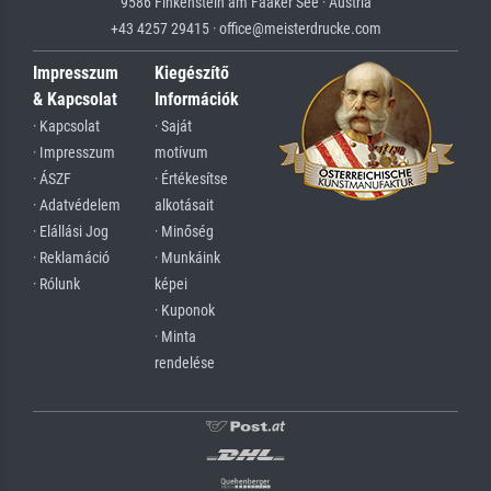
9586 Finkenstein am Faaker See · Austria
+43 4257 29415 · office@meisterdrucke.com
Impresszum
Kiegészítő
& Kapcsolat
Információk
· Kapcsolat
· Saját
· Impresszum
motívum
· ÁSZF
· Értékesítse
· Adatvédelem
alkotásait
· Elállási Jog
· Minőség
· Reklamáció
· Munkáink
· Rólunk
képei
· Kuponok
· Minta
rendelése