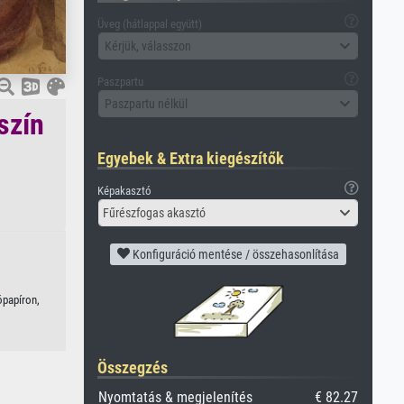
Üveg (hátlappal együtt)
Kérjük, válasszon
Paszpartu
Paszpartu nélkül
szín
Egyebek & Extra kiegészítők
Képakasztó
Fűrészfogas akasztó
Konfiguráció mentése / összehasonlítása
ópapíron,
Összegzés
Nyomtatás & megjelenítés
€ 82.27