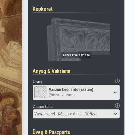
Képkeret
Anyag & Vakráma
Anyag
Vászon Leonardo (szatén)
(Vászon Velence)
Vászon keret
Vászonkeret - Kép az oldalon tükrözve
Üveg & Paszpartu