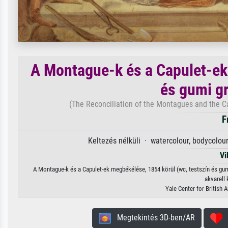
A Montague-k és a Capulet-ek
és gumi gra
(The Reconciliation of the Montagues and the C
F
Keltezés nélküli · watercolour, bodycolo
Vi
A Montague-k és a Capulet-ek megbékélése, 1854 körül (wc, testszín és gumi
akvarell 
Yale Center for British 
Megtekintés 3D-ben/AR
H