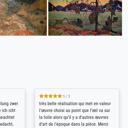
5 / 5
rives to
eine große Auswahl an Bildern und
d provides
deren Reproduktionsmöglichkeiten;
n the best
wurde sehr gut durch die einzelnen
ed by the
Bestellkriterien geführt, verständliche