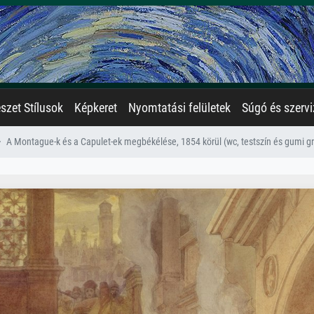
zet Stílusok
Képkeret
Nyomtatási felületek
Súgó és szervi
A Montague-k és a Capulet-ek megbékélése, 1854 körül (wc, testszín és gumi graf