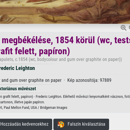
 megbékélése, 1854 körül (wc, test
fit felett, papíron)
apulets, c.1854 (wc, bodycolour and gum over graphite on paper))
rederic Leighton
ur and gum over graphite on paper · Kép azonosítója: 97889
ktoriánus művészet
 grafit felett, papíron) · Frederic Leighton. Elérhető művészi lenyomatként vásznon, fot
kartonon, illetve japán papíron.
Art, Paul Mellon Fund, USA / Bridgeman Images
ozzáadás kedvencekhez
Falszín kiválasztása