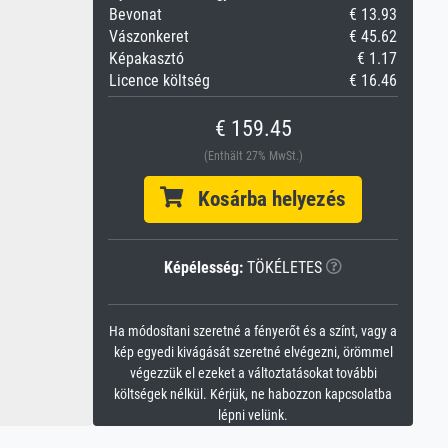
Bevonat
€ 13.93
Vászonkeret
€ 45.62
Képakasztó
€ 1.17
Licence költség
€ 16.46
€ 159.45
(Enthält 27% MwSt.)
Kosárba helyezés
Képélesség:
TÖKÉLETES
Ha módosítani szeretné a fényerőt és a színt, vagy a
kép egyedi kivágását szeretné elvégezni, örömmel
végezzük el ezeket a változtatásokat további
költségek nélkül. Kérjük, ne habozzon kapcsolatba
lépni velünk.