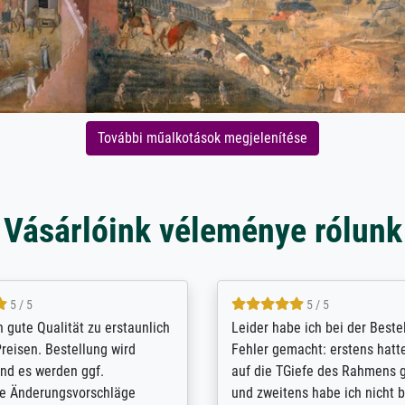
További műalkotások megjelenítése
Vásárlóink véleménye rólunk
5 / 5
5 / 5
/ Highly recommended. The
The team at Meisterdrucke st
 ordering and payment process
meet its clients demands, an
shipping was efficient and
expert advice on how to obtai
self exceeds expectations. I
results for the prints request