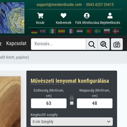
support@meisterdrucke.com · 0043 4257 29415
Kosár
Kedvencek
Fiók létrehozása
Bejelentkezés
Kapcsolat
z
it felett, papíron)
Művészeti lenyomat konfigurálása
Szélesség (Motívum,
Magasság (Motívum,
cm)
cm)
Kiegészítő szegély
0 cm Szegély