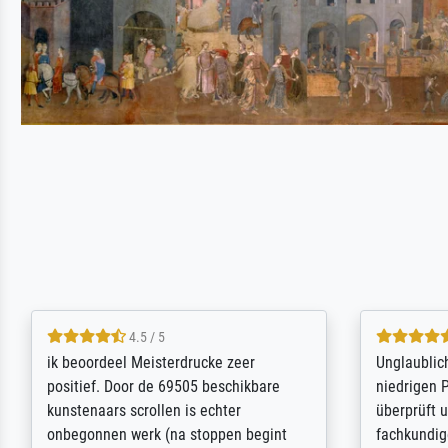
5 / 5
Die Zufriedenheit ist auch nicht dadurch
Excellent 
getrübt, dass das Bild entgegen einer
selection,
angegebenen Lieferanschrift (sollte
were easy, 
eine Überraschung für die normannische
the item it