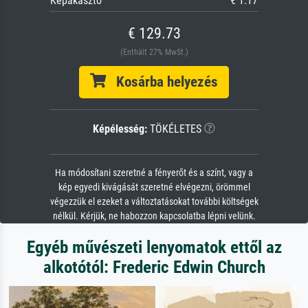
Képakasztó
€ 1.17
€ 129.73
(Enthält 27% MwSt.)
Kosárba helyezés
Képélesség:
TÖKÉLETES
Ha módosítani szeretné a fényerőt és a színt, vagy a
kép egyedi kivágását szeretné elvégezni, örömmel
végezzük el ezeket a változtatásokat további költségek
nélkül. Kérjük, ne habozzon kapcsolatba lépni velünk.
Egyéb művészeti lenyomatok ettől az
alkotótól: Frederic Edwin Church