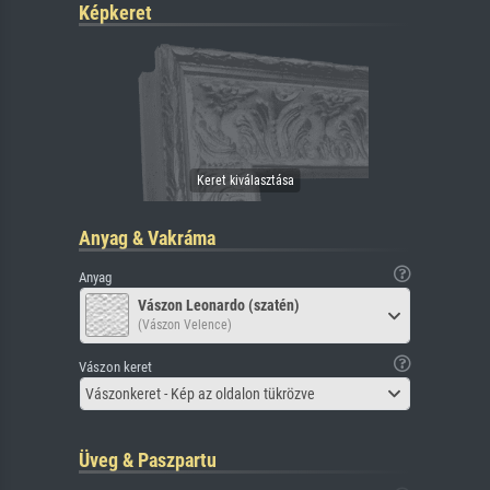
Képkeret
Anyag & Vakráma
Anyag
Vászon Leonardo (szatén)
(Vászon Velence)
Vászon keret
Vászonkeret - Kép az oldalon tükrözve
Üveg & Paszpartu