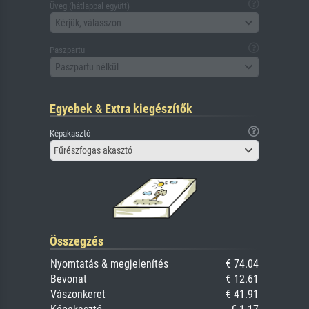
Üveg (hátlappal együtt)
Kérjük, válasszon
Paszpartu
Paszpartu nélkül
Egyebek & Extra kiegészítők
Képakasztó
Fűrészfogas akasztó
Összegzés
Nyomtatás & megjelenítés
€ 74.04
Bevonat
€ 12.61
Vászonkeret
€ 41.91