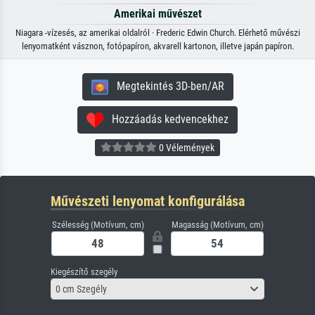
Amerikai művészet
Niagara -vízesés, az amerikai oldalról · Frederic Edwin Church. Elérhető művészi
lenyomatként vásznon, fotópapíron, akvarell kartonon, illetve japán papíron.
Megtekintés 3D-ben/AR
Hozzáadás kedvencekhez
0 Vélemények
Művészeti lenyomat konfigurálása
Szélesség (Motívum, cm)
Magasság (Motívum, cm)
Kiegészítő szegély
0 cm Szegély