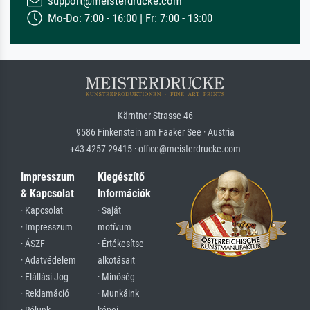
support@meisterdrucke.com
Mo-Do: 7:00 - 16:00 | Fr: 7:00 - 13:00
Kärntner Strasse 46
9586 Finkenstein am Faaker See · Austria
+43 4257 29415 · office@meisterdrucke.com
Impresszum
Kiegészítő
& Kapcsolat
Információk
· Kapcsolat
· Saját
· Impresszum
motívum
· ÁSZF
· Értékesítse
· Adatvédelem
alkotásait
· Elállási Jog
· Minőség
· Reklamáció
· Munkáink