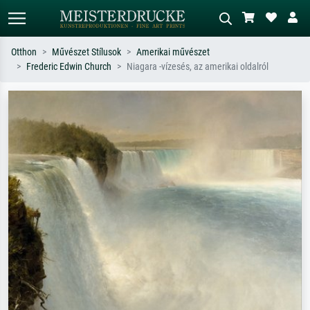
Otthon
Művészet Stílusok
Amerikai művészet
Frederic Edwin Church
Niagara -vízesés, az amerikai oldalról
Alap keresés
MI-képkereső
Keressen művész, műcím vagy stílus
Írja le a jelenetet – pl. zöld rét, sok
szerint – pl. Monet, Csillagos éj,
piros absztrakt, sötét olajkép, álló akt
impresszionizmus, Hokusai-hullám,
egy fa mellett.
akt.