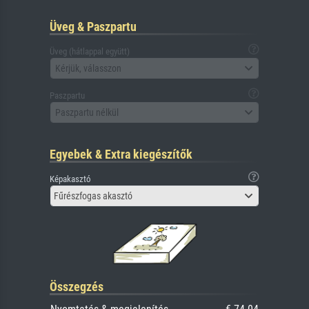
Üveg & Paszpartu
Üveg (hátlappal együtt)
Kérjük, válasszon
Paszpartu
Paszpartu nélkül
Egyebek & Extra kiegészítők
Képakasztó
Fűrészfogas akasztó
Összegzés