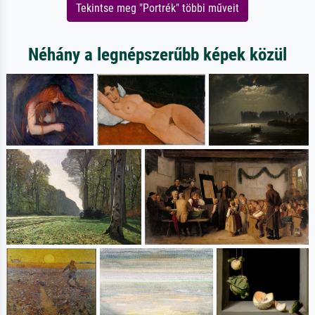
Tekintse meg "Portrék" többi műveit
Néhány a legnépszerűbb képek közül