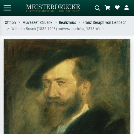
Otthon
Művészet Stílusok
Realizmus
Franz Seraph von Lenbach
Wilhelm Busch (1832-1908) művész portréja, 1878 körül
Alap keresés
MI-képkereső
Keressen művész, műcím vagy stílus
Írja le a jelenetet – pl. zöld rét, sok
szerint – pl. Monet, Csillagos éj,
piros absztrakt, sötét olajkép, álló akt
impresszionizmus, Hokusai-hullám,
egy fa mellett.
akt.