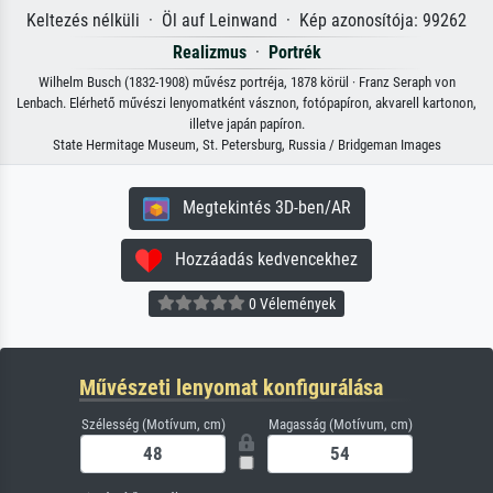
Keltezés nélküli · Öl auf Leinwand · Kép azonosítója: 99262
Realizmus
·
Portrék
Wilhelm Busch (1832-1908) művész portréja, 1878 körül · Franz Seraph von
Lenbach. Elérhető művészi lenyomatként vásznon, fotópapíron, akvarell kartonon,
illetve japán papíron.
State Hermitage Museum, St. Petersburg, Russia / Bridgeman Images
Megtekintés 3D-ben/AR
Hozzáadás kedvencekhez
0 Vélemények
Művészeti lenyomat konfigurálása
Szélesség (Motívum, cm)
Magasság (Motívum, cm)