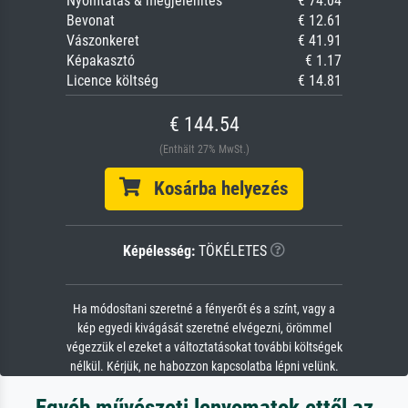
Nyomtatás & megjelenítés
€ 74.04
Bevonat
€ 12.61
Vászonkeret
€ 41.91
Képakasztó
€ 1.17
Licence költség
€ 14.81
€ 144.54
(Enthält 27% MwSt.)
Kosárba helyezés
Képélesség:
TÖKÉLETES
Ha módosítani szeretné a fényerőt és a színt, vagy a
kép egyedi kivágását szeretné elvégezni, örömmel
végezzük el ezeket a változtatásokat további költségek
nélkül. Kérjük, ne habozzon kapcsolatba lépni velünk.
Egyéb művészeti lenyomatok ettől az