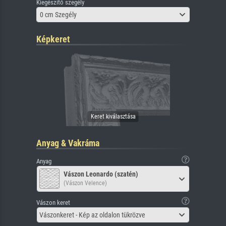
Kiegészítő szegély
0 cm Szegély
Képkeret
Anyag & Vakráma
Anyag
Vászon Leonardo (szatén)
(Vászon Velence)
Vászon keret
Vászonkeret - Kép az oldalon tükrözve