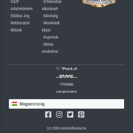
· ÁSZF
· Értékesítse
· Adatvédelem
alkotásait
· Elállási Jog
· Minőség
· Reklamáció
· Munkáink
· Rólunk
képei
· Kuponok
· Minta
rendelése
Magyarország
(c) 2026 meisterdrucke.hu