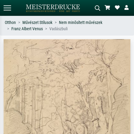
Otthon
Művészet Stílusok
Nem minősített művészek
Franz Albert Venus
Vadászbuli
Alap keresés
MI-képkereső
Keressen művész, műcím vagy stílus
Írja le a jelenetet – pl. zöld rét, sok
szerint – pl. Monet, Csillagos éj,
piros absztrakt, sötét olajkép, álló akt
impresszionizmus, Hokusai-hullám,
egy fa mellett.
akt.