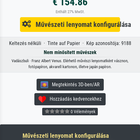
€ 154.86
Enthält 27% MwSt.
Művészeti lenyomat konfigurálása
Keltezés nélküli · Tinte auf Papier · Kép azonosítója: 9188
Nem minősített művészek
Vadászbuli · Franz Albert Venus. Elérhető művészi lenyomatként vásznon,
fotópapíron, akvarell kartonon, illetve japán papíron.
Megtekintés 3D-ben/AR
Hozzáadás kedvencekhez
0 Vélemények
Művészeti lenyomat konfigurálása