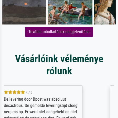
További műalkotások megjelenítése
Vásárlóink véleménye
rólunk
5 / 5
Sehr gute Qualität des Leinwanddrucks und
des Rahmens! Unser Bild wurde sehr
sorgfältig und sicher verpackt, so dass es