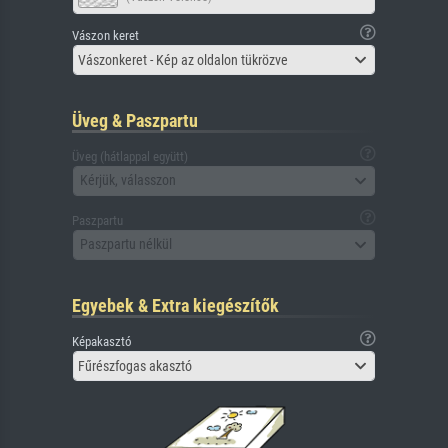
Vászon keret
Vászonkeret - Kép az oldalon tükrözve
Üveg & Paszpartu
Üveg (hátlappal együtt)
Kérjük, válasszon
Paszpartu
Paszpartu nélkül
Egyebek & Extra kiegészítők
Képakasztó
Fűrészfogas akasztó