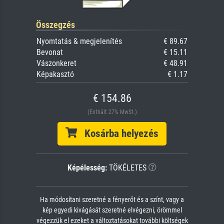
Összegzés
Nyomtatás & megjelenítés
€ 89.67
Bevonat
€ 15.11
Vászonkeret
€ 48.91
Képakasztó
€ 1.17
€ 154.86
(Enthält 27% MwSt.)
Kosárba helyezés
Képélesség:
TÖKÉLETES
Ha módosítani szeretné a fényerőt és a színt, vagy a
kép egyedi kivágását szeretné elvégezni, örömmel
végezzük el ezeket a változtatásokat további költségek