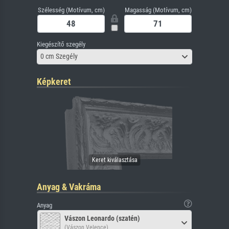
Szélesség (Motívum, cm)
Magasság (Motívum, cm)
Kiegészítő szegély
0 cm Szegély
Képkeret
Anyag & Vakráma
Anyag
Vászon Leonardo (szatén)
(Vászon Velence)