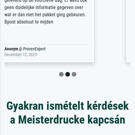
unbeschadet bei uns ankam. Es wird nicht
unser letzter Meisterdruck sein. Vielen
Dank!
Reinhold,
@
ProvenExpert
April 22, 2026
Gyakran ismételt kérdések
a Meisterdrucke kapcsán