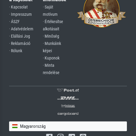
· Kapcsolat
· Saját
· Impresszum
motívum
· ÁSZF
· Értékesítse
· Adatvédelem
alkotásait
· Elállási Jog
· Minőség
· Reklamáció
· Munkáink
· Rólunk
képei
· Kuponok
· Minta
rendelése
Magyarország