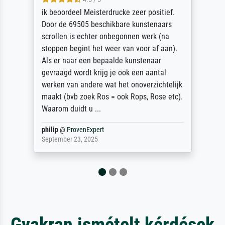
Die Zufriedenheit ist auch nicht dadurch
getrübt, dass das Bild entgegen einer
angegebenen Lieferanschrift (sollte eine
Überraschung für die normannische
Ehefrau sein zum Hochzeits- gleichzeitig
auch Geburtstag sein) doch nach zu Hause
zugestellt wurde.
Jürgen
@
ProvenExpert
April 22, 2026
Gyakran ismételt kérdések