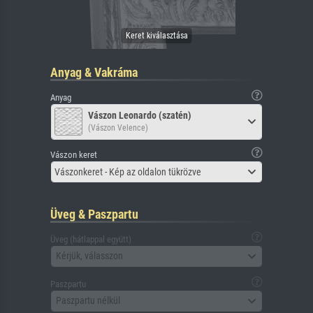
Anyag & Vakráma
Anyag
Vászon Leonardo (szatén)
(Vászon Velence)
Vászon keret
Vászonkeret - Kép az oldalon tükrözve
Üveg & Paszpartu
Üveg (hátlappal együtt)
Kérjük, válasszon
Paszpartu
Paszpartu nélkül