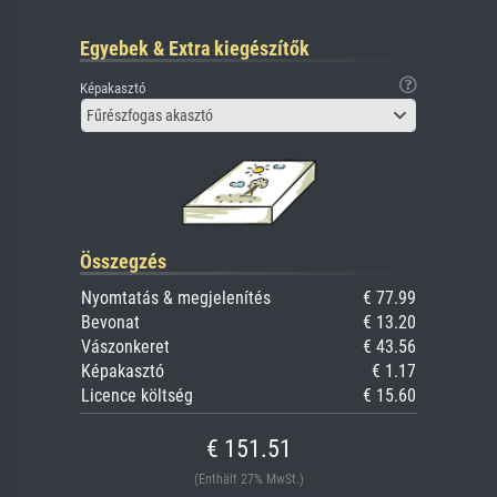
Egyebek & Extra kiegészítők
Képakasztó
Fűrészfogas akasztó
Összegzés
Nyomtatás & megjelenítés
€ 77.99
Bevonat
€ 13.20
Vászonkeret
€ 43.56
Képakasztó
€ 1.17
Licence költség
€ 15.60
€ 151.51
(Enthält 27% MwSt.)