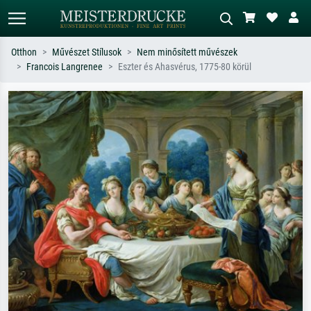
Otthon
Művészet Stílusok
Nem minősített művészek
Francois Langrenee
Eszter és Ahasvérus, 1775-80 körül
Alap keresés
MI-képkereső
Keressen művész, műcím vagy stílus
Írja le a jelenetet – pl. zöld rét, sok
szerint – pl. Monet, Csillagos éj,
piros absztrakt, sötét olajkép, álló akt
impresszionizmus, Hokusai-hullám,
egy fa mellett.
akt.