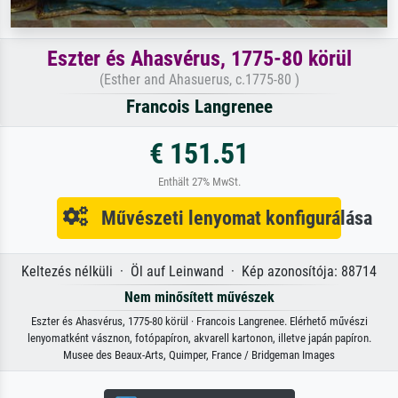
Eszter és Ahasvérus, 1775-80 körül
(Esther and Ahasuerus, c.1775-80 )
Francois Langrenee
€ 151.51
Enthält 27% MwSt.
Művészeti lenyomat konfigurálása
Keltezés nélküli · Öl auf Leinwand · Kép azonosítója: 88714
Nem minősített művészek
Eszter és Ahasvérus, 1775-80 körül · Francois Langrenee. Elérhető művészi
lenyomatként vásznon, fotópapíron, akvarell kartonon, illetve japán papíron.
Musee des Beaux-Arts, Quimper, France / Bridgeman Images