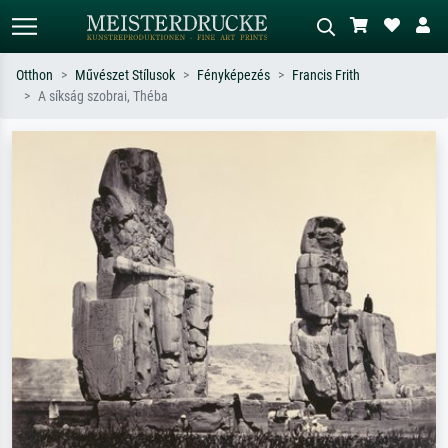
Otthon
Művészet Stílusok
Fényképezés
Francis Frith
A síkság szobrai, Théba
Alap keresés
MI-képkereső
Keressen művész, műcím vagy stílus
Írja le a jelenetet – pl. zöld rét, sok
szerint – pl. Monet, Csillagos éj,
piros absztrakt, sötét olajkép, álló akt
impresszionizmus, Hokusai-hullám,
egy fa mellett.
akt.