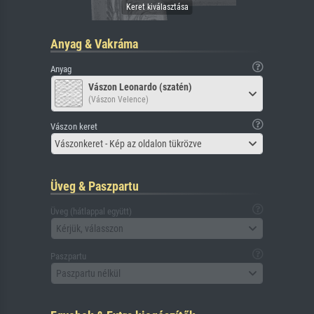
Anyag & Vakráma
Anyag
Vászon Leonardo (szatén)
(Vászon Velence)
Vászon keret
Vászonkeret - Kép az oldalon tükrözve
Üveg & Paszpartu
Üveg (hátlappal együtt)
Kérjük, válasszon
Paszpartu
Paszpartu nélkül