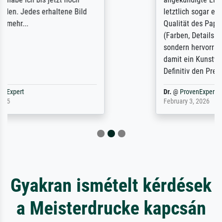
letztlich sogar etwas unterschritten. Die
Qualität des Papiers und des Drucks
(Farben, Details usw.) ist nicht nur gut,
sondern hervorragend. Selbst ein Druck ist
damit ein Kunstwerk im eigenen Sinne.
Definitiv den Pre...
Dr.
@
ProvenExpert
February 3, 2026
Gyakran ismételt kérdések
a Meisterdrucke kapcsán