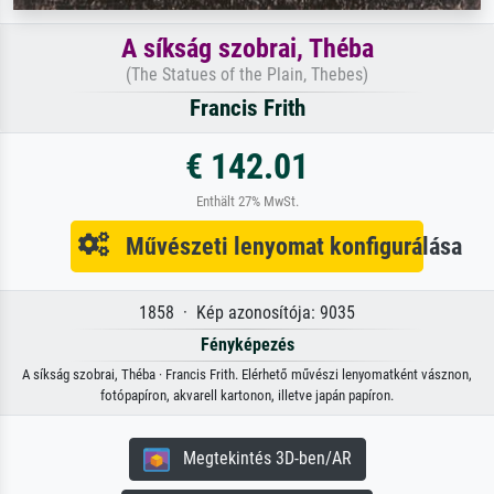
A síkság szobrai, Théba
(The Statues of the Plain, Thebes)
Francis Frith
€ 142.01
Enthält 27% MwSt.
Művészeti lenyomat konfigurálása
1858 · Kép azonosítója: 9035
Fényképezés
A síkság szobrai, Théba · Francis Frith. Elérhető művészi lenyomatként vásznon,
fotópapíron, akvarell kartonon, illetve japán papíron.
Megtekintés 3D-ben/AR