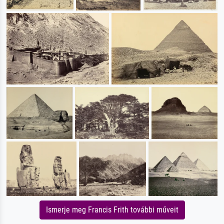
Ismerje meg Francis Frith további műveit