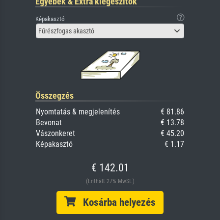
Egyebek & Extra kiegészítők
Képakasztó
Fűrészfogas akasztó
Összegzés
Nyomtatás & megjelenítés
€ 81.86
Bevonat
€ 13.78
Vászonkeret
€ 45.20
Képakasztó
€ 1.17
€ 142.01
(Enthält 27% MwSt.)
Kosárba helyezés