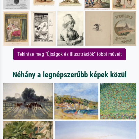
Tekintse meg "Újságok és illusztrációk" többi műveit
Néhány a legnépszerűbb képek közül