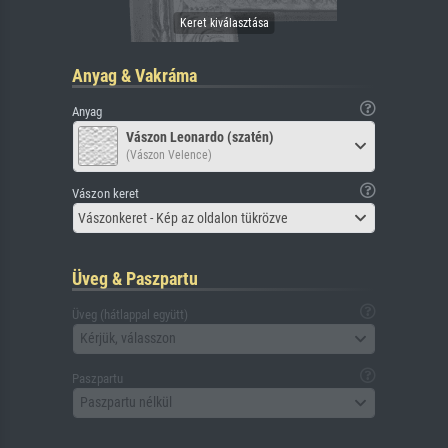
Anyag & Vakráma
Anyag
Vászon Leonardo (szatén)
(Vászon Velence)
Vászon keret
Vászonkeret - Kép az oldalon tükrözve
Üveg & Paszpartu
Üveg (hátlappal együtt)
Kérjük, válasszon
Paszpartu
Paszpartu nélkül