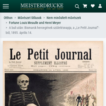
Otthon
Művészet Stílusok
Nem minősített művészek
Fortune Louis Meaulle and Henri Meyer
Alap keresés
MI-képkereső
A buli után: Bismarck hercegének születésnapja, a „Le Petit Journal”-
ból, 1895. április 14.
Keressen művész, műcím vagy stílus
Írja le a jelenetet – pl. zöld rét, sok
szerint – pl. Monet, Csillagos éj,
piros absztrakt, sötét olajkép, álló akt
impresszionizmus, Hokusai-hullám,
egy fa mellett.
akt.