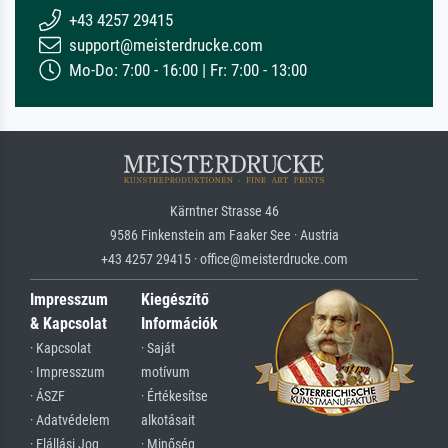
+43 4257 29415
support@meisterdrucke.com
Mo-Do: 7:00 - 16:00 | Fr: 7:00 - 13:00
Kärntner Strasse 46
9586 Finkenstein am Faaker See · Austria
+43 4257 29415 · office@meisterdrucke.com
Impresszum
Kiegészítő
& Kapcsolat
Információk
· Kapcsolat
· Saját
· Impresszum
motívum
· ÁSZF
· Értékesítse
· Adatvédelem
alkotásait
· Elállási Jog
· Minőség