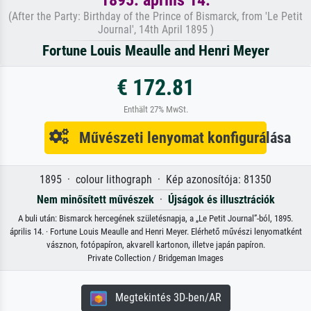
(After the Party: Birthday of the Prince of Bismarck, from 'Le Petit
Journal', 14th April 1895 )
Fortune Louis Meaulle and Henri Meyer
€ 172.81
Enthält 27% MwSt.
Művészeti lenyomat konfigurálása
1895 · colour lithograph · Kép azonosítója: 81350
Nem minősített művészek
·
Újságok és illusztrációk
A buli után: Bismarck hercegének születésnapja, a „Le Petit Journal”-ból, 1895.
április 14. · Fortune Louis Meaulle and Henri Meyer. Elérhető művészi lenyomatként
vásznon, fotópapíron, akvarell kartonon, illetve japán papíron.
Private Collection / Bridgeman Images
Megtekintés 3D-ben/AR