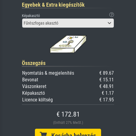
Egyebek & Extra kiegészítők
Képakasztó
Fűrészfogas akasztó
Összegzés
Nyomtatás & megjelenítés
€ 89.67
Bevonat
€ 15.11
Vászonkeret
€ 48.91
Képakasztó
€ 1.17
Licence költség
€ 17.95
€ 172.81
(Enthält 27% MwSt.)
Kosárba helyezés