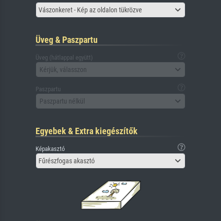
Vászonkeret - Kép az oldalon tükrözve
Üveg & Paszpartu
Üveg (hátlappal együtt)
Kérjük, válasszon
Paszpartu
Paszpartu nélkül
Egyebek & Extra kiegészítők
Képakasztó
Fűrészfogas akasztó