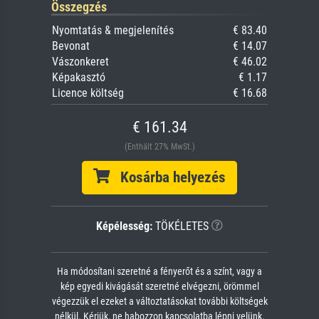
Összegzés
Nyomtatás & megjelenítés
€ 83.40
Bevonat
€ 14.07
Vászonkeret
€ 46.02
Képakasztó
€ 1.17
Licence költség
€ 16.68
€ 161.34
(Enthält 27% MwSt.)
Kosárba helyezés
Képélesség:
TÖKÉLETES
Ha módosítani szeretné a fényerőt és a színt, vagy a
kép egyedi kivágását szeretné elvégezni, örömmel
végezzük el ezeket a változtatásokat további költségek
nélkül. Kérjük, ne habozzon kapcsolatba lépni velünk.