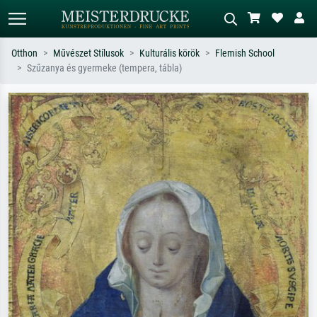
Otthon
Művészet Stílusok
Kulturális körök
Flemish School
Szűzanya és gyermeke (tempera, tábla)
Alap keresés
MI-képkereső
Keressen művész, műcím vagy stílus
Írja le a jelenetet – pl. zöld rét, sok
szerint – pl. Monet, Csillagos éj,
piros absztrakt, sötét olajkép, álló akt
impresszionizmus, Hokusai-hullám,
egy fa mellett.
akt.