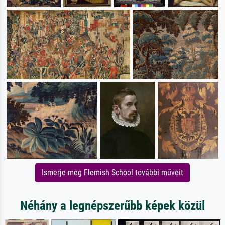
Ismerje meg Flemish School további műveit
Néhány a legnépszerűbb képek közül