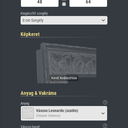
Kiegészítő szegély
0 cm Szegély
Képkeret
Anyag & Vakráma
Anyag
Vászon Leonardo (szatén)
(Vászon Velence)
Vászon keret