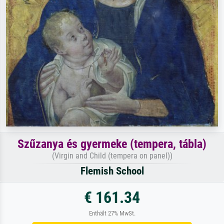
Szűzanya és gyermeke (tempera, tábla)
(Virgin and Child (tempera on panel))
Flemish School
€ 161.34
Enthält 27% MwSt.