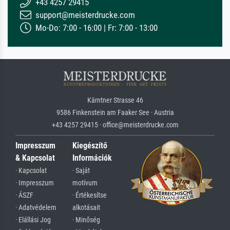
+43 4257 29415
support@meisterdrucke.com
Mo-Do: 7:00 - 16:00 | Fr: 7:00 - 13:00
Kärntner Strasse 46
9586 Finkenstein am Faaker See · Austria
+43 4257 29415 · office@meisterdrucke.com
Impresszum
Kiegészítő
& Kapcsolat
Információk
· Kapcsolat
· Saját
· Impresszum
motívum
· ÁSZF
· Értékesítse
· Adatvédelem
alkotásait
· Elállási Jog
· Minőség