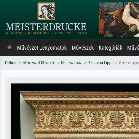
Művészet Lenyomatok
Művészek
Kategóriák
Művés
Otthon
Művészet Stílusok
Reneszánsz
Filippino Lippi
Szűz és gy