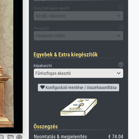
Üveg (hátlappal együtt)
Kérjük, válasszon
Paszpartu
Paszpartu nélkül
Egyebek & Extra kiegészítők
Képakasztó
Fűrészfogas akasztó
Konfiguráció mentése / összehasonlítása
Összegzés
Nyomtatás & megjelenítés
€ 74.04