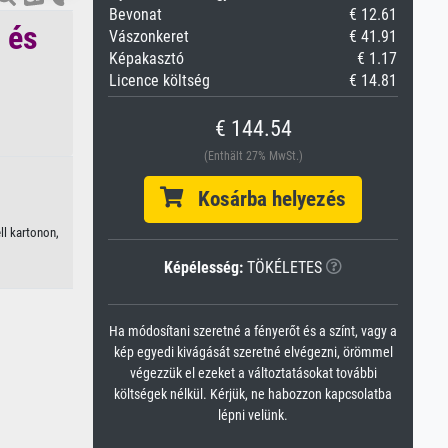
Bevonat
€ 12.61
 és
Vászonkeret
€ 41.91
Képakasztó
€ 1.17
Licence költség
€ 14.81
€ 144.54
(Enthält 27% MwSt.)
Kosárba helyezés
ll kartonon,
Képélesség:
TÖKÉLETES
Ha módosítani szeretné a fényerőt és a színt, vagy a
kép egyedi kivágását szeretné elvégezni, örömmel
végezzük el ezeket a változtatásokat további
költségek nélkül. Kérjük, ne habozzon kapcsolatba
lépni velünk.