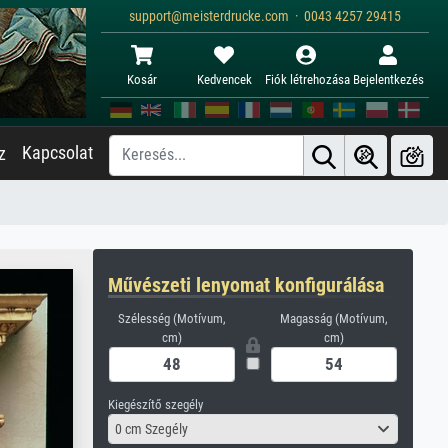
support@meisterdrucke.com · 0043 4257 29415
Kosár
Kedvencek
Fiók létrehozása
Bejelentkezés
Kapcsolat
z
Művészeti lenyomat konfigurálása
Szélesség (Motívum,
Magasság (Motívum,
cm)
cm)
Kiegészítő szegély
0 cm Szegély