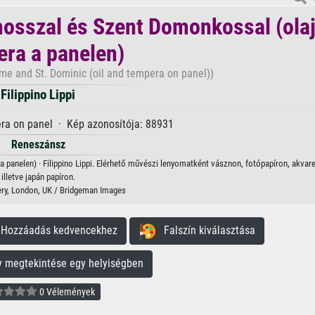
osszal és Szent Domonkossal (olaj
ra a panelen)
ome and St. Dominic (oil and tempera on panel))
Filippino Lippi
ra on panel · Kép azonosítója: 88931
Reneszánsz
anelen) · Filippino Lippi. Elérhető művészi lenyomatként vásznon, fotópapíron, akvare
illetve japán papíron.
ery, London, UK / Bridgeman Images
ozzáadás kedvencekhez
Falszín kiválasztása
megtekintése egy helyiségben
0 Vélemények