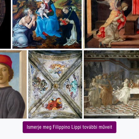
Ismerje meg Filippino Lippi további műveit