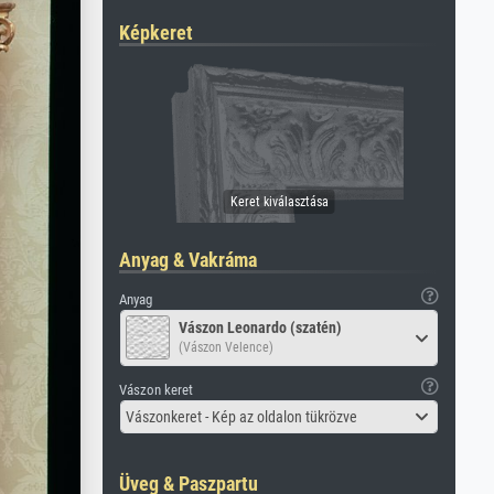
Képkeret
Anyag & Vakráma
Anyag
Vászon Leonardo (szatén)
(Vászon Velence)
Vászon keret
Vászonkeret - Kép az oldalon tükrözve
Üveg & Paszpartu