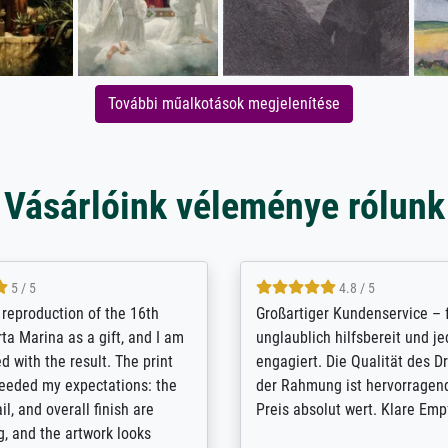
További műalkotások megjelenítése
Vásárlóink véleménye rólunk
5 / 5
5 / 5
t Meisterdrucke strives to
Outstanding quality and cus
lients demands, and provides
support. - the quality of the pr
ice on how to obtain the best
excellent and difficult to dist
 the prints requested by the
from the real thing; it will be
e company has a vast
for high-quality art prints fro
of prints to choose from, and
the quality of the framing is e