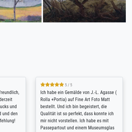
4.8 / 5
tomer
Qualité absolument irréprochable.
inting is
Extraordinaire diversité des thèmes
inguish
abordés et personnalisation des
 my go-to
demandes (recadrage, réajustement des
m now on -
couleurs). Relation clientèle parfaite.
xcellent -
Transport, réception sans aucun