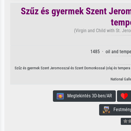
Szűz és gyermek Szent Jerom
tempe
(Virgin and Child with St. Jer
1485 · oil and tempe
Szűz és gyermek Szent Jeromosszal és Szent Domonkossal (olaj és tempera a p
National Gall
Megtekintés 3D-ben/AR
H
Festmény 