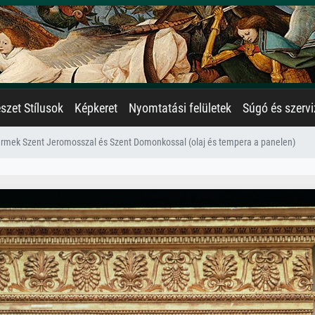
zet Stílusok
Képkeret
Nyomtatási felületek
Súgó és szervi
ermek Szent Jeromosszal és Szent Domonkossal (olaj és tempera a panelen)