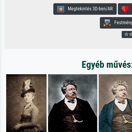
Megtekintés 3D-ben/AR
H
Festmény 
Egyéb művésze