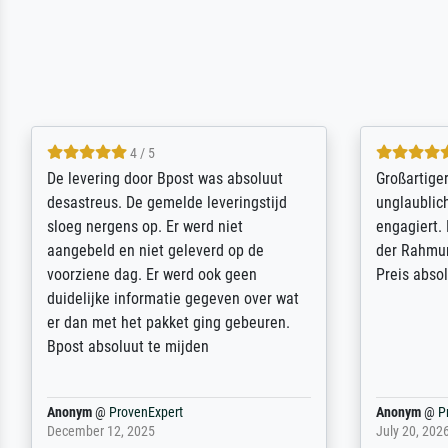
5 / 5
Sehr gute Qualität des Leinwanddrucks
Für ein Er
und des Rahmens! Unser Bild wurde
Feldpost m
sehr sorgfältig und sicher verpackt, so
Weltkrieg b
dass es unbeschadet bei uns ankam. Es
ausdrucksvo
wird nicht unser letzter Meisterdruck
Ihnen gefu
sein. Vielen Dank!
Fotopapier
am Telefon
stabiler Pa
zufrieden 
weiter. Viel
Reinhold,
@
ProvenExpert
Margot
@
Pr
April 22, 2026
February 20,