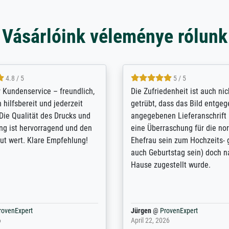
Vásárlóink véleménye rólunk
5 / 5
4.8 / 5
innerungsbuch mit der
Hervorragende Qualität. Man 
eines Großvaters aus dem 1.
vieles anpassen lassen, wie z
enötigte ich ein
Randentfernung, Farbe, Hellig
lles Bild. Das habe ich bei
Kontrast und Weiteres. Sehr 
nden. Bei der Auswahl der
Kontaktperson per Mail. Das B
-Qualität wurde ich sehr gut
Kunstdruck) wurde sehr gut ve
 beraten. Der Versand mit
sehr starke Papprolle mit Pla
ppe war perfekt. Ich bin sehr
und innen mit Papierknüllern 
und empfehle Sie gerne
Zwischenräumen gefüllt. Einzig
en ...
ovenExpert
Anonym
@
ProvenExpert
 2026
August 12, 2025