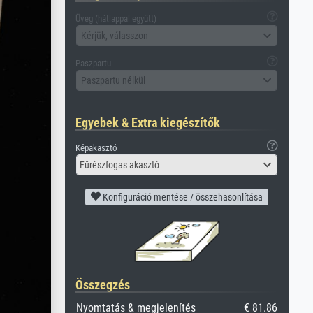
Üveg (hátlappal együtt)
Kérjük, válasszon
Paszpartu
Paszpartu nélkül
Egyebek & Extra kiegészítők
Képakasztó
Fűrészfogas akasztó
Konfiguráció mentése / összehasonlítása
Összegzés
Nyomtatás & megjelenítés
€ 81.86