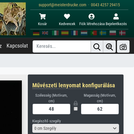
support@meisterdrucke.com · 0043 4257 29415
Kosár
Kedvencek
Fiók létrehozása
Bejelentkezés
Kapcsolat
z
Művészeti lenyomat konfigurálása
Szélesség (Motívum,
Magasság (Motívum,
cm)
cm)
Kiegészítő szegély
0 cm Szegély