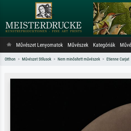
Művészet Lenyomatok
Művészek
Kategóriák
Művés
Otthon
Művészet Stílusok
Nem minősített művészek
Etienne Carjat