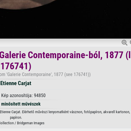
Galerie Contemporaine-ból, 1877 (
176741)
rom 'Galerie Contemporaine', 1877 (see 176741))
Etienne Carjat
 Kép azonosítója: 94850
minősített művészek
Etienne Carjat. Elérhető művészi lenyomatként vásznon, fotópapíron, akvarell kartonon, i
papíron.
Collection / Bridgeman Images