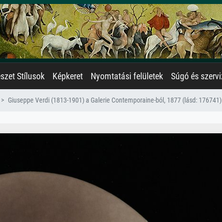
zet Stílusok
Képkeret
Nyomtatási felületek
Súgó és szervi
Giuseppe Verdi (1813-1901) a Galerie Contemporaine-ból, 1877 (lásd: 176741)