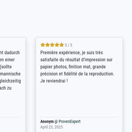
4.8 / 5
kann sich
Qualité absolument irréprochable.
.B.:
Extraordinaire diversité des thèmes
keit,
abordés et personnalisation des
freundliche
demandes (recadrage, réajustement des
ild (ein
couleurs). Relation clientèle parfaite.
rpackt -
Transport, réception sans aucun
stikdeckeln
problème. Merci à toute l'équipe ! Hervé
in den
 der P...
Anonym
@
ProvenExpert
March 31, 2025