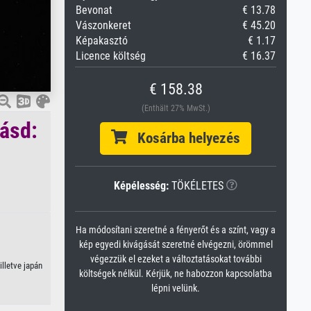
Bevonat
€ 13.78
Vászonkeret
€ 45.20
Képakasztó
€ 1.17
Licence költség
€ 16.37
€ 158.38
(Enthält 27% MwSt.)
lásd:
Kosárba helyezés
Képélesség:
TÖKÉLETES
Ha módosítani szeretné a fényerőt és a színt, vagy a
kép egyedi kivágását szeretné elvégezni, örömmel
végezzük el ezeket a változtatásokat további
lletve japán
költségek nélkül. Kérjük, ne habozzon kapcsolatba
lépni velünk.