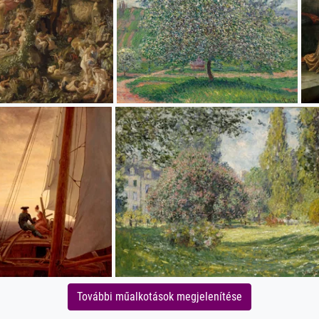
További műalkotások megjelenítése