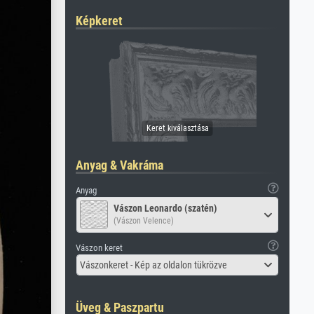
Képkeret
Anyag & Vakráma
Anyag
Vászon Leonardo (szatén)
(Vászon Velence)
Vászon keret
Vászonkeret - Kép az oldalon tükrözve
Üveg & Paszpartu