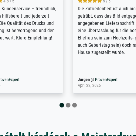
5 / 5
4.8 / 5
innerungsbuch mit der
Hervorragende Qualität. Man 
eines Großvaters aus dem 1.
vieles anpassen lassen, wie z
enötigte ich ein
Randentfernung, Farbe, Hellig
lles Bild. Das habe ich bei
Kontrast und Weiteres. Sehr 
nden. Bei der Auswahl der
Kontaktperson per Mail. Das B
-Qualität wurde ich sehr gut
Kunstdruck) wurde sehr gut ve
 beraten. Der Versand mit
sehr starke Papprolle mit Pla
ppe war perfekt. Ich bin sehr
und innen mit Papierknüllern 
und empfehle Sie gerne
Zwischenräumen gefüllt. Einzig
en ...
ovenExpert
Anonym
@
ProvenExpert
 2026
August 12, 2025