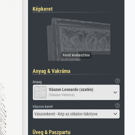
Képkeret
Anyag & Vakráma
Anyag
Vászon Leonardo (szatén)
(Vászon Velence)
Vászon keret
Vászonkeret - Kép az oldalon tükrözve
Üveg & Paszpartu