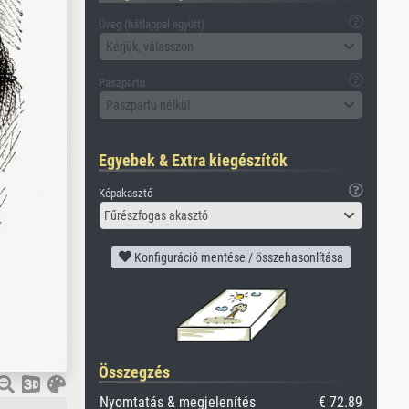
Üveg (hátlappal együtt)
Kérjük, válasszon
Paszpartu
Paszpartu nélkül
Egyebek & Extra kiegészítők
Képakasztó
Fűrészfogas akasztó
Konfiguráció mentése / összehasonlítása
Összegzés
Nyomtatás & megjelenítés
€ 72.89