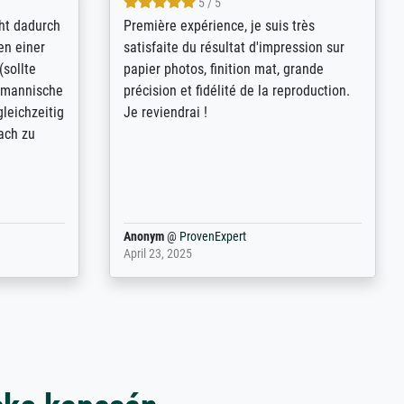
4.8 / 5
kann sich
Qualité absolument irréprochable.
.B.:
Extraordinaire diversité des thèmes
keit,
abordés et personnalisation des
freundliche
demandes (recadrage, réajustement des
ild (ein
couleurs). Relation clientèle parfaite.
rpackt -
Transport, réception sans aucun
stikdeckeln
problème. Merci à toute l'équipe ! Hervé
in den
 der P...
Anonym
@
ProvenExpert
March 31, 2025