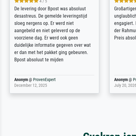
5 / 5
Sehr gute Qualität des Leinwanddrucks
Für ein Er
und des Rahmens! Unser Bild wurde
Feldpost m
sehr sorgfältig und sicher verpackt, so
Weltkrieg b
dass es unbeschadet bei uns ankam. Es
ausdrucksvo
wird nicht unser letzter Meisterdruck
Ihnen gefu
sein. Vielen Dank!
Fotopapier
am Telefon
stabiler Pa
zufrieden 
weiter. Viel
Reinhold,
@
ProvenExpert
Margot
@
Pr
April 22, 2026
February 20,