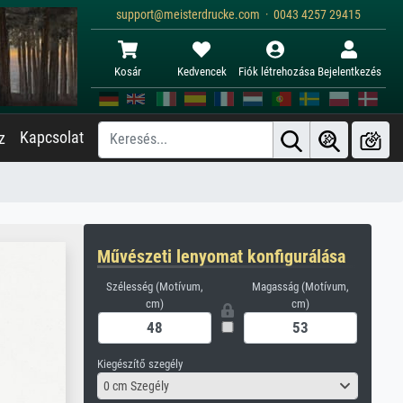
support@meisterdrucke.com · 0043 4257 29415
Kosár
Kedvencek
Fiók létrehozása
Bejelentkezés
Kapcsolat
z
Művészeti lenyomat konfigurálása
Szélesség (Motívum,
Magasság (Motívum,
cm)
cm)
Kiegészítő szegély
0 cm Szegély