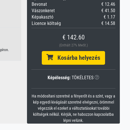
Bevonat
€ 12.46
Vászonkeret
€ 41.50
Képakasztó
€ 1.17
Licence költség
€ 14.58
€ 142.60
(Enthält 27% MwSt.)
píron.
Kosárba helyezés
Képélesség:
TÖKÉLETES
Ha módosítani szeretné a fényerőt és a színt, vagy a
kép egyedi kivágását szeretné elvégezni, örömmel
végezzük el ezeket a változtatásokat további
költségek nélkül. Kérjük, ne habozzon kapcsolatba
lépni velünk.