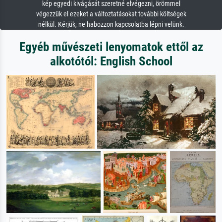
kép egyedi kivágását szeretné elvégezni, örömmel
végezzük el ezeket a változtatásokat további költségek
nélkül. Kérjük, ne habozzon kapcsolatba lépni velünk.
Egyéb művészeti lenyomatok ettől az
alkotótól: English School