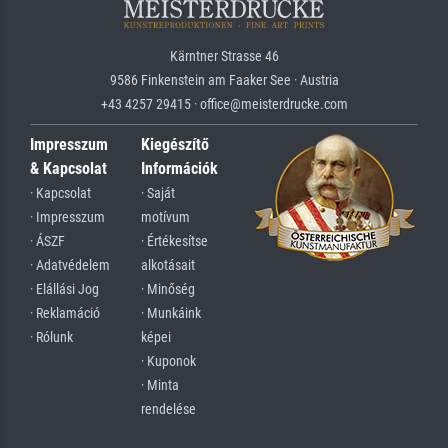
Kärntner Strasse 46
9586 Finkenstein am Faaker See · Austria
+43 4257 29415 · office@meisterdrucke.com
Impresszum
Kiegészítő
& Kapcsolat
Információk
· Kapcsolat
· Saját
· Impresszum
motívum
· ÁSZF
· Értékesítse
· Adatvédelem
alkotásait
· Elállási Jog
· Minőség
· Reklamáció
· Munkáink
· Rólunk
képei
· Kuponok
· Minta
rendelése