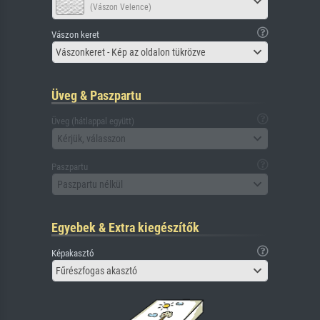
(Vászon Velence)
Vászon keret
Vászonkeret - Kép az oldalon tükrözve
Üveg & Paszpartu
Üveg (hátlappal együtt)
Kérjük, válasszon
Paszpartu
Paszpartu nélkül
Egyebek & Extra kiegészítők
Képakasztó
Fűrészfogas akasztó