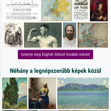
Ismerje meg English School további műveit
Néhány a legnépszerűbb képek közül