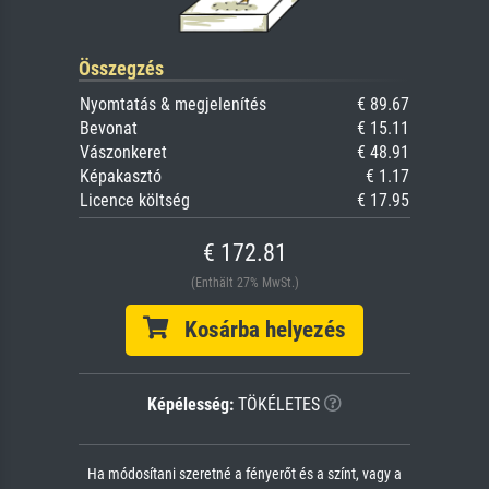
Összegzés
Nyomtatás & megjelenítés
€ 89.67
Bevonat
€ 15.11
Vászonkeret
€ 48.91
Képakasztó
€ 1.17
Licence költség
€ 17.95
€ 172.81
(Enthält 27% MwSt.)
Kosárba helyezés
Képélesség:
TÖKÉLETES
Ha módosítani szeretné a fényerőt és a színt, vagy a