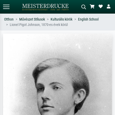
Otthon
Művészet Stílusok
Kulturális körök
English School
Lionel Pigot Johnson, 1870-es évek körül
Alap keresés
MI-képkereső
Keressen művész, műcím vagy stílus
Írja le a jelenetet – pl. zöld rét, sok
szerint – pl. Monet, Csillagos éj,
piros absztrakt, sötét olajkép, álló akt
impresszionizmus, Hokusai-hullám,
egy fa mellett.
akt.