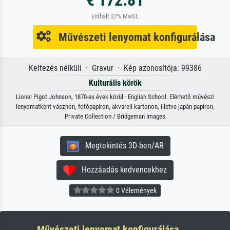
€ 172.81
Enthält 27% MwSt.
Művészeti lenyomat konfigurálása
Keltezés nélküli · Gravur · Kép azonosítója: 99386
Kulturális körök
Lionel Pigot Johnson, 1870-es évek körül · English School. Elérhető művészi
lenyomatként vásznon, fotópapíron, akvarell kartonon, illetve japán papíron.
Private Collection / Bridgeman Images
Megtekintés 3D-ben/AR
Hozzáadás kedvencekhez
0 Vélemények
Művészeti lenyomat konfigurálása