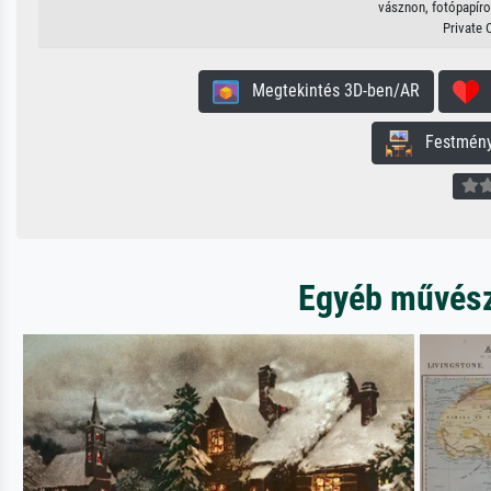
vásznon, fotópapíron
Private 
Megtekintés 3D-ben/AR
H
Festmény 
Egyéb művésze