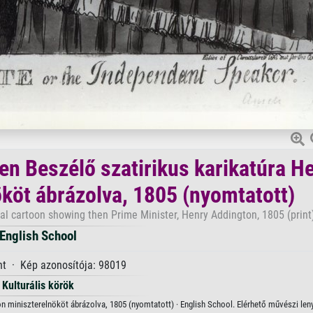
en Beszélő szatirikus karikatúra H
köt ábrázolva, 1805 (nyomtatott)
cal cartoon showing then Prime Minister, Henry Addington, 1805 (print
English School
nt · Kép azonosítója: 98019
Kulturális körök
on miniszterelnököt ábrázolva, 1805 (nyomtatott) · English School. Elérhető művészi le