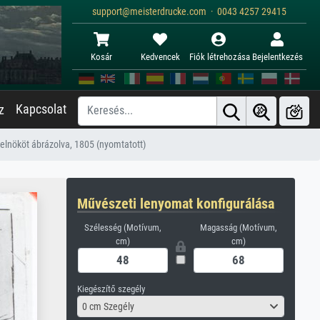
support@meisterdrucke.com · 0043 4257 29415
Kosár
Kedvencek
Fiók létrehozása
Bejelentkezés
Kapcsolat
z
relnököt ábrázolva, 1805 (nyomtatott)
Művészeti lenyomat konfigurálása
Szélesség (Motívum,
Magasság (Motívum,
cm)
cm)
Kiegészítő szegély
0 cm Szegély