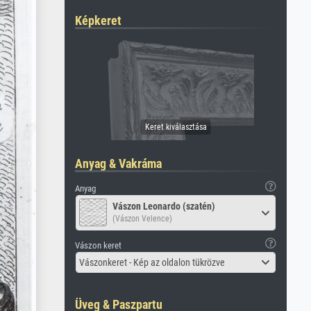
Képkeret
Anyag & Vakráma
Anyag
Vászon Leonardo (szatén)
(Vászon Velence)
Vászon keret
Vászonkeret - Kép az oldalon tükrözve
Üveg & Paszpartu