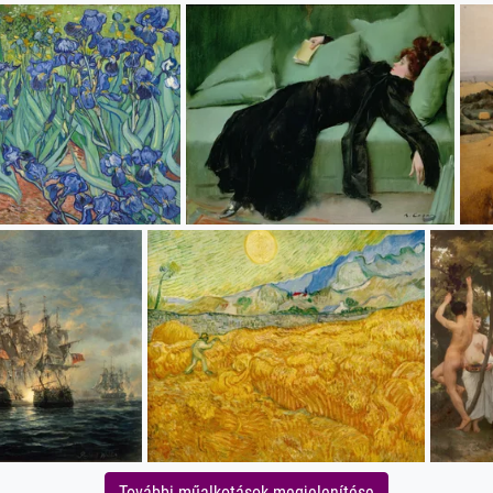
További műalkotások megjelenítése