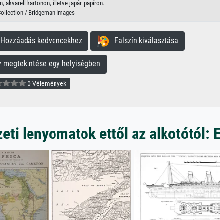
, akvarell kartonon, illetve japán papíron.
Collection / Bridgeman Images
ozzáadás kedvencekhez
Falszín kiválasztása
megtekintése egy helyiségben
0 Vélemények
ti lenyomatok ettől az alkotótól: 