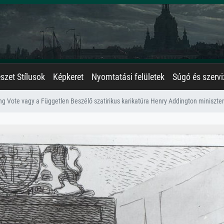
zet Stílusok
Képkeret
Nyomtatási felületek
Súgó és szervi
ng Vote vagy a Független Beszélő szatirikus karikatúra Henry Addington miniszte