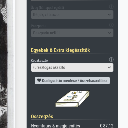
Üveg (hátlappal együtt)
Kérjük, válasszon
Paszpartu
Paszpartu nélkül
Egyebek & Extra kiegészítők
Képakasztó
Fűrészfogas akasztó
Konfiguráció mentése / összehasonlítása
Összegzés
Nyomtatás & megjelenítés
€ 87.12