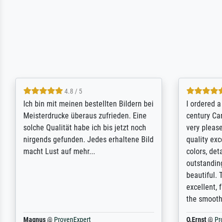
5 / 5
Rundum positive Erfahrung. Die
The team a
Ausführung des Auftrags hat eine Weile
meet its c
gedauert, die angekündigte Lieferzeit
expert adv
wurde aber letztlich sogar etwas
results for
unterschritten. Die Qualität des Papiers
client. Th
und des Drucks (Farben, Details usw.) ist
repertoire 
nicht nur gut, sondern hervorragend.
will provid
Selbst ein Druck ist damit ein Kunstwerk
regards to 
im eigenen Sinne. Definitiv den Pre...
repertoire
Dr.
@
ProvenExpert
Anonym
@
P