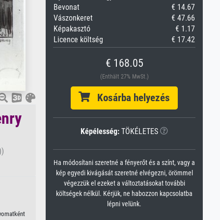
Bevonat
€ 14.67
Vászonkeret
€ 47.66
Képakasztó
€ 1.17
Licence költség
€ 17.42
€ 168.05
(Enthält 27% MwSt.)
Kosárba helyezés
enry
Képélesség:
TÖKÉLETES
))
Ha módosítani szeretné a fényerőt és a színt, vagy a
kép egyedi kivágását szeretné elvégezni, örömmel
végezzük el ezeket a változtatásokat további
költségek nélkül. Kérjük, ne habozzon kapcsolatba
lépni velünk.
nyomatként