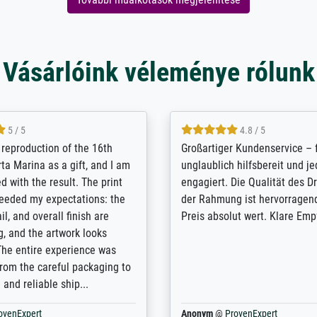
Vásárlóink véleménye rólunk
5 / 5
5 / 5
t Meisterdrucke strives to
Outstanding quality and cus
lients demands, and provides
support. - the quality of the pr
ice on how to obtain the best
excellent and difficult to dist
 the prints requested by the
from the real thing; it will be
e company has a vast
for high-quality art prints fro
of prints to choose from, and
the quality of the framing is e
e excellent service also with
the customisation options for
prints which are not in that
are broad - the customer sup
. Highly recommended!
colleagues are truly super...
rovenExpert
Anonym
@
ProvenExpert