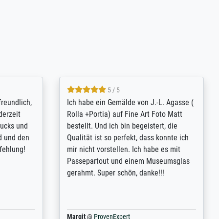
4.8 / 5
tomer
Qualité absolument irréprochable.
inting is
Extraordinaire diversité des thèmes
inguish
abordés et personnalisation des
 my go-to
demandes (recadrage, réajustement des
m now on -
couleurs). Relation clientèle parfaite.
xcellent -
Transport, réception sans aucun
 the work
problème. Merci à toute l'équipe ! Hervé
port
Anonym
@
ProvenExpert