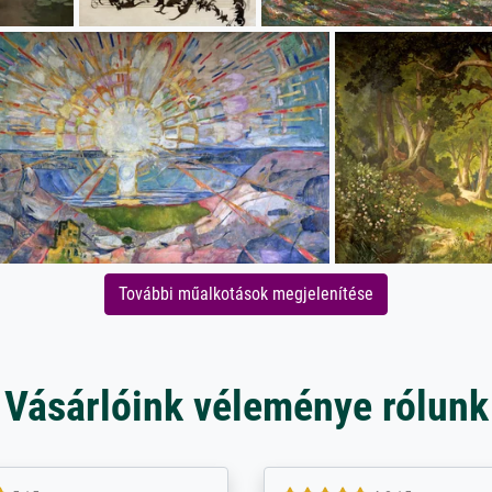
További műalkotások megjelenítése
Vásárlóink véleménye rólunk