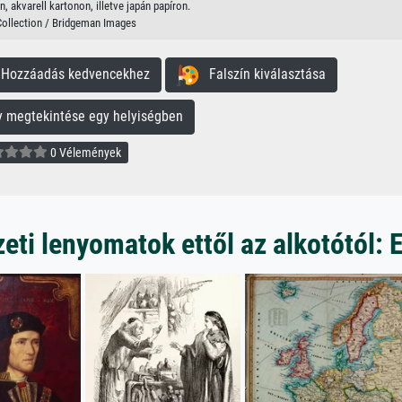
, akvarell kartonon, illetve japán papíron.
Collection / Bridgeman Images
ozzáadás kedvencekhez
Falszín kiválasztása
megtekintése egy helyiségben
0 Vélemények
ti lenyomatok ettől az alkotótól: 