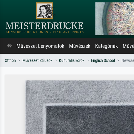
Művészet Lenyomatok
Művészek
Kategóriák
Művés
Otthon
Művészet Stílusok
Kulturális körök
English School
Newcast