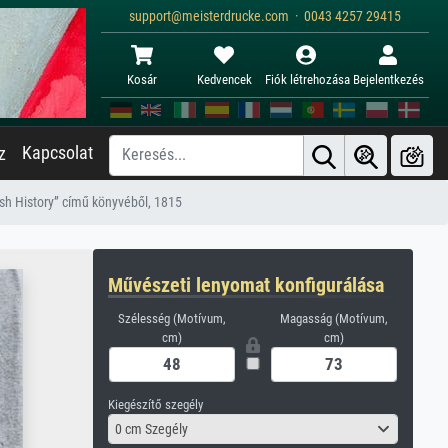
support@meisterdrucke.com · 0043 4257 29415
Kosár
Kedvencek
Fiók létrehozása
Bejelentkezés
Kapcsolat
z
tish History” című könyvéből, 1815
Művészeti lenyomat konfigurálása
Szélesség (Motívum,
Magasság (Motívum,
cm)
cm)
Kiegészítő szegély
0 cm Szegély