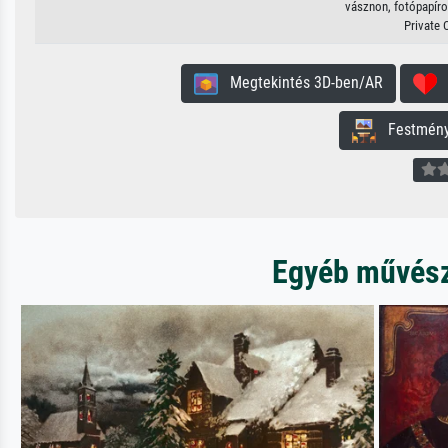
vásznon, fotópapíron
Private 
Megtekintés 3D-ben/AR
H
Festmény 
Egyéb művésze