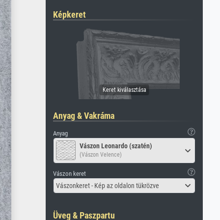
Képkeret
Anyag & Vakráma
Anyag
Vászon Leonardo (szatén)
(Vászon Velence)
Vászon keret
Vászonkeret - Kép az oldalon tükrözve
Üveg & Paszpartu