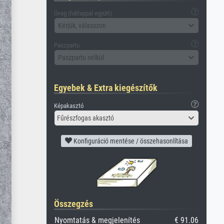
Üveg (hátlappal együtt)
Kérjük, válasszon
Paszpartu
Paszpartu nélkül
Egyebek & Extra kiegészítők
Képakasztó
Fűrészfogas akasztó
Konfiguráció mentése / összehasonlítása
Összegzés
Nyomtatás & megjelenítés
€ 91.06