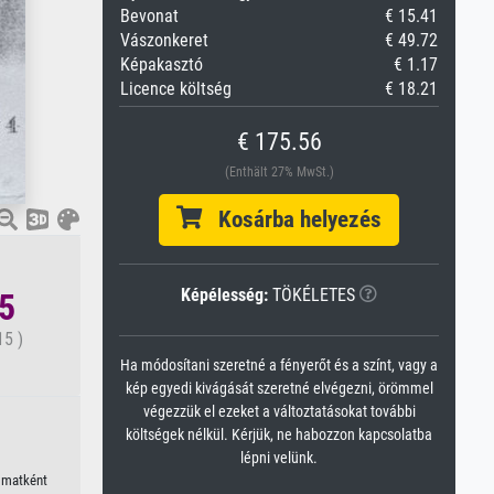
Bevonat
€ 15.41
Vászonkeret
€ 49.72
Képakasztó
€ 1.17
Licence költség
€ 18.21
€ 175.56
(Enthält 27% MwSt.)
Kosárba helyezés
Képélesség:
TÖKÉLETES
15
15 )
Ha módosítani szeretné a fényerőt és a színt, vagy a
kép egyedi kivágását szeretné elvégezni, örömmel
végezzük el ezeket a változtatásokat további
költségek nélkül. Kérjük, ne habozzon kapcsolatba
lépni velünk.
yomatként