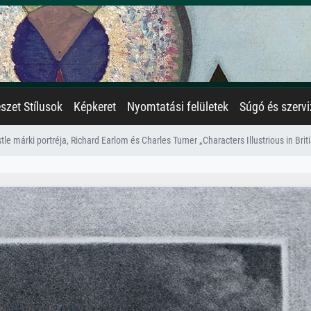
zet Stílusok
Képkeret
Nyomtatási felületek
Súgó és szervi
le márki portréja, Richard Earlom és Charles Turner „Characters Illustrious in Bri