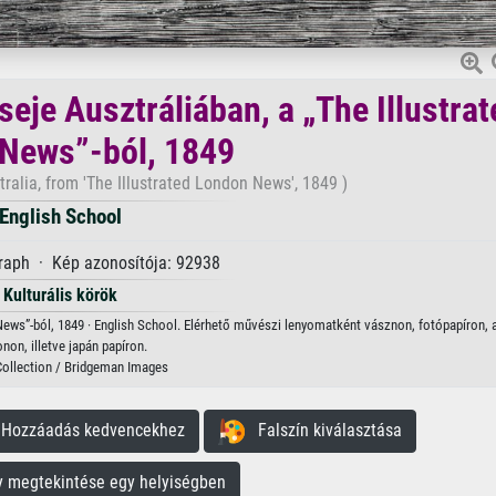
eje Ausztráliában, a „The Illustrat
News”-ból, 1849
ustralia, from 'The Illustrated London News', 1849 )
English School
raph · Kép azonosítója: 92938
Kulturális körök
News”-ból, 1849 · English School. Elérhető művészi lenyomatként vásznon, fotópapíron, a
onon, illetve japán papíron.
Collection / Bridgeman Images
ozzáadás kedvencekhez
Falszín kiválasztása
megtekintése egy helyiségben