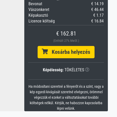
Bevonat
€ 14.19
Vászonkeret
€ 46.44
Képakasztó
€ 1.17
Licence költség
€ 16.84
€ 162.81
(Enthält 27% MwSt.)
Kosárba helyezés
Képélesség:
TÖKÉLETES
Ha módosítani szeretné a fényerőt és a színt, vagy a
kép egyedi kivágását szeretné elvégezni, örömmel
végezzük el ezeket a változtatásokat további
költségek nélkül. Kérjük, ne habozzon kapcsolatba
lépni velünk.