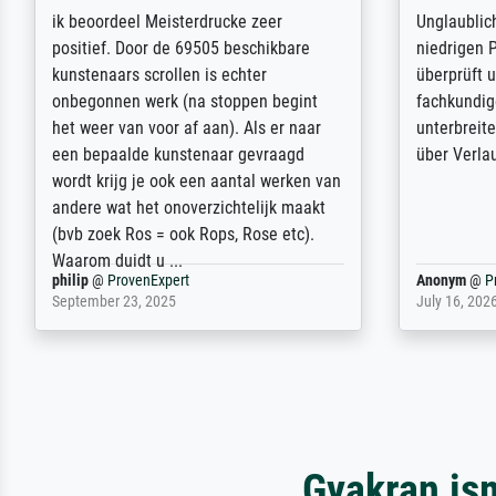
Die Zufriedenheit ist auch nicht dadurch
Excellent 
getrübt, dass das Bild entgegen einer
selection,
angegebenen Lieferanschrift (sollte
were easy, 
eine Überraschung für die normannische
the item it
Ehefrau sein zum Hochzeits- gleichzeitig
am based i
auch Geburtstag sein) doch nach zu
searching f
Hause zugestellt wurde.
impressed 
quality.
Jürgen
@
ProvenExpert
SJL
@
Prove
April 22, 2026
December 2,
Gyakran is