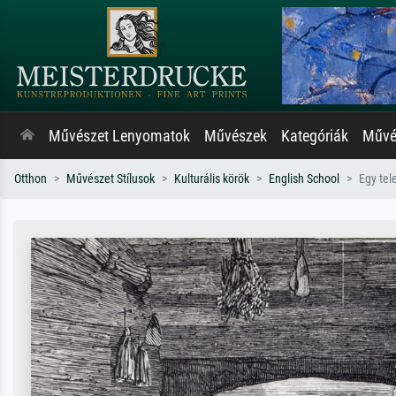
Művészet Lenyomatok
Művészek
Kategóriák
Művés
Otthon
Művészet Stílusok
Kulturális körök
English School
Egy tel