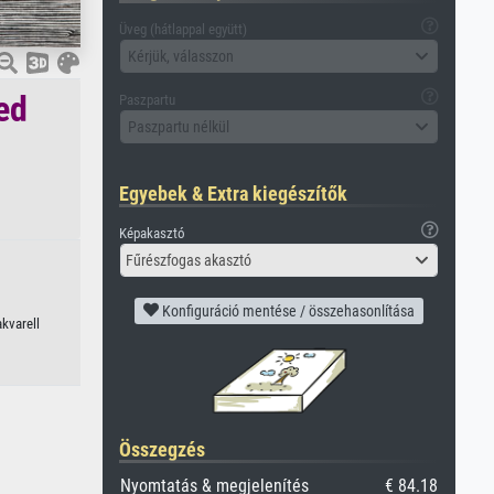
Üveg (hátlappal együtt)
Kérjük, válasszon
ed
Paszpartu
Paszpartu nélkül
Egyebek & Extra kiegészítők
Képakasztó
Fűrészfogas akasztó
Konfiguráció mentése / összehasonlítása
kvarell
Összegzés
Nyomtatás & megjelenítés
€ 84.18