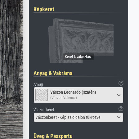
Képkeret
Anyag & Vakráma
Anyag
Vászon Leonardo (szatén)
(Vászon Velence)
Vászon keret
Vászonkeret - Kép az oldalon tükrözve
Üveg & Paszpartu