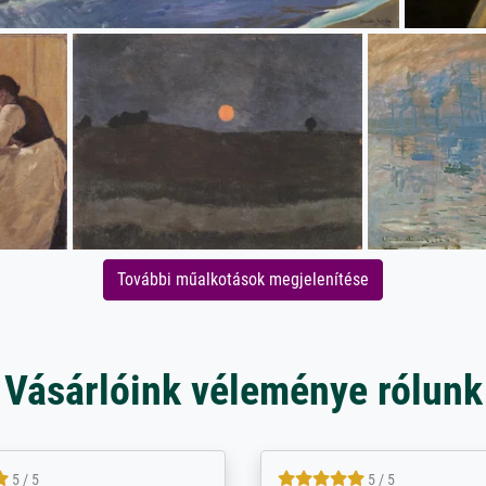
További műalkotások megjelenítése
Vásárlóink véleménye rólunk
5 / 5
5 / 5