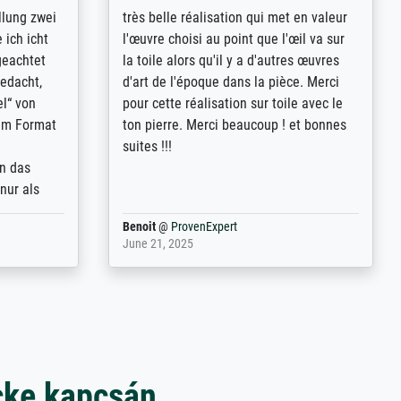
rives to
eine große Auswahl an Bildern und
d provides
deren Reproduktionsmöglichkeiten;
n the best
wurde sehr gut durch die einzelnen
ed by the
Bestellkriterien geführt, verständliche
st
Erklärungen, z.B. mit Bilddarstellungen,
 from, and
werde auf jeden Fall meine guten
 also with
Erfahrungen weitergeben.
t in that
ded!
Anonym
@
ProvenExpert
May 13, 2026
cke kapcsán