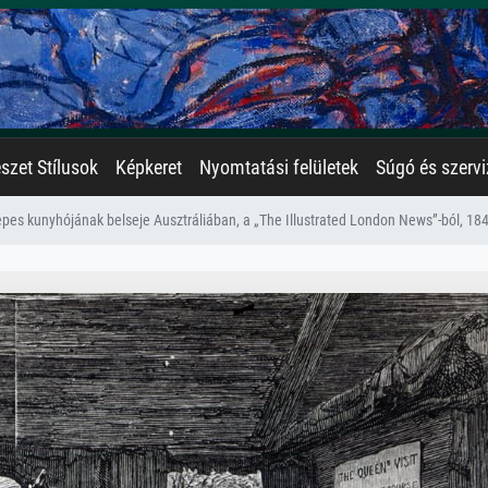
zet Stílusok
Képkeret
Nyomtatási felületek
Súgó és szervi
epes kunyhójának belseje Ausztráliában, a „The Illustrated London News”-ból, 18