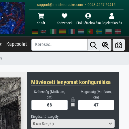
support@meisterdrucke.com · 0043 4257 29415
Kosár
Kedvencek
Fiók létrehozása
Bejelentkezés
Kapcsolat
z
49
Művészeti lenyomat konfigurálása
Szélesség (Motívum,
Magasság (Motívum,
cm)
cm)
Kiegészítő szegély
0 cm Szegély