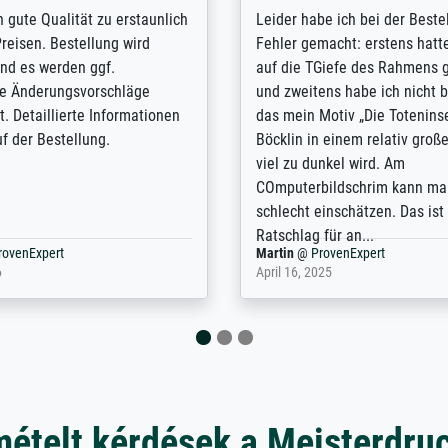
/ Highly recommended. The
The team at Meisterdrucke st
 ordering and payment process
meet its clients demands, an
shipping was efficient and
expert advice on how to obtai
self exceeds expectations. I
results for the prints request
n the UK and found the site
client. The company has a va
or a specific print - I am very
repertoire of prints to choose
with the service and the
will provide excellent service
regards to prints which are no
repertoire. Highly recommen
nExpert
Anonym
@
ProvenExpert
 2025
April 22, 2026
mételt kérdések a Meisterdru