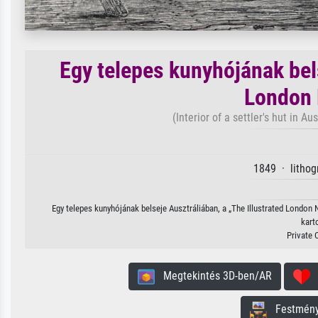
Egy telepes kunyhójának bels
London 
(Interior of a settler's hut in A
1849 · lithog
Egy telepes kunyhójának belseje Ausztráliában, a „The Illustrated London 
kart
Private 
Megtekintés 3D-ben/AR
H
Festmény 