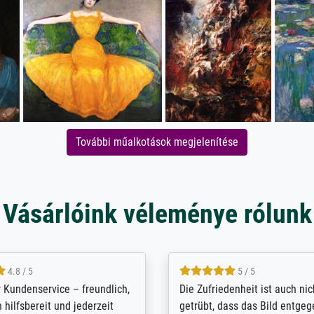
További műalkotások megjelenítése
Vásárlóink véleménye rólunk
5 / 5
4.8 / 5
innerungsbuch mit der
Hervorragende Qualität. Man 
eines Großvaters aus dem 1.
vieles anpassen lassen, wie z