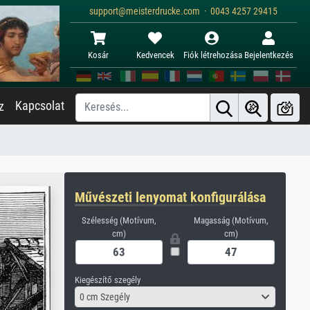
support@meisterdrucke.com · 0043 4257 29415
Kosár
Kedvencek
Fiók létrehozása
Bejelentkezés
Kapcsolat
z
Művészeti lenyomat konfigurálása
Szélesség (Motívum,
Magasság (Motívum,
cm)
cm)
Kiegészítő szegély
0 cm Szegély