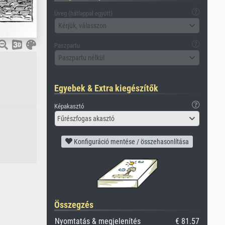
Üveg (hátlappal együtt)
Kérjük, válasszon
Paszpartu
Paszpartu nélkül
Egyebek & Extra kiegészítők
Képakasztó
Fűrészfogas akasztó
Konfiguráció mentése / összehasonlítása
Összegzés
Nyomtatás & megjelenítés
€ 81.57