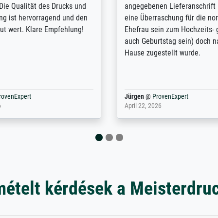
enötigte ich ein
Randentfernung, Farbe, Hellig
lles Bild. Das habe ich bei
Kontrast und Weiteres. Sehr 
nden. Bei der Auswahl der
Kontaktperson per Mail. Das B
-Qualität wurde ich sehr gut
Kunstdruck) wurde sehr gut ve
 beraten. Der Versand mit
sehr starke Papprolle mit Pla
ppe war perfekt. Ich bin sehr
und innen mit Papierknüllern 
und empfehle Sie gerne
Zwischenräumen gefüllt. Einzig
en ...
ovenExpert
Anonym
@
ProvenExpert
 2026
August 12, 2025
mételt kérdések a Meisterdru