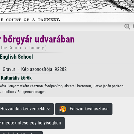
 bőrgyár udvarában
n the Court of a Tannery )
English School
 · Gravur · Kép azonosítója: 92282
Kulturális körök
észi lenyomatként vásznon, fotópapíron, akvarell kartonon, illetve japán papíron.
Collection / Bridgeman Images
ozzáadás kedvencekhez
Falszín kiválasztása
megtekintése egy helyiségben