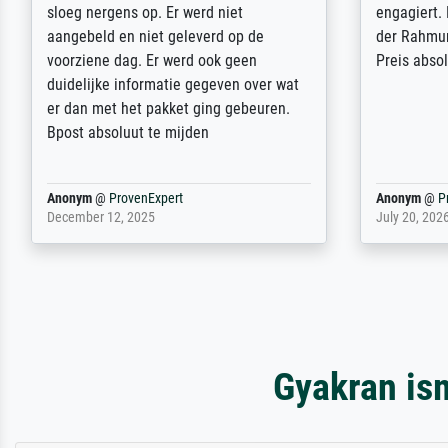
sehr sorgfältig und sicher verpackt, so
Weltkrieg b
dass es unbeschadet bei uns ankam. Es
ausdrucksvo
wird nicht unser letzter Meisterdruck
Ihnen gefu
sein. Vielen Dank!
Fotopapier
am Telefon
stabiler Pa
zufrieden 
weiter. Viel
Reinhold,
@
ProvenExpert
Margot
@
Pr
April 22, 2026
February 20,
Gyakran is