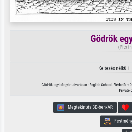
Gödrök egy
(Pits i
Keltezés nélküli
Gödrök egy bőrgyár udvarában · English School. Elérhető műv
Private 
Megtekintés 3D-ben/AR
H
Festmény 