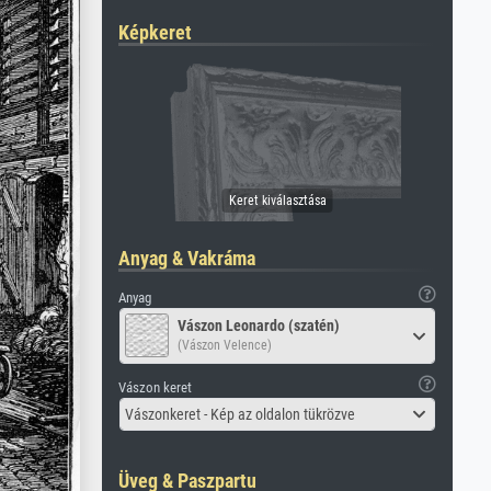
Képkeret
Anyag & Vakráma
Anyag
Vászon Leonardo (szatén)
(Vászon Velence)
Vászon keret
Vászonkeret - Kép az oldalon tükrözve
Üveg & Paszpartu