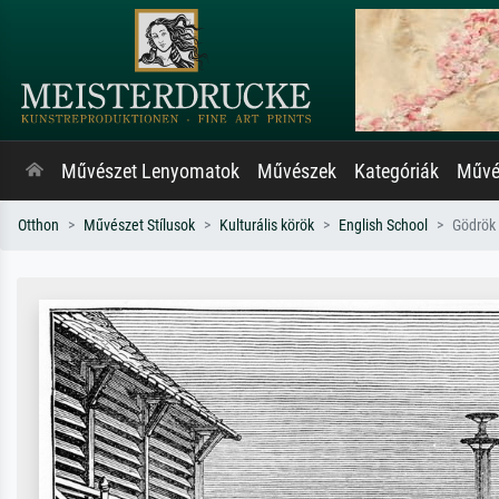
Művészet Lenyomatok
Művészek
Kategóriák
Művés
Otthon
Művészet Stílusok
Kulturális körök
English School
Gödrök