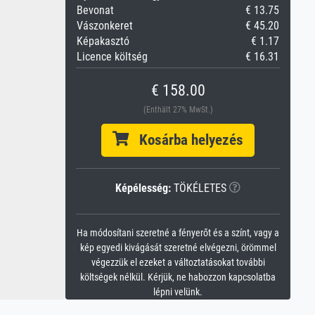
Bevonat
€ 13.75
Vászonkeret
€ 45.20
Képakasztó
€ 1.17
Licence költség
€ 16.31
€ 158.00
(Enthält 27% MwSt.)
Kosárba helyezés
Képélesség:
TÖKÉLETES
Ha módosítani szeretné a fényerőt és a színt, vagy a
kép egyedi kivágását szeretné elvégezni, örömmel
végezzük el ezeket a változtatásokat további
költségek nélkül. Kérjük, ne habozzon kapcsolatba
lépni velünk.