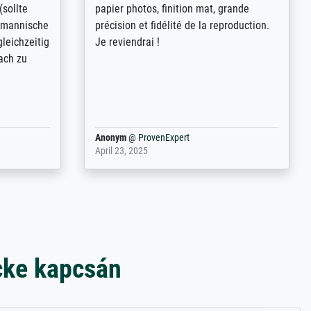
keit,
abordés et personnalisation des
freundliche
demandes (recadrage, réajustement des
ild (ein
couleurs). Relation clientèle parfaite.
rpackt -
Transport, réception sans aucun
stikdeckeln
problème. Merci à toute l'équipe ! Hervé
in den
 der P...
Anonym
@
ProvenExpert
March 31, 2025
cke kapcsán