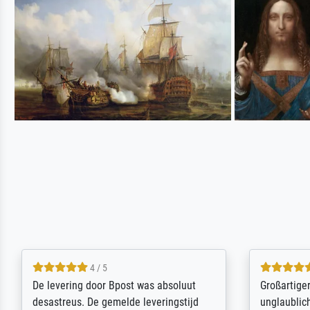
5 / 5
Sehr gute Qualität des Leinwanddrucks
Für ein Er
und des Rahmens! Unser Bild wurde
Feldpost m