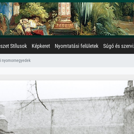
zet Stílusok
Képkeret
Nyomtatási felületek
Súgó és szervi
i nyomornegyedek