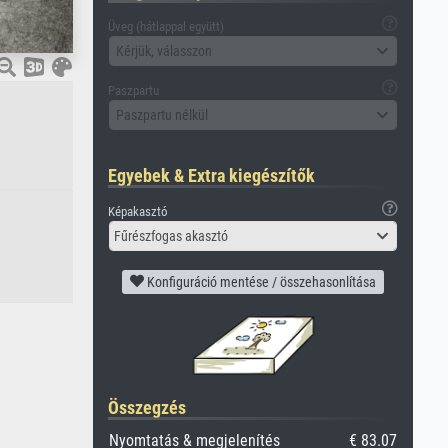
Üveg (hátlappal együtt)
Kérjük, válasszon
Paszpartu
Paszpartu nélkül
Egyebek & Extra kiegészítők
Képakasztó
Fűrészfogas akasztó
Konfiguráció mentése / összehasonlítása
Összegzés
Nyomtatás & megjelenítés
€ 83.07