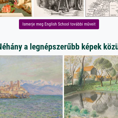
Ismerje meg English School további műveit
Néhány a legnépszerűbb képek közü