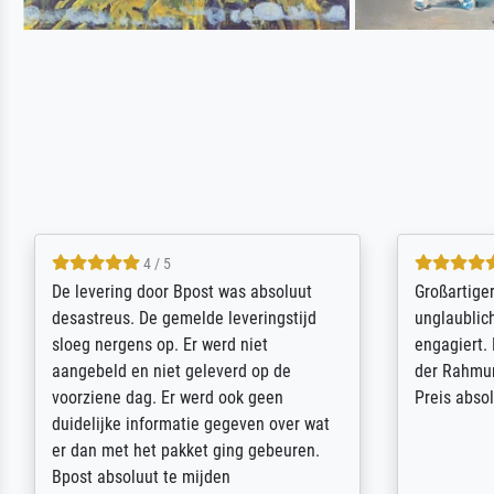
5 / 5
Sehr gute Qualität des Leinwanddrucks
Für ein Er
und des Rahmens! Unser Bild wurde
Feldpost m
sehr sorgfältig und sicher verpackt, so
Weltkrieg b
dass es unbeschadet bei uns ankam. Es
ausdrucksvo
wird nicht unser letzter Meisterdruck
Ihnen gefu
sein. Vielen Dank!
Fotopapier
am Telefon
stabiler Pa