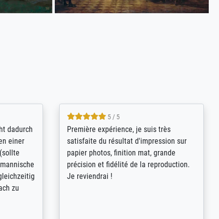
4.8 / 5
kann sich
Qualité absolument irréprochable.
.B.:
Extraordinaire diversité des thèmes
keit,
abordés et personnalisation des
freundliche
demandes (recadrage, réajustement des
ild (ein
couleurs). Relation clientèle parfaite.
rpackt -
Transport, réception sans aucun
stikdeckeln
problème. Merci à toute l'équipe ! Hervé
in den