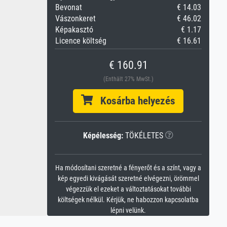
Bevonat
€ 14.03
Vászonkeret
€ 46.02
Képakasztó
€ 1.17
Licence költség
€ 16.61
€ 160.91
(Enthält 27% MwSt.)
Kosárba helyezés
Képélesség:
TÖKÉLETES
Ha módosítani szeretné a fényerőt és a színt, vagy a
kép egyedi kivágását szeretné elvégezni, örömmel
végezzük el ezeket a változtatásokat további
költségek nélkül. Kérjük, ne habozzon kapcsolatba
lépni velünk.