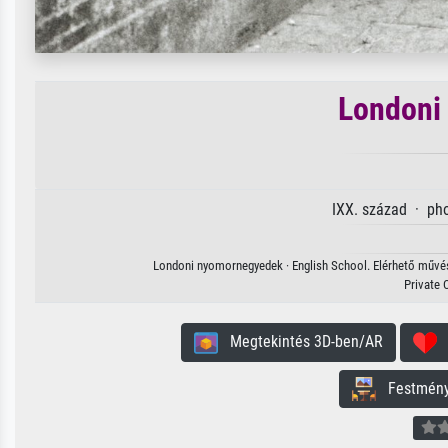
Londoni
IXX. század · ph
Londoni nyomornegyedek · English School. Elérhető művész
Private 
Megtekintés 3D-ben/AR
H
Festmény 