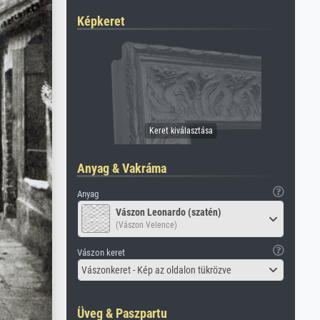
Képkeret
Anyag & Vakráma
Anyag
Vászon Leonardo (szatén)
(Vászon Velence)
Vászon keret
Vászonkeret - Kép az oldalon tükrözve
Üveg & Paszpartu