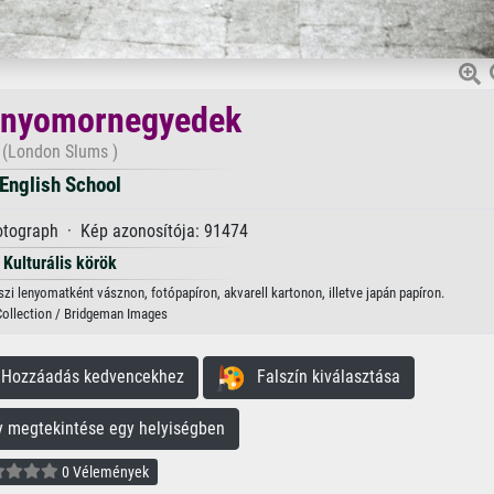
 nyomornegyedek
(London Slums )
English School
otograph · Kép azonosítója: 91474
Kulturális körök
i lenyomatként vásznon, fotópapíron, akvarell kartonon, illetve japán papíron.
Collection / Bridgeman Images
ozzáadás kedvencekhez
Falszín kiválasztása
megtekintése egy helyiségben
0 Vélemények