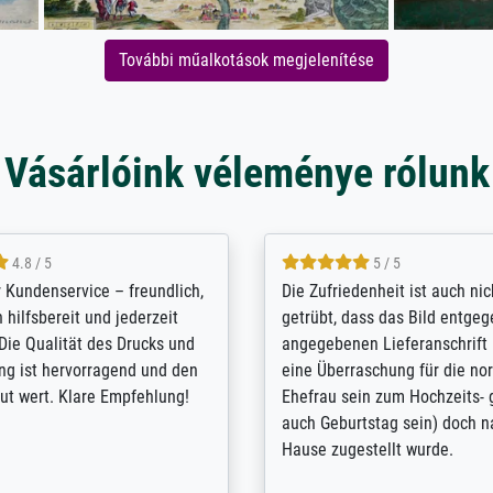
További műalkotások megjelenítése
Vásárlóink véleménye rólunk
5 / 5
4.8 / 5
innerungsbuch mit der
Hervorragende Qualität. Man 
eines Großvaters aus dem 1.
vieles anpassen lassen, wie z
enötigte ich ein
Randentfernung, Farbe, Hellig
lles Bild. Das habe ich bei
Kontrast und Weiteres. Sehr 
nden. Bei der Auswahl der
Kontaktperson per Mail. Das B
-Qualität wurde ich sehr gut
Kunstdruck) wurde sehr gut ve
 beraten. Der Versand mit
sehr starke Papprolle mit Pla
ppe war perfekt. Ich bin sehr
und innen mit Papierknüllern 