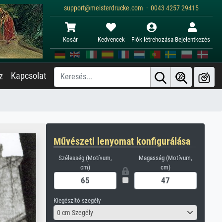
support@meisterdrucke.com · 0043 4257 29415
Kosár
Kedvencek
Fiók létrehozása
Bejelentkezés
Kapcsolat
z
Művészeti lenyomat konfigurálása
Szélesség (Motívum,
Magasság (Motívum,
cm)
cm)
Kiegészítő szegély
0 cm Szegély