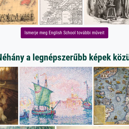
Ismerje meg English School további műveit
Néhány a legnépszerűbb képek közü