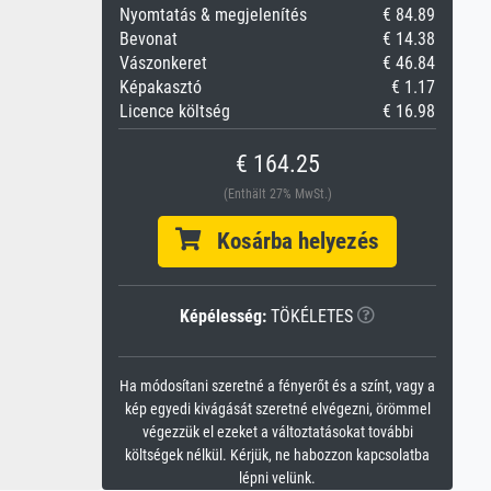
Nyomtatás & megjelenítés
€ 84.89
Bevonat
€ 14.38
Vászonkeret
€ 46.84
Képakasztó
€ 1.17
Licence költség
€ 16.98
€ 164.25
(Enthält 27% MwSt.)
Kosárba helyezés
Képélesség:
TÖKÉLETES
Ha módosítani szeretné a fényerőt és a színt, vagy a
kép egyedi kivágását szeretné elvégezni, örömmel
végezzük el ezeket a változtatásokat további
költségek nélkül. Kérjük, ne habozzon kapcsolatba
lépni velünk.