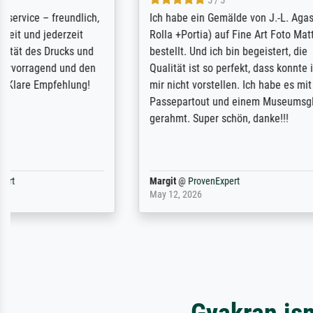
5 / 5
Rundum positive Erfahrung. Die
The team a
Ausführung des Auftrags hat eine Weile
meet its c
gedauert, die angekündigte Lieferzeit
expert adv
wurde aber letztlich sogar etwas
results for
unterschritten. Die Qualität des Papiers
client. Th
und des Drucks (Farben, Details usw.) ist
repertoire 
nicht nur gut, sondern hervorragend.
will provid
Selbst ein Druck ist damit ein Kunstwerk
regards to 
im eigenen Sinne. Definitiv den Pre...
repertoire
Dr.
@
ProvenExpert
Anonym
@
P
February 3, 2026
April 22, 202
Gyakran is