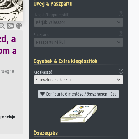
Üveg & Paszpartu
Üveg (hátlappal együtt)
Kérjük, válasszon
Paszpartu
zd, a
Paszpartu nélkül
om a
Egyebek & Extra kiegészítők
Brueghel
Képakasztó
Fűrészfogas akasztó
Konfiguráció mentése / összehasonlítása
mpozíciója
Összegzés