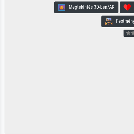
Megtekintés 3D-ben/AR
H
Festmény 