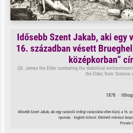
Idősebb Szent Jakab, aki egy v
16. században vésett Brueghel
középkorban” cí
(St. James the Elder combating the diabolical enchantments
the Elder, from 'Science 
1878 · lithog
Idősebb Szent Jakab, aki egy varázsló ördögi varázslatai ellen küzd, a 16
nyomán. · English School. Elérhető művészi lenyo
Private 