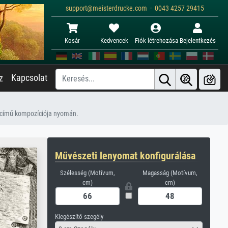
support@meisterdrucke.com · 0043 4257 29415
Kosár
Kedvencek
Fiók létrehozása
Bejelentkezés
Kapcsolat
z
” című kompozíciója nyomán.
Művészeti lenyomat konfigurálása
Szélesség (Motívum,
Magasság (Motívum,
cm)
cm)
Kiegészítő szegély