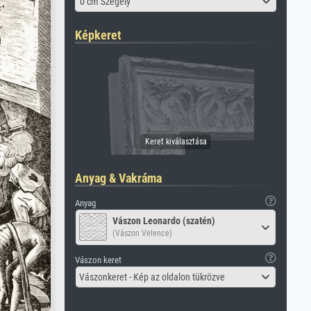
0 cm Szegély
Képkeret
Anyag & Vakráma
Anyag
Vászon Leonardo (szatén)
(Vászon Velence)
Vászon keret
Vászonkeret - Kép az oldalon tükrözve