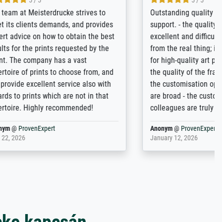
4.8 / 5
tomer
Qualité absolument irréprochable.
inting is
Extraordinaire diversité des thèmes
inguish
abordés et personnalisation des
 my go-to
demandes (recadrage, réajustement des
m now on -
couleurs). Relation clientèle parfaite.
xcellent -
Transport, réception sans aucun
 the work
problème. Merci à toute l'équipe ! Hervé
port
Anonym
@
ProvenExpert
March 31, 2025
cke kapcsán