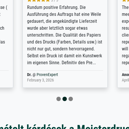
5 / 5
5 / 5
t Meisterdrucke strives to
Outstanding quality and cus
lients demands, and provides
support. - the quality of the pr
ice on how to obtain the best
excellent and difficult to dist
 the prints requested by the
from the real thing; it will be
e company has a vast
for high-quality art prints fro
of prints to choose from, and
the quality of the framing is e
e excellent service also with
the customisation options for
prints which are not in that
are broad - the customer sup
. Highly recommended!
colleagues are truly super...
rovenExpert
Anonym
@
ProvenExpert
6
January 12, 2026
mételt kérdések a Meisterdru