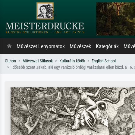
Művészet Lenyomatok
Művészek
Kategóriák
Művés
Otthon
Művészet Stílusok
Kulturális körök
English School
Idősebb Szent Jakab, aki egy varázsló ördögi varázslatai ellen küzd, a 