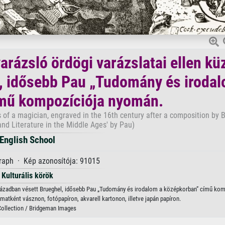
arázsló ördögi varázslatai ellen kü
, idősebb Pau „Tudomány és irodal
mű kompozíciója nyomán.
 of a magician, engraved in the 16th century after a composition by 
and Literature in the Middle Ages' by Pau)
English School
raph · Kép azonosítója: 91015
Kulturális körök
. században vésett Brueghel, idősebb Pau „Tudomány és irodalom a középkorban” című ko
matként vásznon, fotópapíron, akvarell kartonon, illetve japán papíron.
Collection / Bridgeman Images