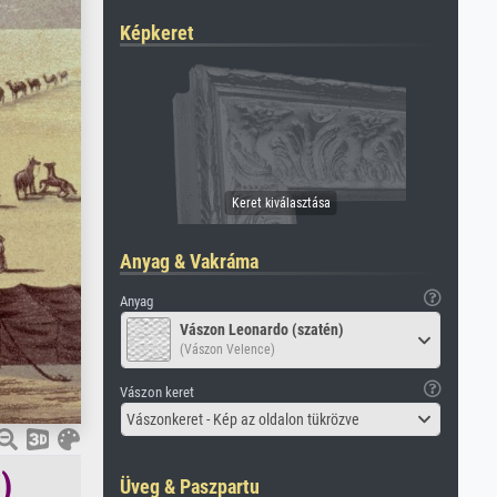
Képkeret
Anyag & Vakráma
Anyag
Vászon Leonardo (szatén)
(Vászon Velence)
Vászon keret
Vászonkeret - Kép az oldalon tükrözve
)
Üveg & Paszpartu