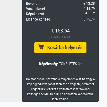
Bevonat
€ 13.28
Vászonkeret
€ 44.79
Képakasztó
€ 1.17
Licence költség
€ 15.74
€ 153.64
(Enthält 27% MwSt.)
Kosárba helyezés
Képélesség:
TÖKÉLETES
Ha módosítani szeretné a fényerőt és a színt, vagy a
kép egyedi kivágását szeretné elvégezni, örömmel
végezzük el ezeket a változtatásokat további
költségek nélkül. Kérjük, ne habozzon kapcsolatba
lépni velünk.