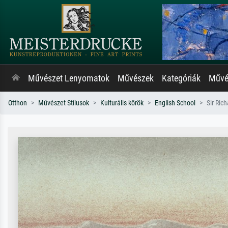
Művészet Lenyomatok
Művészek
Kategóriák
Művés
Otthon
Művészet Stílusok
Kulturális körök
English School
Sir Ric