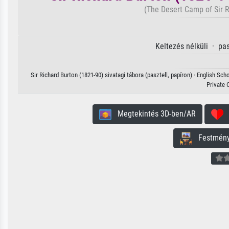
(The Desert Camp of Sir R
Keltezés nélküli · pa
Sir Richard Burton (1821-90) sivatagi tábora (pasztell, papíron) · English Sc
Private 
Megtekintés 3D-ben/AR
H
Festmény 