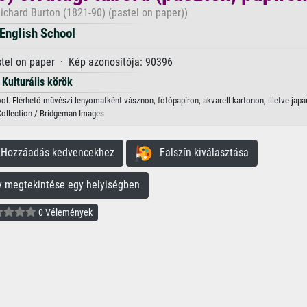
ichard Burton (1821-90) (pastel on paper))
English School
stel on paper · Kép azonosítója: 90396
Kulturális körök
hool. Elérhető művészi lenyomatként vásznon, fotópapíron, akvarell kartonon, illetve japá
Collection / Bridgeman Images
ozzáadás kedvencekhez
Falszín kiválasztása
megtekintése egy helyiségben
0 Vélemények