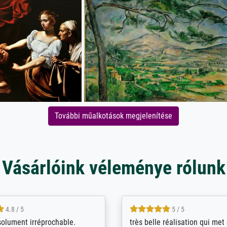
További műalkotások megjelenítése
Vásárlóink véleménye rólunk
5 / 5
4 / 5
bin sehr über die Qualität
De levering door Bpost was a