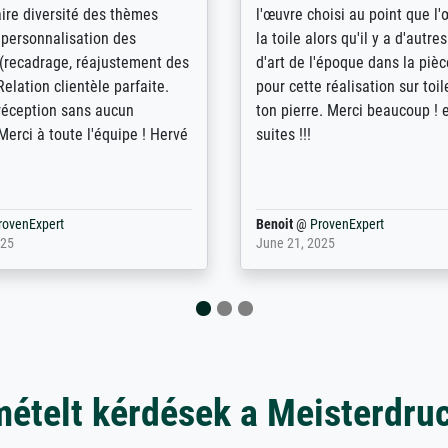
Diese Drucke haben all´meine
desastreus. De gemelde lever
n übertroffen. Desgleichen
sloeg nergens op. Er werd nie
 der Bestellung. Grosses
aangebeld en niet geleverd o
t.
voorziene dag. Er werd ook g
duidelijke informatie gegeve
er dan met het pakket ging g
Bpost absoluut te mijden
rovenExpert
Anonym
@
ProvenExpert
5
December 12, 2025
mételt kérdések a Meisterdru