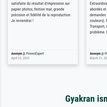
positief. Door de 69505 beschikbare
erstaunt. 
kunstenaars scrollen is echter
Erwartunge
onbegonnen werk (na stoppen begint
der Ablauf
het weer van voor af aan). Als er naar
Komplimen
een bepaalde kunstenaar gevraagd
wordt krijg je ook een aantal werken van
andere wat het onoverzichtelijk maakt
(bvb zoek Ros = ook Rops, Rose etc).
Waarom duidt u ...
philip
@
ProvenExpert
Anonym
@
P
September 23, 2025
April 20, 202
Gyakran is