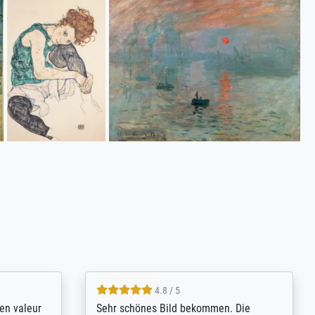
4.8 / 5
bsoluut
So, I ordered a large print of The