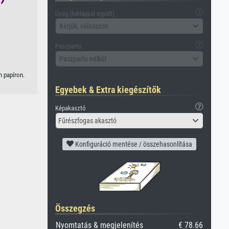
Üveg (hátlappal együtt)
Kérjük, válasszon
Paszpartu
Paszpartu nélkül
n papíron.
Egyebek & Extra kiegészítők
Képakasztó
Fűrészfogas akasztó
Konfiguráció mentése / összehasonlítása
Összegzés
Nyomtatás & megjelenítés
€ 78.66