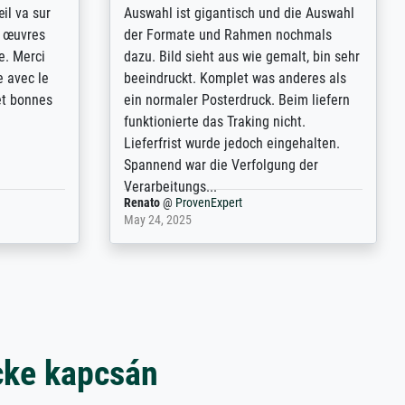
ingstijd
Annunciation by Fra Angelico from a
t
very large and popular American
p de
"art/poster" site advertising giclee print
een
quality. The quality for a large print was
n over wat
atrocious. They refunded me when I sent
ebeuren.
pictures of the blurry print vs. a
Wikipedia commons representation.
They stated they couldn't do ...
Anonym
@
ProvenExpert
December 4, 2025
cke kapcsán