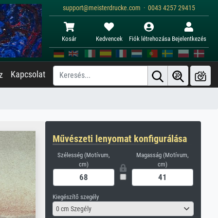
support@meisterdrucke.com · 0043 4257 29415
Kosár
Kedvencek
Fiók létrehozása
Bejelentkezés
Kapcsolat
z
Művészeti lenyomat konfigurálása
Szélesség (Motívum,
Magasság (Motívum,
cm)
cm)
Kiegészítő szegély
0 cm Szegély