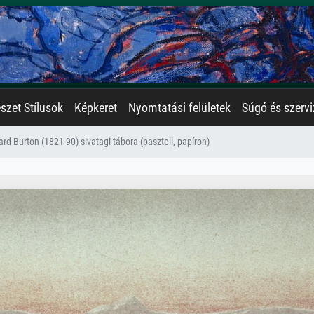
zet Stílusok
Képkeret
Nyomtatási felületek
Súgó és szervi
hard Burton (1821-90) sivatagi tábora (pasztell, papíron)