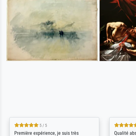
4.5 / 5
ik beoordeel Meisterdrucke zeer
Wow....ich 