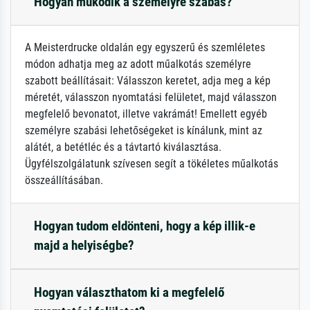
Hogyan működik a személyre szabás?
A Meisterdrucke oldalán egy egyszerű és szemléletes
módon adhatja meg az adott műalkotás személyre
szabott beállításait: Válasszon keretet, adja meg a kép
méretét, válasszon nyomtatási felületet, majd válasszon
megfelelő bevonatot, illetve vakrámát! Emellett egyéb
személyre szabási lehetőségeket is kínálunk, mint az
alátét, a betétléc és a távtartó kiválasztása.
Ügyfélszolgálatunk szívesen segít a tökéletes műalkotás
összeállításában.
Hogyan tudom eldönteni, hogy a kép illik-e
majd a helyiségbe?
Hogyan választhatom ki a megfelelő