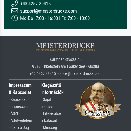
+43 4257 29415
support@meisterdrucke.com
Mo-Do: 7:00 - 16:00 | Fr: 7:00 - 13:00
Kärntner Strasse 46
9586 Finkenstein am Faaker See · Austria
+43 4257 29415 · office@meisterdrucke.com
Impresszum
Kiegészítő
& Kapcsolat
Információk
· Kapcsolat
· Saját
· Impresszum
motívum
· ÁSZF
· Értékesítse
· Adatvédelem
alkotásait
· Elállási Jog
· Minőség