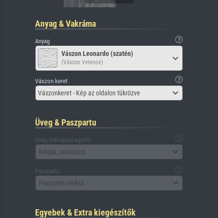
Anyag & Vakráma
Anyag
Vászon Leonardo (szatén)
(Vászon Velence)
Vászon keret
Vászonkeret - Kép az oldalon tükrözve
Üveg & Paszpartu
Üveg (hátlappal együtt)
Kérjük, válasszon
Paszpartu
Paszpartu nélkül
Egyebek & Extra kiegészítők