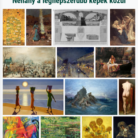
Néhány a legnépszerűbb képek közül