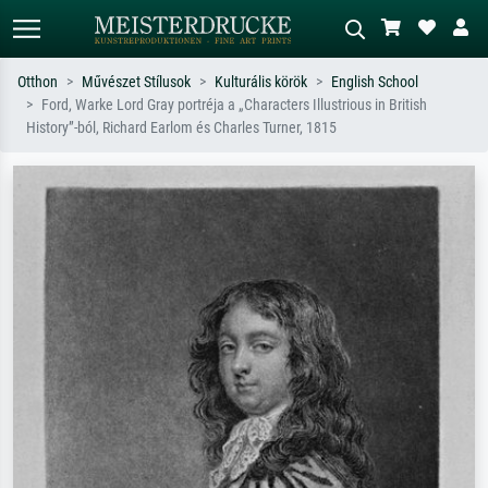
Otthon
Művészet Stílusok
Kulturális körök
English School
Ford, Warke Lord Gray portréja a „Characters Illustrious in British
Alap keresés
MI-képkereső
History”-ból, Richard Earlom és Charles Turner, 1815
Keressen művész, műcím vagy stílus
Írja le a jelenetet – pl. zöld rét, sok
szerint – pl. Monet, Csillagos éj,
piros absztrakt, sötét olajkép, álló akt
impresszionizmus, Hokusai-hullám,
egy fa mellett.
akt.