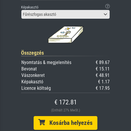
Képakasztó
Fűrészfogas akasztó
Összegzés
Nyomtatás & megjelenítés
€ 89.67
Bevonat
€ 15.11
Vászonkeret
€ 48.91
Képakasztó
€ 1.17
Licence költség
€ 17.95
€ 172.81
(Enthält 27% MwSt.)
Kosárba helyezés