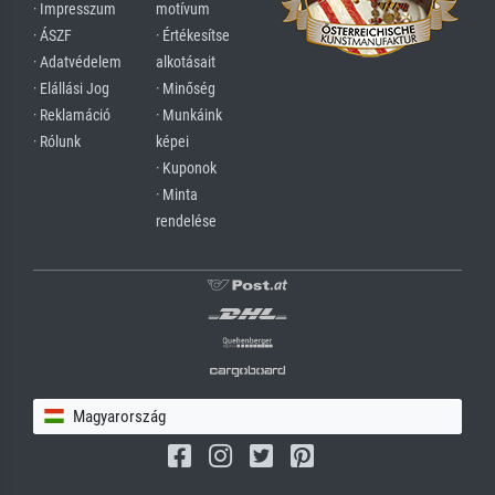
· Impresszum
motívum
· ÁSZF
· Értékesítse
· Adatvédelem
alkotásait
· Elállási Jog
· Minőség
· Reklamáció
· Munkáink
· Rólunk
képei
· Kuponok
· Minta
rendelése
Magyarország