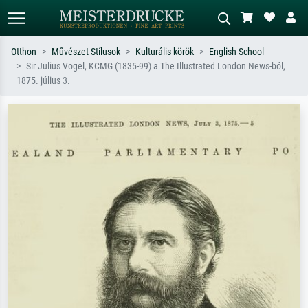
Otthon
Művészet Stílusok
Kulturális körök
English School
Sir Julius Vogel, KCMG (1835-99) a The Illustrated London News-ból,
Alap keresés
MI-képkereső
1875. július 3.
Keressen művész, műcím vagy stílus
Írja le a jelenetet – pl. zöld rét, sok
szerint – pl. Monet, Csillagos éj,
piros absztrakt, sötét olajkép, álló akt
impresszionizmus, Hokusai-hullám,
egy fa mellett.
akt.