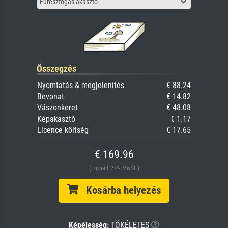
Fűrészfogas akasztó
Összegzés
Nyomtatás & megjelenítés
€ 88.24
Bevonat
€ 14.82
Vászonkeret
€ 48.08
Képakasztó
€ 1.17
Licence költség
€ 17.65
€ 169.96
(Enthält 27% MwSt.)
Kosárba helyezés
Képélesség:
TÖKÉLETES