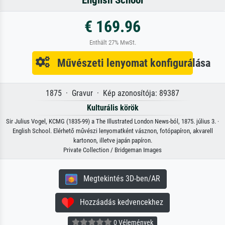
English School
€ 169.96
Enthält 27% MwSt.
Művészeti lenyomat konfigurálása
1875 · Gravur · Kép azonosítója: 89387
Kulturális körök
Sir Julius Vogel, KCMG (1835-99) a The Illustrated London News-ból, 1875. július 3. ·
English School. Elérhető művészi lenyomatként vásznon, fotópapíron, akvarell
kartonon, illetve japán papíron.
Private Collection / Bridgeman Images
Megtekintés 3D-ben/AR
Hozzáadás kedvencekhez
0 Vélemények