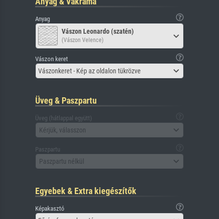
Anyag & Vakráma
Anyag
Vászon Leonardo (szatén)
(Vászon Velence)
Vászon keret
Vászonkeret - Kép az oldalon tükrözve
Üveg & Paszpartu
Üveg (hátlappal együtt)
Kérjük, válasszon
Paszpartu
Paszpartu nélkül
Egyebek & Extra kiegészítők
Képakasztó